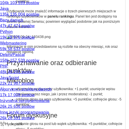
punktów.
Użytkownik może znaleźć informacje o trzech pierwszych miejscach w
rankingu użytkowników w
panelu rankingu
. Panel ten jest dostępny na
stronie głównej Serwisu; powinien wyglądać podobnie jak na poniższym
zrzucie ekranu:
Informacje w nim przedstawione są rozbite na obecny miesiąc, rok oraz
reputację ogólną.
Przyznawanie oraz odbieranie
punktów
Mikroblog
utworzenie wpisu przez użytkownika: +1 punkt; usunięcie wpisu
(zarówno przez niego, jak i przez
moderatora
): -1 punkt;
oddanie głosu na wpis użytkownika: +5 punktów; cofnięcie głosu: -5
punktów;
Forum dyskusyjne
oddanie głosu na post lub wątek użytkownika: +5 punktów; cofnięcie
głosu: -5 punktów;