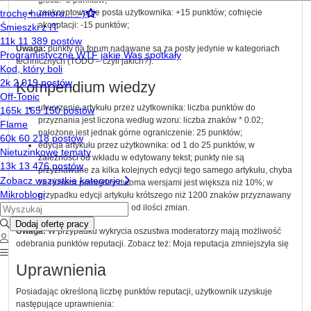
zaakceptowanie posta użytkownika: +15 punktów; cofnięcie
akceptacji: -15 punktów;
Uwaga:
punkty na forum nadawane są za posty jedynie w
kategoriach
technicznych
(TODO – czyli jakich?).
Kompendium wiedzy
utworzenie
artykułu
przez użytkownika: liczba punktów do
przyznania jest liczona według wzoru: liczba znaków * 0.02;
nałożone jest jednak górne ograniczenie: 25 punktów;
edycja
artykułu
przez użytkownika: od 1 do 25 punktów, w
zależności od wkładu w edytowany tekst; punkty nie są
przyznawane za kilka kolejnych edycji tego samego
artykułu
, chyba
że różnica pomiędzy dwoma wersjami jest większa niż 10%; w
przypadku edycji
artykułu
krótszego niż 1200 znaków przyznawany
jest 1 punkt, niezależnie od ilości zmian.
Uwaga:
W przypadku wykrycia oszustwa
moderatorzy
mają możliwość
odebrania punktów reputacji. Zobacz też:
Moja reputacja zmniejszyła się
Uprawnienia
Posiadając określoną liczbę punktów reputacji, użytkownik uzyskuje
następujące uprawnienia: