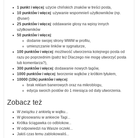
1 punkt i więcej
: użycie chińskich znaków w treści posta,
10 punktów i więcej
: używanie wspomnień użytkowników (np.
@user)
25 punktów i więcej
: oddawanie głosy na wpisy innych
użytkowników
50 punktów i więcej
:
dodanie swojej strony WWW w profilu,
umieszczanie linków w sygnaturze,
100 punktów i więcej
: możliwość utworzenia kolejnego posta od
razu po poprzednim (patrz też
Dlaczego nie mogę utworzyć posta
lub komentarza?
),
300 punktów i więcej
: dodawanie nowych
tagów
,
1000 punktów i więcej
: tworzenie wątków z krótkim tytułem,
10000 (10k) punktów i więcej
:
brak reklam banerowych oraz na mikroblogu,
edycja swoich postów do 1 miesiąca od daty utworzenia.
Zobacz też
W związku z ankietą w wątku...
W głosowaniu w ankiecie Tagi...
Krótka ściągawka co odblokow...
W odpowiedzi na Wasze oczeki...
Jakiś czas temu zablokowaliś...