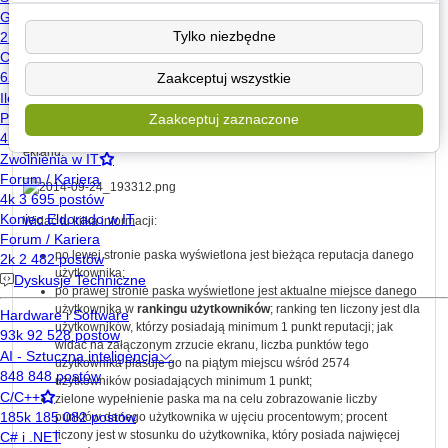
w
widoku konta
, wybierając pozycję "Start" z menu po lewej stronie
Tylko niezbędne
(dotyczy tylko własnej reputacji);
w
widoku profilu
, przechodząc do zakładki "Reputacja";
Zaakceptuj wszystkie
w
pop-up panelu profilu
.
Informacja o reputacji w
widoku konta
, po wybraniu pozycji "Start" z menu
Zaakceptuj zaznaczone
po lewej stronie powinna wyglądać podobnie jak na poniższym zrzucie
ekranu:
Widać tu kilka informacji:
po lewej stronie paska wyświetlona jest bieżąca reputacja danego
użytkownika;
po prawej stronie paska wyświetlone jest aktualne miejsce danego
użytkownika w
rankingu użytkowników
; ranking ten liczony jest dla
użytkowników, którzy posiadają minimum 1 punkt reputacji; jak
widać na załączonym zrzucie ekranu, liczba punktów tego
użytkownika plasuje go na piątym miejscu wśród 2574
użytkowników posiadających minimum 1 punkt;
zielone wypełnienie paska ma na celu zobrazowanie liczby
punktów danego użytkownika w ujęciu procentowym; procent
liczony jest w stosunku do użytkownika, który posiada najwięcej