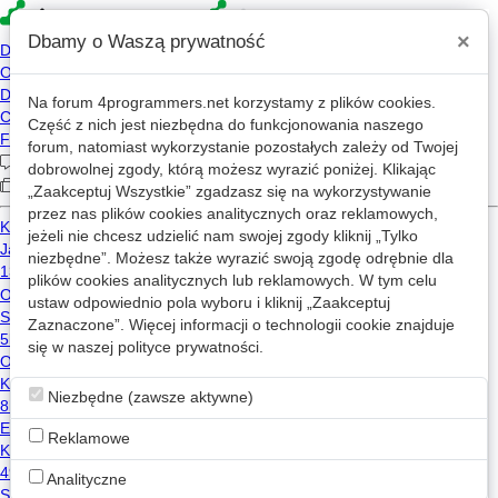
×
Dbamy o Waszą prywatność
Na forum
4programmers.net
korzystamy z plików cookies.
Pomoc
Konto
Część z nich jest niezbędna do funkcjonowania naszego
forum, natomiast wykorzystanie pozostałych zależy od Twojej
Reputacja
dobrowolnej zgody, którą możesz wyrazić poniżej. Klikając
Ten artykuł opisuje funkcjonalność reputacji w Serwisie.
„Zaakceptuj Wszystkie” zgadzasz się na wykorzystywanie
przez nas plików cookies analitycznych oraz reklamowych,
***
jeżeli nie chcesz udzielić nam swojej zgody kliknij „Tylko
Czym jest
reputacja
? Najprościej mówiąc, jest to informacja o
niezbędne”. Możesz także wyrazić swoją zgodę odrębnie dla
zaangażowaniu danego użytkownika w rozwój Serwisu
plików cookies analitycznych lub reklamowych. W tym celu
4programmers.net (dalej w skrócie: "Serwis"). Wskutek różnych czynności,
ustaw odpowiednio pola wyboru i kliknij „Zaakceptuj
takich jak utworzenie wpisu na mikroblogu czy poprawa
artykułu
,
Zaznaczone”. Więcej informacji o technologii cookie znajduje
użytkownik otrzymuje określoną liczbę punktów. Punkty te kumulowane są
się w naszej
polityce prywatności
.
na koncie danego użytkownika. Dzięki temu jesteśmy w stanie
zaoferować bardziej aktywnym użytkownikom dodatkowe uprawnienia, na
przykład możliwość usuwania postów ze środka wątku.
Niezbędne (zawsze aktywne)
Gdzie znaleźć informacje o reputacji?
Reklamowe
Użytkownik może sprawdzić reputację zarówno swoją, jak i innych
Analityczne
użytkowników w trzech miejscach: