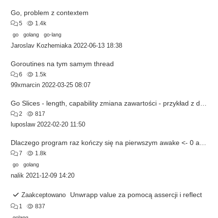
Go, problem z contextem
5
1.4k
go
golang
go-lang
Jaroslav Kozhemiaka
2022-06-13 18:38
Goroutines na tym samym thread
6
1.5k
99xmarcin
2022-03-25 08:07
Go Slices - length, capability zmiana zawartości - przykład z dokumentacji
2
817
luposlaw
2022-02-20 11:50
Dlaczego program raz kończy się na pierwszym awake <- 0 a raz na drugim awake <- 1
7
1.8k
go
golang
nalik
2021-12-09 14:20
Unwrapp value za pomocą assercji i reflect
Zaakceptowano
1
837
golang