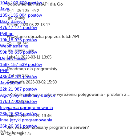
Odpowiednik FastAPI dla Go
1
1.3k
2
go
golang
Seken
2023-05-22 13:17
Wczytanie obrazka poprzez fetch API
1
746
go
golang
json
LukeJL
2023-03-11 13:05
Roadmap dla programisty
4
2.6k
Genowefa
2023-03-02 15:50
iota w wyrażeniu potęgowania - problem z kompilacją
Zaakceptowano
1
570
go
enum
LukeJL
2022-11-20 19:46
Jak wrzucić napisany program na serwer?
10
2.3k