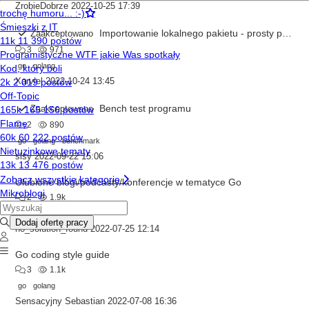
ZrobieDobrze
2022-10-25 17:39
Importowanie lokalnego pakietu - prosty przykład
Zaakceptowano
3
971
go
golang
Xarviel
2022-10-24 13:45
Bench test programu
Zaakceptowano
2
890
go
golang
benchmark
slsy
2022-09-22 15:06
Ulubione blogi/podcasty/konferencje w tematyce Go
2
1.9k
go
golang
no_solution_found
2022-07-25 12:14
Go coding style guide
3
1.1k
go
golang
Sensacyjny Sebastian
2022-07-08 16:36