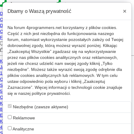
×
Dbamy o Waszą prywatność
Na forum
4programmers.net
korzystamy z plików cookies.
»
»
4p
Forum
Inne języki programowania
Część z nich jest niezbędna do funkcjonowania naszego
Programowanie w języku Go
forum, natomiast wykorzystanie pozostałych zależy od Twojej
dobrowolnej zgody, którą możesz wyrazić poniżej. Klikając
„Zaakceptuj Wszystkie” zgadzasz się na wykorzystywanie
1
2
3
»
przez nas plików cookies analitycznych oraz reklamowych,
jeżeli nie chcesz udzielić nam swojej zgody kliknij „Tylko
Nowy wątek
niezbędne”. Możesz także wyrazić swoją zgodę odrębnie dla
plików cookies analitycznych lub reklamowych. W tym celu
ustaw odpowiednio pola wyboru i kliknij „Zaakceptuj
Debugowanie frameworka GIN w kontenerze
Zaznaczone”. Więcej informacji o technologii cookie znajduje
5
726
1
się w naszej
polityce prywatności
.
go
golang
docker
Dregorio
2024-07-21 08:40
Niezbędne (zawsze aktywne)
Rozszerzanie funkcjonalności poprzez osobny projekt na github
Reklamowe
1
647
go
golang
Analityczne