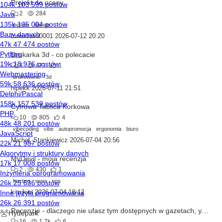
Projekt do oceny
2
284
python
django
tomixtomi0001
2026-07-12 20:20
Drukarka 3d - co polecacie
4
421
1
drukowanie
3d
hipekk
2026-07-11 21:51
Cyfrowa Tablica Korkowa
10
805
4
vibecoding
vibe
autopromocja
ergonomia
biuro
Michał_Stankiewicz
2026-07-04 20:56
MyDevil - moja recenzja
2
430
1
hosting
www
vps
kimikini
2026-07-04 18:12
Recenzje - dlaczego nie ufasz tym dostępnych w gazetach, youtube i instagram?
16
1.7k
6