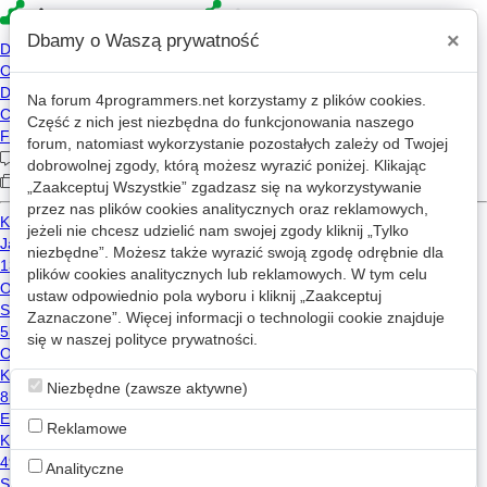
×
Dbamy o Waszą prywatność
Na forum
4programmers.net
korzystamy z plików cookies.
»
4p
Forum
Część z nich jest niezbędna do funkcjonowania naszego
Oceny i recenzje projektów
forum, natomiast wykorzystanie pozostałych zależy od Twojej
dobrowolnej zgody, którą możesz wyrazić poniżej. Klikając
„Zaakceptuj Wszystkie” zgadzasz się na wykorzystywanie
1
2
3
...
63
»
przez nas plików cookies analitycznych oraz reklamowych,
jeżeli nie chcesz udzielić nam swojej zgody kliknij „Tylko
Nowy wątek
niezbędne”. Możesz także wyrazić swoją zgodę odrębnie dla
plików cookies analitycznych lub reklamowych. W tym celu
ustaw odpowiednio pola wyboru i kliknij „Zaakceptuj
Jak krytykować z korzyścią dla wszystkich, czyli rzecz o konstruktywnej krytyce
Zaznaczone”. Więcej informacji o technologii cookie znajduje
0
9.3k
16
się w naszej
polityce prywatności
.
Adam Boduch
2011-01-11 08:48
Niezbędne (zawsze aktywne)
Skaner adresów IP online JS/HTML
Reklamowe
78
3.9k
2
vibecoding
javascript
github
Analityczne
Michał_Stankiewicz
2026-08-08 03:36