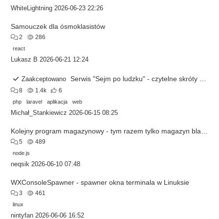
WhiteLightning
2026-06-23 22:26
Samouczek dla ósmoklasistów
2
286
react
Lukasz B
2026-06-21 12:24
Serwis "Sejm po ludzku" - czytelne skróty prac Sejmu z możliwością głosowania
Zaakceptowano
8
1.4k
6
php
laravel
aplikacja
web
Michał_Stankiewicz
2026-06-15 08:25
Kolejny program magazynowy - tym razem tylko magazyn blach, dla małych firm
5
489
node.js
neqsik
2026-06-10 07:48
WXConsoleSpawner - spawner okna terminala w Linuksie
3
461
linux
nintyfan
2026-06-06 16:52