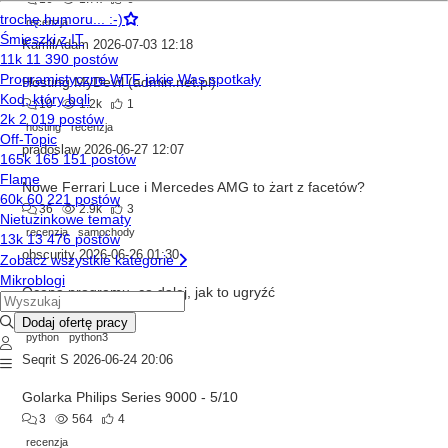
recenzja
KamilAdam
2026-07-03 12:18
Hosting MyDevil (admin.net.pl)
10
1.2k
1
hosting
recenzja
pradoslaw
2026-06-27 12:07
Nowe Ferrari Luce i Mercedes AMG to żart z facetów?
36
2.9k
3
recenzja
samochody
obscurity
2026-06-26 01:30
Ocena programu, co dalej, jak to ugryźć
0
229
python
python3
Seqrit S
2026-06-24 20:06
Golarka Philips Series 9000 - 5/10
3
564
4
recenzja