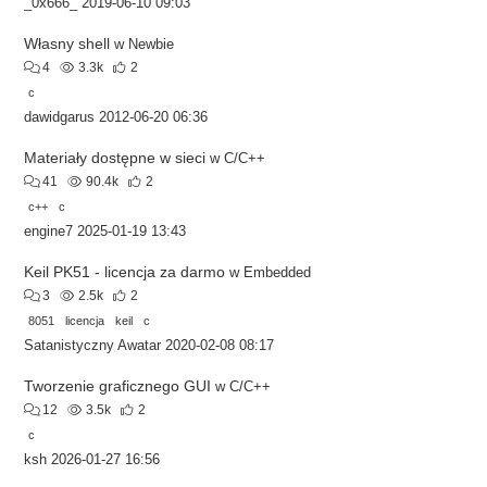
_0x666_
2019-06-10 09:03
Własny shell
w
Newbie
4
3.3k
2
c
dawidgarus
2012-06-20 06:36
Materiały dostępne w sieci
w
C/C++
41
90.4k
2
c++
c
engine7
2025-01-19 13:43
Keil PK51 - licencja za darmo
w
Embedded
3
2.5k
2
8051
licencja
keil
c
Satanistyczny Awatar
2020-02-08 08:17
Tworzenie graficznego GUI
w
C/C++
12
3.5k
2
c
ksh
2026-01-27 16:56