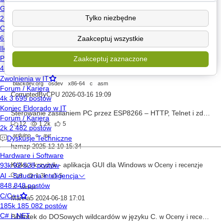
Hardware + Software - framework pod IoT z arduino dla ESP8266 oraz ESP32
Zaakceptowano
Tylko niezbędne
2
641
7
c++
c
esp32
esp8266
elektronika
Zaakceptuj wszystkie
Krzysztof Strehlau
2024-04-13 23:02
Zaakceptuj zaznaczone
Programowanie systemowe procesorów z rodziny x86-64.
w
Hardwa
4
4.6k
6
blackdev.org
osdev
x86-64
c
asm
CorruptedByCPU
2026-03-16 19:09
Sterowanie zasilaniem PC przez ESP8266 – HTTP, Telnet i zdalna konfiguracja WiFi
12
1.2k
5
arduino
c
avr
hzmzp
2025-12-10 15:34
Kółko i krzyżyk - aplikacja GUI dla Windows
w
Oceny i recenzje
8
1.3k
5
c
winapi
Manna5
2024-06-18 17:01
Bibliotek do DOSowych wildcardów w języku C.
w
Oceny i recenzje