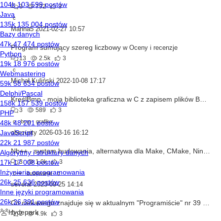
3
792
3
c
Manna5
2021-02-27 10:57
Program sumujący szereg liczbowy
w
Oceny i recenzje
13
2.5k
3
c
Michał Kuliński
2022-10-08 17:17
KreślBmp - moja biblioteka graficzna w C z zapisem plików BMP
w
3
589
3
c
bmp
grafika
obscurity
2026-03-16 16:12
Nb++ - system budowania, alternatywa dla Make, CMake, Ninja, Meson itd.
3
1.0k
3
c++
budowanie
c
several
2023-09-25 14:14
Co ciekawego znajduje się w aktualnym "Programiście" nr 39
w
Mag
2
4.9k
3