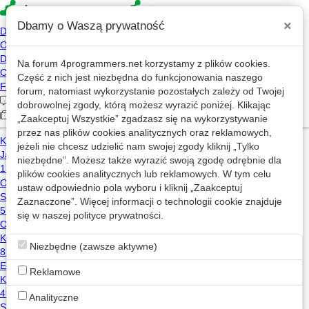
×
Dbamy o Waszą prywatność
Na forum
4programmers.net
korzystamy z plików cookies.
4p
Część z nich jest niezbędna do funkcjonowania naszego
Forum
forum, natomiast wykorzystanie pozostałych zależy od Twojej
dobrowolnej zgody, którą możesz wyrazić poniżej. Klikając
„Zaakceptuj Wszystkie” zgadzasz się na wykorzystywanie
przez nas plików cookies analitycznych oraz reklamowych,
Kategorie
Wszystkie
Wątki z: c
jeżeli nie chcesz udzielić nam swojej zgody kliknij „Tylko
niezbędne”. Możesz także wyrazić swoją zgodę odrębnie dla
Pomyłka adresu email przez rekrutatora
w
Kariera
plików cookies analitycznych lub reklamowych. W tym celu
ustaw odpowiednio pola wyboru i kliknij „Zaakceptuj
15
7.6k
19
Zaznaczone”. Więcej informacji o technologii cookie znajduje
mail
embedded
c
c++
linux
się w naszej
polityce prywatności
.
czysteskarpety
2015-11-05 13:48
Projekt "droga do zawodowego programisty C"
Zaakceptowano
Niezbędne (zawsze aktywne)
45
17.0k
8
Reklamowe
embedded
c++
c
BraVolt
2019-12-19 19:17
Analityczne