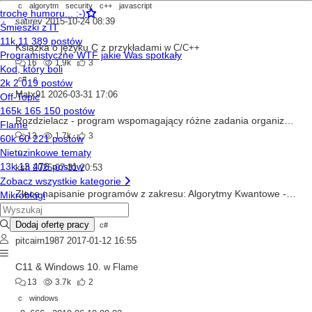
c
algorytm
security
c++
javascript
satirev
2015-10-24 08:39
Książka o języku C z przykładami
w
C/C++
16
1.9k
3
c#
c
Matx91
2026-03-31 17:06
Rozdzielacz - program wspomagający różne zadania organizacyjne
13
1.7k
3
c
ksh
2025-07-31 20:53
Zlecę napisanie programów z zakresu: Algorytmy Kwantowe - język dowolny.
1
947
2
c
python
java
c++
c#
pitcairn1987
2017-01-12 16:55
C11 & Windows 10.
w
Flame
13
3.7k
2
c
windows