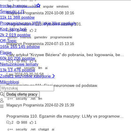
linux
bezpieczeństwo
angular
windows
Magazyn Programista
2024-10-08 10:16
Programista nr 113. Python Fuzzing 101.
0
432
2
python
freertos
gamedev
programowanie
Magazyn Programista
2024-07-15 13:16
Cały artykuł "Krzywe Béziera" do pobrania, bez logowania, bez rejestracji
1
892
4
c++
.net
security
llm
ai
Law
2024-03-20 16:58
Programista nr 111. Sieci neuronowe od podstaw.
0
720
2
c++
security
.net
llm
Magazyn Programista
2024-02-29 15:39
Programista 110. Egzamin dla maszyny: LLMy vs programowanie
2
988
1
c++
security
.net
chatgpt
ai