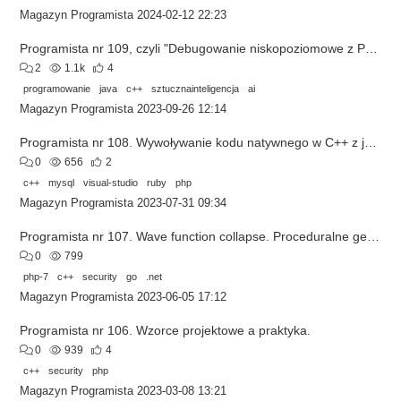
Magazyn Programista
2024-02-12 22:23
Programista nr 109, czyli "Debugowanie niskopoziomowe z Pwndbg"
2
1.1k
4
programowanie
java
c++
sztucznainteligencja
ai
Magazyn Programista
2023-09-26 12:14
Programista nr 108. Wywoływanie kodu natywnego w C++ z języka Ruby
0
656
2
c++
mysql
visual-studio
ruby
php
Magazyn Programista
2023-07-31 09:34
Programista nr 107. Wave function collapse. Proceduralne generowanie map.
0
799
php-7
c++
security
go
.net
Magazyn Programista
2023-06-05 17:12
Programista nr 106. Wzorce projektowe a praktyka.
0
939
4
c++
security
php
Magazyn Programista
2023-03-08 13:21