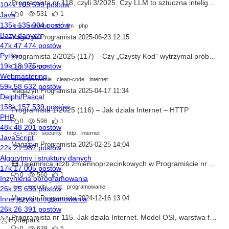
Programista nr 118, czyli 3/2025. Czy LLM to sztuczna inteligencja?
0
531
1
c++
security
.net
llm
php
Magazyn Programista
2025-06-23 12:15
Programista 2/2025 (117) – Czy „Czysty Kod” wytrzymał próbę czasu?
0
552
programowanie
clean-code
internet
Magazyn Programista
2025-04-17 11:34
Programista 1/2025 (116) – Jak działa Internet – HTTP
0
596
1
c++
.net
security
http
internet
Magazyn Programista
2025-02-25 14:04
🧮 Tajemnica liczb zmiennoprzecinkowych w Programiście nr 115
0
560
1
c++
security
.net
programowanie
Magazyn Programista
2024-12-16 13:04
Programista nr 115. Jak działa Internet. Model OSI, warstwa fizyczna, adresy MAC i IP
0
639
5