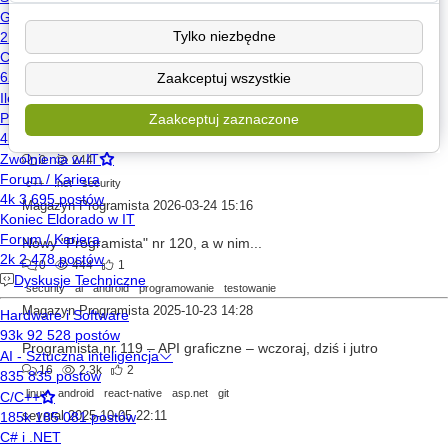
Programista nr 2/2026 (123) – Cyber Resilience Act: co oznacza dla programistów systemów wbudowanych?
Tylko niezbędne
0
215
Zaakceptuj wszystkie
security
llm
embedded
javascript
ai
Magazyn Programista
2026-06-09 13:10
Zaakceptuj zaznaczone
Zbuduj własny poligon red team (Programista nr 122 już w Empikach❗)
0
244
c++
.net
security
Magazyn Programista
2026-03-24 15:16
Nowy "Programista" nr 120, a w nim...
0
444
1
security
ai
android
programowanie
testowanie
Magazyn Programista
2025-10-23 14:28
Programista nr 119 – API graficzne – wczoraj, dziś i jutro
16
2.3k
2
linux
android
react-native
asp.net
git
several
2025-10-05 22:11