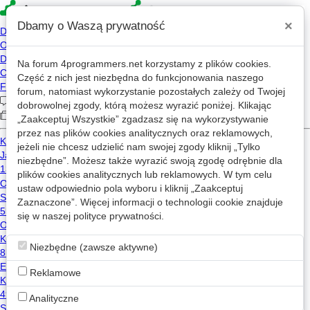
×
Dbamy o Waszą prywatność
Na forum
4programmers.net
korzystamy z plików cookies.
»
4p
Forum
Część z nich jest niezbędna do funkcjonowania naszego
Magazyn Programista
forum, natomiast wykorzystanie pozostałych zależy od Twojej
dobrowolnej zgody, którą możesz wyrazić poniżej. Klikając
„Zaakceptuj Wszystkie” zgadzasz się na wykorzystywanie
1
2
3
6
»
przez nas plików cookies analitycznych oraz reklamowych,
jeżeli nie chcesz udzielić nam swojej zgody kliknij „Tylko
Nowy wątek
niezbędne”. Możesz także wyrazić swoją zgodę odrębnie dla
plików cookies analitycznych lub reklamowych. W tym celu
ustaw odpowiednio pola wyboru i kliknij „Zaakceptuj
Wyszukiwarka artykułów
Zaznaczone”. Więcej informacji o technologii cookie znajduje
2
7.1k
się w naszej
polityce prywatności
.
Magazyn Programista
2024-07-15 13:20
Niezbędne (zawsze aktywne)
ProgramistaApp – czytaj i słuchaj „Programisty” w aplikacji
Reklamowe
0
230
2
react-native
android
ios
programowanie
aplikacja
Analityczne
Magazyn Programista
2026-07-09 13:39