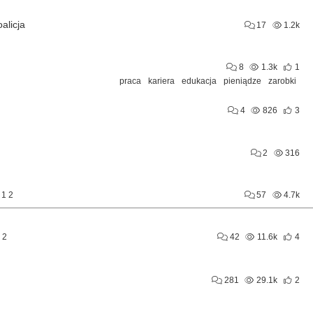
alicja
17
1.2k
8
1.3k
1
praca
kariera
edukacja
pieniądze
zarobki
4
826
3
2
316
1
2
57
4.7k
2
42
11.6k
4
281
29.1k
2