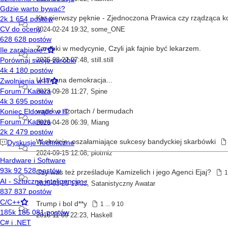
Kto pierwszy pęknie - Zjednoczona Prawica czy rządząca ko
2024-02-24 19:32
,
some_ONE
Zarobki w medycynie, Czyli jak fajnie być lekarzem.
2025-08-22 07:48
,
still.still
Udawana demokracja...
2023-09-28 11:27
,
Spine
wątek o szortach / bermudach
2026-04-28 06:39
,
Miang
W skrócie: oszałamiające sukcesy bandyckiej skarbówki
2024-09-15 12:08
,
piotrniz
Czy was też prześladuje Kamizelich i jego Agenci Ejaj?
1
2025-03-25 13:32
,
Satanistyczny Awatar
Trump i bol d**y
1
...
9
10
2016-11-09 22:23
,
Haskell