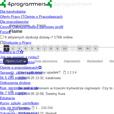
»
4programmers
Forum
Flame
1
2
3
4
5
6
7
8
9
10
...
86
87
»
Ostatni post
Data utworzenia
Odpowiedzi
Wyświetleń
Gł
Czy to już totalny upadek?
1
2
3
4
2020-09-25 13:32
,
katakrowa
Jestem embrionem w trzecim trymestrze ciążowym. Czy to
2017-04-05 10:58
,
Świetny Kura
Koniec
1
...
233
234
2023-10-15 19:22
,
Haskell