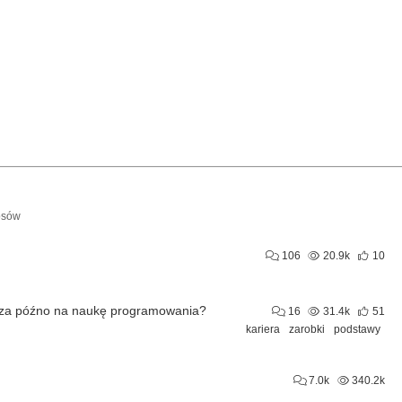
osów
106
20.9k
10
 za późno na naukę programowania?
16
31.4k
51
kariera
zarobki
podstawy
7.0k
340.2k