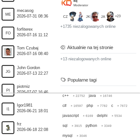
kq
Moderator
mecasog
ME
2026-07-31 08:36
+23
CZ
JK
JA
+1735 niezalogowanych online
forfiterex
FO
2026-07-16 11:12
Aktualnie na tej stronie
Tom Czubaj
2026-07-16 08:40
+13 niezalogowanych online
John Gordon
JG
2026-07-13 22:27
Popularne tagi
piotrniz
PI
2026-07-07 16:46
c++
java
× 22752
× 16746
Igor1981
c#
php
c
× 16597
× 7782
× 7672
I1
2026-06-21 18:01
javascript
delphi
× 6169
× 5534
frz
sql
python
× 3915
× 3349
2026-06-18 22:08
mysql
× 3046