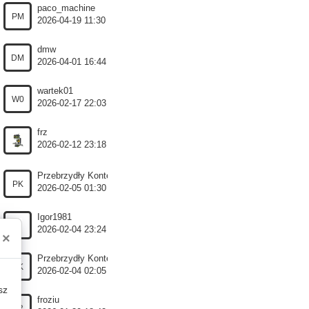
paco_machine
PM
2026-04-19 11:30
dmw
DM
2026-04-01 16:44
wartek01
W0
2026-02-17 22:03
frz
2026-02-12 23:18
Przebrzydły Kontestator
PK
2026-02-05 01:30
Igor1981
I1
2026-02-04 23:24
×
Przebrzydły Kontestator
PK
2026-02-04 02:05
sz
froziu
FR