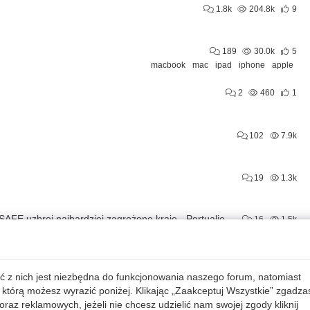
1.8k
204.8k
9
189
30.0k
5
macbook
mac
ipad
iphone
apple
2
460
1
102
7.9k
19
1.3k
Czy UE znowu wykiwała lewicowy rząd w Polsce? Program SAFE uzbroi najbardziej zagrożone kraje - Portualię, Hiszpanię i Chorwację. A Polska ? Może później
16
1.5k
13
884
ć z nich jest niezbędna do funkcjonowania naszego forum, natomiast
 którą możesz wyrazić poniżej. Klikając „Zaakceptuj Wszystkie” zgadza
1
269
raz reklamowych, jeżeli nie chcesz udzielić nam swojej zgody kliknij