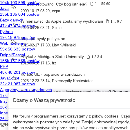
Czy bóg istnieje?
1
...
59
60
Zaakceptowano
2009-10-17 08:29
,
cepa
W nienawiści do Apple zostaliśmy wychowani
1
...
6
7
2020-04-25 03:21
,
Spine
Moje pomysły polityczne
2026-02-17 17:30
,
LitwinWileński
Artykuł z Michigan State University
1
2
3
4
2023-09-26 17:15
,
frz
Koniec UE - poparcie w sondażach
2025-12-23 23:14
,
Przebrzydły Kontestator
2026-01-15 23:27
,
Przebrzydły Kontestator
Dbamy o Waszą prywatność
Strefy Czystego Transportu w Polsce
2026-01-13 02:12
,
Przebrzydły Kontestator
Na forum
4programmers.net
korzystamy z plików cookies. Częś
wykorzystanie pozostałych zależy od Twojej dobrowolnej zgody,
Mamusia broni studenta bo miał egzamin za późno
się na wykorzystywanie przez nas plików cookies analitycznych o