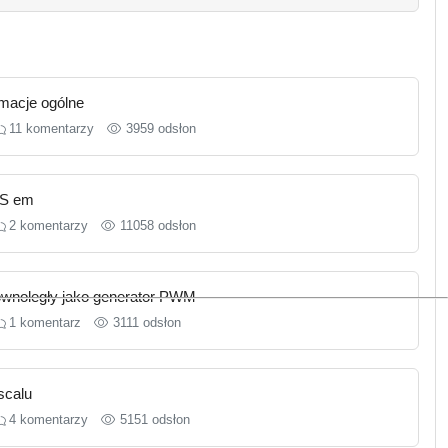
rmacje ogólne
11 komentarzy
3959 odsłon
OS em
2 komentarzy
11058 odsłon
ównoległy jako generator PWM
1 komentarz
3111 odsłon
scalu
4 komentarzy
5151 odsłon