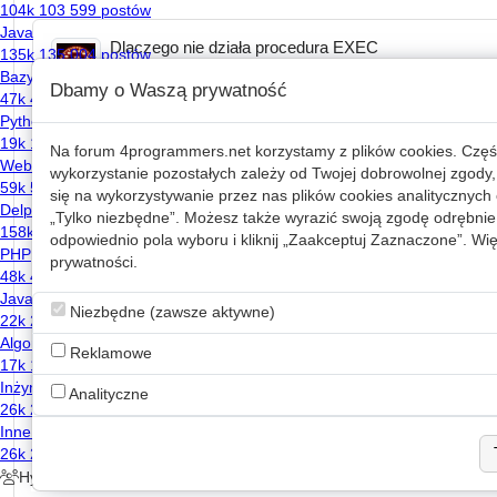
Dlaczego nie działa procedura EXEC
2006-05-07 10:14
2 komentarzy
2168 odsłon
Dbamy o Waszą prywatność
Na forum
4programmers.net
korzystamy z plików cookies. Częś
Kody źródłowe
wykorzystanie pozostałych zależy od Twojej dobrowolnej zgody,
2006-02-02 12:26
0 komentarzy
2592 odsłony
się na wykorzystywanie przez nas plików cookies analitycznych o
„Tylko niezbędne”. Możesz także wyrazić swoją zgodę odrębnie 
odpowiednio pola wyboru i kliknij „Zaakceptuj Zaznaczone”. Więc
Zapis i odczyt plików
prywatności
.
2004-12-28 13:51
7 komentarzy
16089 odsłon
Niezbędne (zawsze aktywne)
Reklamowe
Potęga, logarytm, silnia,...
TO
Analityczne
2003-09-04 01:21
13 komentarzy
6595 odsłon