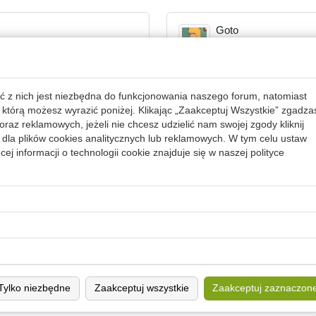
Goto
2024-04-26 01:40
ć z nich jest niezbędna do funkcjonowania naszego forum, natomiast
Artykuły
 którą możesz wyrazić poniżej. Klikając „Zaakceptuj Wszystkie” zgadza
2006-01-23 14:31
raz reklamowych, jeżeli nie chcesz udzielić nam swojej zgody kliknij
dla plików cookies analitycznych lub reklamowych. W tym celu ustaw
ej informacji o technologii cookie znajduje się w naszej
polityce
Jak najlepiej szukać 
AD
2003-10-27 16:50
Tylko niezbędne
Zaakceptuj wszystkie
Zaakceptuj zaznaczon
1
2
3
»