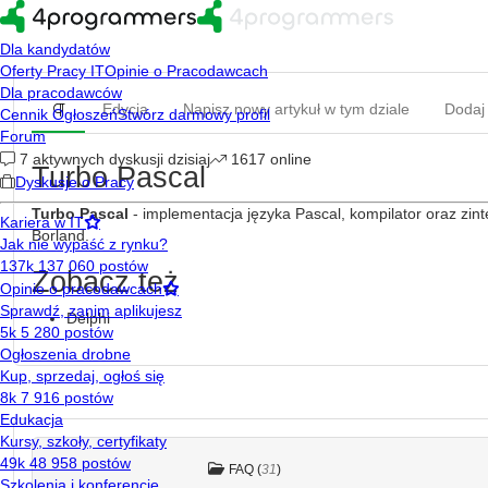
Edycja
Napisz nowy artykuł w tym dziale
Dodaj
Turbo Pascal
Turbo Pascal
- implementacja języka Pascal, kompilator oraz zi
Borland.
Zobacz też
Delphi
FAQ (
31
)