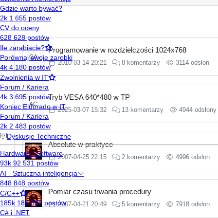
Programowanie w rozdzielczości 1024x768
GA
2010-03-14 20:21
8 komentarzy
3114 odsłon
Tryb VESA 640*480 w TP
AC
2025-03-07 15:32
13 komentarzy
4944 odsłony
Absolute w praktyce
2007-04-25 22:15
2 komentarzy
4996 odsłon
Pomiar czasu trwania procedury
2007-04-21 20:49
5 komentarzy
7918 odsłon