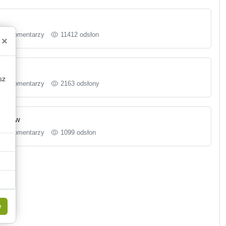
5 komentarzy
11412 odsłon
×
sz
2 komentarzy
2163 odsłony
błędów
8 komentarzy
1099 odsłon
e