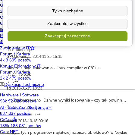
Zmiena plikowa w funkcji
w
C/C++
Tylko niezbędne
27
4.8k
c++
zmienna
Zaakceptuj wszystkie
Kremius
2015-12-28 23:30
Kompresja pliku przez zwinięcie powtarzających się liter.
Zaakceptuj zaznaczone
w
Newbie
27
8.9k
c++
kompresja
SPOJowiecaa
2014-11-25 15:15
allegro - błąd linkowania - linux compiler
w
C/C++
27
5.6k
c
c++
sq
2013-01-15 18:23
Dziwne wyniki losowania - czy tak powinno być? Orzeł/reszka, czarne czerwone.
Zaakceptowano
27
7.2k
2
rand
losowanie
c++
enedil
2018-10-18 09:16
Który z tych programów najłatwiej napisać obiektowo?
w
Newbie