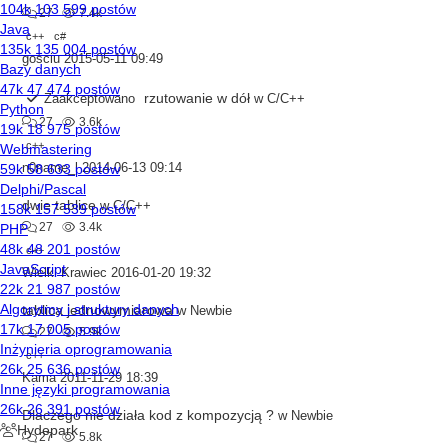
27
7.4k
c++
c#
gościu
2015-05-11 09:49
rzutowanie w dół
Zaakceptowano
w
C/C++
27
3.6k
c++
n0name_l
2014-06-13 09:14
dwie tablice
w
C/C++
27
3.4k
c++
Wielki Krawiec
2016-01-20 19:32
tablica jednowymiarowa
w
Newbie
27
5.9k
c++
Kama
2011-11-29 18:39
Dlaczego nie działa kod z kompozycją ?
w
Newbie
27
5.8k