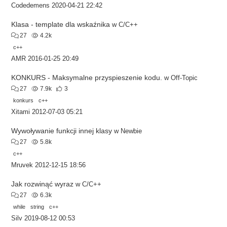
Codedemens
2020-04-21 22:42
Klasa - template dla wskaźnika
w
C/C++
27
4.2k
c++
AMR
2016-01-25 20:49
KONKURS - Maksymalne przyspieszenie kodu.
w
Off-Topic
27
7.9k
3
konkurs
c++
Xitami
2012-07-03 05:21
Wywoływanie funkcji innej klasy
w
Newbie
27
5.8k
c++
Mruvek
2012-12-15 18:56
Jak rozwinąć wyraz
w
C/C++
27
6.3k
while
string
c++
Silv
2019-08-12 00:53