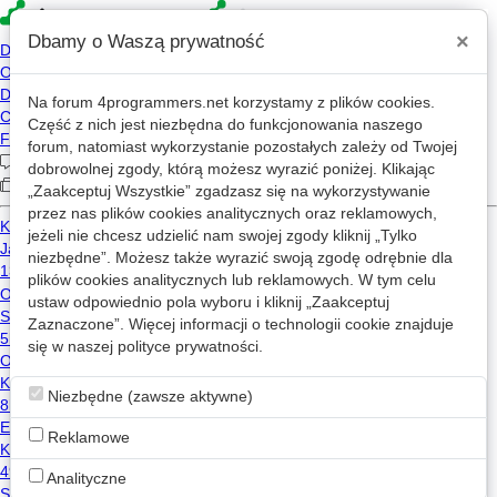
×
Dbamy o Waszą prywatność
Na forum
4programmers.net
korzystamy z plików cookies.
4p
Część z nich jest niezbędna do funkcjonowania naszego
Forum
forum, natomiast wykorzystanie pozostałych zależy od Twojej
dobrowolnej zgody, którą możesz wyrazić poniżej. Klikając
„Zaakceptuj Wszystkie” zgadzasz się na wykorzystywanie
przez nas plików cookies analitycznych oraz reklamowych,
Kategorie
Wszystkie
Wątki z: c++
jeżeli nie chcesz udzielić nam swojej zgody kliknij „Tylko
niezbędne”. Możesz także wyrazić swoją zgodę odrębnie dla
C lepsze od C++?
Zaakceptowano
w
Newbie
plików cookies analitycznych lub reklamowych. W tym celu
ustaw odpowiednio pola wyboru i kliknij „Zaakceptuj
27
7.1k
Zaznaczone”. Więcej informacji o technologii cookie znajduje
c
c++
się w naszej
polityce prywatności
.
fornakter
2015-01-09 06:34
Niezbędne (zawsze aktywne)
Dlaczego programiści C++ mają alergię na termin Garbage Collector?
27
5.8k
Reklamowe
c++
katakrowa
2023-02-01 16:54
Analityczne