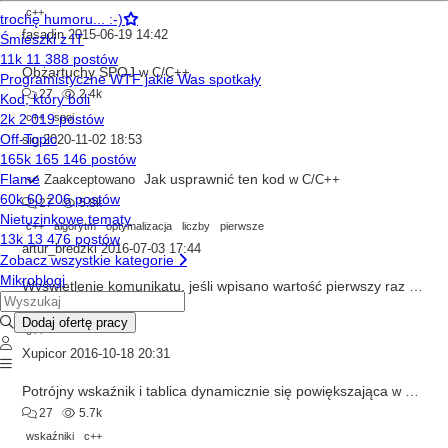
c++
fasadin
2015-06-19 14:42
Obżartuchy SPOJ
w
C/C++
27
2.4k
c++
spoj
sig
2020-11-02 18:53
Jak usprawnić ten kod
Zaakceptowano
w
C/C++
27
5.8k
c++
algorytm
optymalizacja
liczby
pierwsze
artur_bredzki
2016-07-03 17:44
Wyświetlenie komunikatu, jeśli wpisano wartość pierwszy raz
w
New
27
4.8k
c++
Xupicor
2016-10-18 20:31
Potrójny wskaźnik i tablica dynamicznie się powiększająca
w
C/C++
27
5.7k
wskaźniki
c++