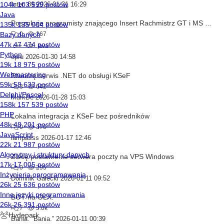
Inter_89
2026-01-31 16:29
Poszukuje programisty znającego Insert Rachmistrz GT i MS SQL
0
267
c++
c#
java
opru
2026-01-30 14:58
Stworzę serwis .NET do obsługi KSeF
3
642
MarkDe
2026-01-28 15:03
Lokalna integracja z KSeF bez pośredników
0
370
lampasss
2026-01-17 12:46
Zlecę postawienie serwera poczty na VPS Windows
0
295
Dominik Gałecki
2026-01-11 09:52
BOT na OLX.
7
5.0k
Bania. “Bania.”
2026-01-11 00:39