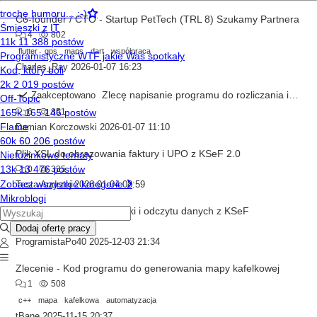
Co-founder / CTO - Startup PetTech (TRL 8) Szukamy Partnera
4
802
flutter
gps
maps
dart
współpraca
Charles_Ray
2026-01-07 16:23
Zlecę napisanie programu do rozliczania i odczytu liczników urządzeń drukujacych oraz generowanie faktury do systemu " Fakturownia"
Zaakceptowano
6
851
Damian Korczowski
2026-01-07 11:10
Plik XSL do obrazowania faktury i UPO z KSeF 2.0
0
335
Testa Andrzej
2026-01-04 08:59
zlecenie -napisanie wysyłki i odczytu danych z KSeF
4
610
ProgramistaPo40
2025-12-03 21:34
Zlecenie - Kod programu do generowania mapy kafelkowej
1
508
c++
mapa
kafelkowa
automatyzacja
tBane
2025-11-15 20:37