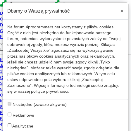
×
Dbamy o Waszą prywatność
Na forum
4programmers.net
korzystamy z plików cookies.
»
4p
Forum
Część z nich jest niezbędna do funkcjonowania naszego
Ogłoszenia drobne
forum, natomiast wykorzystanie pozostałych zależy od Twojej
dobrowolnej zgody, którą możesz wyrazić poniżej. Klikając
„Zaakceptuj Wszystkie” zgadzasz się na wykorzystywanie
«
1
2
...
134
»
przez nas plików cookies analitycznych oraz reklamowych,
jeżeli nie chcesz udzielić nam swojej zgody kliknij „Tylko
Nowy wątek
niezbędne”. Możesz także wyrazić swoją zgodę odrębnie dla
plików cookies analitycznych lub reklamowych. W tym celu
ustaw odpowiednio pola wyboru i kliknij „Zaakceptuj
Programista Delphi Kraków - zlecenie
Zaznaczone”. Więcej informacji o technologii cookie znajduje
1
498
się w naszej
polityce prywatności
.
delphi
Opi
2026-02-16 15:12
Niezbędne (zawsze aktywne)
Zlecę napisanie skryptu lub aplikacji do automatycznego tworzenia konturów drogi na podstawie ścieżki GPS z map OpenStreetMap lub GoogleMaps
Reklamowe
0
253
PPRD-SPZOO
2026-02-15 09:04
Analityczne