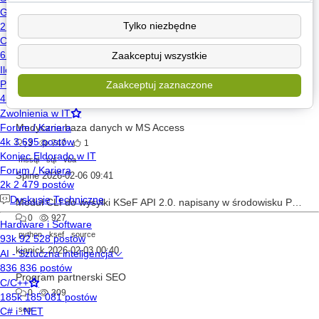
Pomoc w integracja z KSeF
Tylko niezbędne
3
582
Rapp87
2026-02-12 17:05
Zaakceptuj wszystkie
Zlecę stworzenie programu AI do detekcji obiektów
Zaakceptuj zaznaczone
2
424
falco rpi
2026-02-12 09:35
Medyczna baza danych w MS Access
3
747
1
mssql
sql
vba
Spine
2026-02-06 09:41
Moduł CLI do wysyłki KSeF API 2.0. napisany w środowisku Python
0
927
python
ksef
source
kjanick
2026-02-03 00:40
Program partnerski SEO
0
309
seo