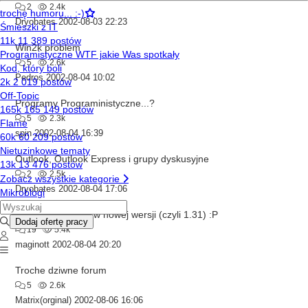
2
2.4k
Dryobates
2002-08-03 22:23
Win2k problem
5
2.6k
Pedros
2002-08-04 10:02
Programy Prograministyczne...?
5
2.3k
spin
2002-08-04 16:39
Outlook, Outlook Express i grupy dyskusyjne
2
2.5k
Dryobates
2002-08-04 17:06
[b4p] Nowe błędy w nowej wersji (czyli 1.31) :P
19
5.4k
maginott
2002-08-04 20:20
Troche dziwne forum
5
2.6k
Matrix(orginal)
2002-08-06 16:06