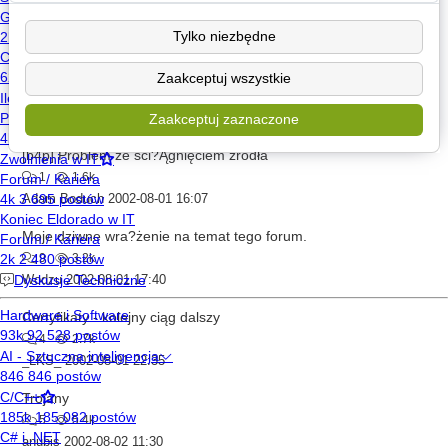
7
6.3k
Tylko niezbędne
pq
2002-07-31 21:13
Certyfikaty - ciag dalszy
Zaakceptuj wszystkie
20
6.0k
Imperior
2002-08-01 13:05
Zaakceptuj zaznaczone
[b4p] Problem ze ści?Ągnięciem źródła
1
1.6k
Adam Boduch
2002-08-01 16:07
Moje dziwne wra?żenie na temat tego forum.
9
3.2k
Wodzu
2002-08-01 17:40
Certyfikaty - kolejny ciąg dalszy
4
2.7k
_LKS_
2002-08-01 22:35
Trojany
5
5.4k
anubis
2002-08-02 11:30