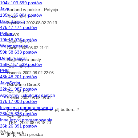
Borland w polske - Petycja
12
4.5k
Dryobates
2002-08-02 20:13
PCWK!
18
8.5k
Gucio
2002-08-02 21:11
Nagrody za posty...
17
5.8k
Osadnik
2002-08-02 22:06
Usuwanie DirecX
1
1.5k
Sheitar
2002-08-03 08:42
[www.programowanie.of.pl] button...?
6
3.3k
_LKS_
2002-08-03 18:20
[b4p] Test i prośba