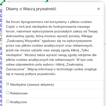
×
Dbamy o Waszą prywatność
Na forum
4programmers.net
korzystamy z plików cookies.
»
4p
Forum
Część z nich jest niezbędna do funkcjonowania naszego
Off-Topic
forum, natomiast wykorzystanie pozostałych zależy od Twojej
dobrowolnej zgody, którą możesz wyrazić poniżej. Klikając
„Zaakceptuj Wszystkie” zgadzasz się na wykorzystywanie
«
1
2
...
8
...
625
»
przez nas plików cookies analitycznych oraz reklamowych,
jeżeli nie chcesz udzielić nam swojej zgody kliknij „Tylko
Nowy wątek
niezbędne”. Możesz także wyrazić swoją zgodę odrębnie dla
plików cookies analitycznych lub reklamowych. W tym celu
ustaw odpowiednio pola wyboru i kliknij „Zaakceptuj
POMOCY
Zaznaczone”. Więcej informacji o technologii cookie znajduje
9
6.0k
się w naszej
polityce prywatności
.
sivy
2002-07-31 13:01
Niezbędne (zawsze aktywne)
men vs women
9
4.0k
Reklamowe
pq
2002-07-31 20:28
Analityczne
Ró?żnice