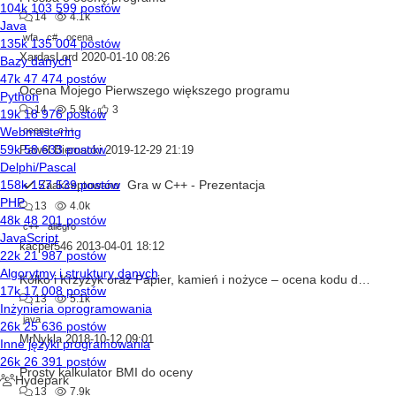
14
4.1k
wfa
c#
ocena
XardasLord
2020-01-10 08:26
Ocena Mojego Pierwszego większego programu
14
5.9k
3
ocena
c++
Paweł Biernacki
2019-12-29 21:19
Gra w C++ - Prezentacja
Zaakceptowano
13
4.0k
c++
allegro
kacper546
2013-04-01 18:12
Kółko i Krzyżyk oraz Papier, kamień i nożyce – ocena kodu dwóch prostych gier
13
5.1k
java
MrNykla
2018-10-12 09:01
Prosty kalkulator BMI do oceny
13
7.9k