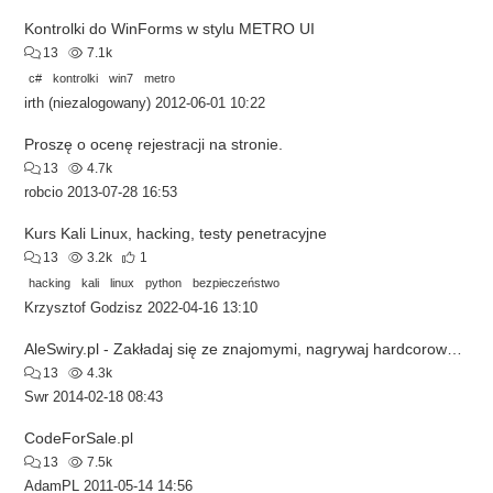
Kontrolki do WinForms w stylu METRO UI
13
7.1k
c#
kontrolki
win7
metro
irth (niezalogowany)
2012-06-01 10:22
Proszę o ocenę rejestracji na stronie.
13
4.7k
robcio
2013-07-28 16:53
Kurs Kali Linux, hacking, testy penetracyjne
13
3.2k
1
hacking
kali
linux
python
bezpieczeństwo
Krzysztof Godzisz
2022-04-16 13:10
AleSwiry.pl - Zakładaj się ze znajomymi, nagrywaj hardcorowe filmiki
13
4.3k
Swr
2014-02-18 08:43
CodeForSale.pl
13
7.5k
AdamPL
2011-05-14 14:56