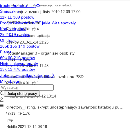
frontend
html
css
javascript
ocena-kodu
bootcamp_z_czarnej_listy
2019-12-09 17:00
FAST Print Screen
13
6.8k
4
fast
print
screen
aplikacja
dzek69
2013-11-14 21:25
NotesManager 3 - organizer osobisty
13
6.6k
several
2014-05-07 11:43
Ocena strony na podstawie szablonu PSD
13
4.0k
1
www
psd
Freja Draco
2019-07-12 13:14
directory_listing, skrypt udostępniający zawartość katalogu publicznego
13
1.7k
php
Riddle
2021-12-14 08:19