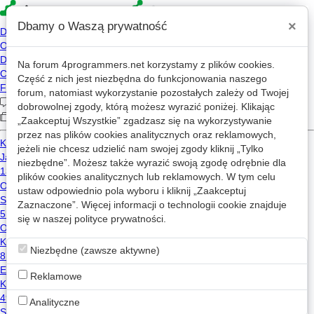
×
Dbamy o Waszą prywatność
Na forum
4programmers.net
korzystamy z plików cookies.
»
4p
Forum
Część z nich jest niezbędna do funkcjonowania naszego
Oceny i recenzje projektów
forum, natomiast wykorzystanie pozostałych zależy od Twojej
dobrowolnej zgody, którą możesz wyrazić poniżej. Klikając
„Zaakceptuj Wszystkie” zgadzasz się na wykorzystywanie
«
1
2
...
9
...
63
»
przez nas plików cookies analitycznych oraz reklamowych,
jeżeli nie chcesz udzielić nam swojej zgody kliknij „Tylko
Nowy wątek
niezbędne”. Możesz także wyrazić swoją zgodę odrębnie dla
plików cookies analitycznych lub reklamowych. W tym celu
ustaw odpowiednio pola wyboru i kliknij „Zaakceptuj
Prosta gra w JS – code review
Zaakceptowano
Zaznaczone”. Więcej informacji o technologii cookie znajduje
14
4.3k
się w naszej
polityce prywatności
.
html
css
javascript
malkrzysztof
2018-08-09 20:10
Niezbędne (zawsze aktywne)
Gra Arkanoid
Zaakceptowano
Reklamowe
14
1.6k
Analityczne
c++