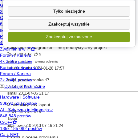
Ktoś_Tam
2023-12-06 14:44
Tylko niezbędne
gra w statki - single player (szybki projekt)
14
2.3k
1
Zaakceptuj wszystkie
javascript
LukeJL
2021-06-14 15:13
Zaakceptuj zaznaczone
Kalkulator wynagrodzeń - mój hobbystyczny projekt
14
4.1k
9
praca
off-topic
wynagrodzenia
Łukasz Socha
2024-01-28 17:57
moja nowa stronka :P
14
4.8k
6
ismail
2011-07-06 21:17
Minimalistyczny layout
14
6.2k
6
layout
adamowski10
2013-07-16 21:24
Prośba o ocenę programu