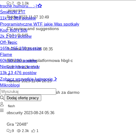
7
1.0k
javascript
Riddle
2023-11-07 10:49
CV review and suggestions
3
645
cv
ToTomki
2023-11-05 08:35
Biblioteka wieloplatformowa hbgl-c
8
1.2k
1
c
Harbour
2023-11-04 20:25
Strona z grami online i flash za darmo
10
1.5k
flash
obscurity
2023-08-24 05:36
Gra "2048"
9
2.3k
1