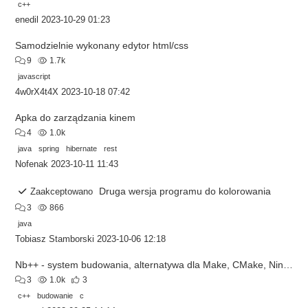
c++
enedil
2023-10-29 01:23
Samodzielnie wykonany edytor html/css
9
1.7k
javascript
4w0rX4t4X
2023-10-18 07:42
Apka do zarządzania kinem
4
1.0k
java
spring
hibernate
rest
Nofenak
2023-10-11 11:43
Druga wersja programu do kolorowania
Zaakceptowano
3
866
java
Tobiasz Stamborski
2023-10-06 12:18
Nb++ - system budowania, alternatywa dla Make, CMake, Ninja, Meson itd.
3
1.0k
3
c++
budowanie
c