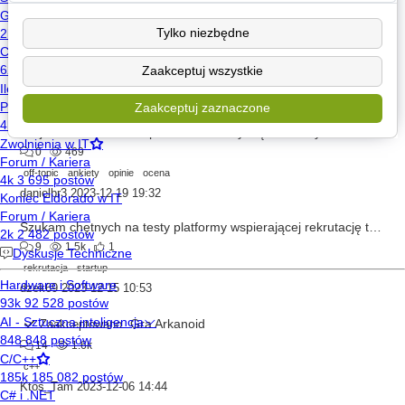
johnny_Be_good
2023-12-22 09:07
Tylko niezbędne
Gotrek - mój pierwszy większy projekt w moim własnym języku (chomik)
16
3.1k
Zaakceptuj wszystkie
c++
Paweł Biernacki
2023-12-20 05:11
Zaakceptuj zaznaczone
Projekt studencki MLOps - ankieta dotycząca analizy ścieżek kariery w branży IT
0
469
off-topic
ankiety
opinie
ocena
danielbr3
2023-12-19 19:32
Szukam chętnych na testy platformy wspierającej rekrutację techniczną (opartej o VM i AI)
9
1.5k
1
rekrutacja
startup
dzek69
2023-12-15 10:53
Gra Arkanoid
Zaakceptowano
14
1.6k
c++
Ktoś_Tam
2023-12-06 14:44