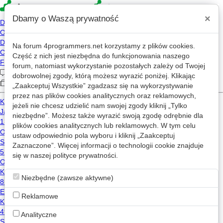
×
Dbamy o Waszą prywatność
Na forum
4programmers.net
korzystamy z plików cookies.
»
4p
Forum
Część z nich jest niezbędna do funkcjonowania naszego
Oceny i recenzje projektów
forum, natomiast wykorzystanie pozostałych zależy od Twojej
dobrowolnej zgody, którą możesz wyrazić poniżej. Klikając
„Zaakceptuj Wszystkie” zgadzasz się na wykorzystywanie
«
1
2
7
...
63
»
przez nas plików cookies analitycznych oraz reklamowych,
jeżeli nie chcesz udzielić nam swojej zgody kliknij „Tylko
Nowy wątek
niezbędne”. Możesz także wyrazić swoją zgodę odrębnie dla
plików cookies analitycznych lub reklamowych. W tym celu
ustaw odpowiednio pola wyboru i kliknij „Zaakceptuj
Ocena biblioteki komponentów Web UI z VirtualDom
Zaznaczone”. Więcej informacji o technologii cookie znajduje
4
764
1
się w naszej
polityce prywatności
.
javascript
typescript
Riddle
2024-01-03 13:45
Niezbędne (zawsze aktywne)
Nowa wersja edytora HTML
Reklamowe
12
1.5k
html
Analityczne