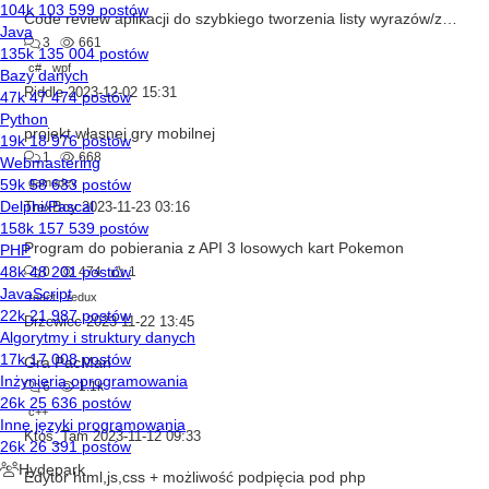
Code review aplikacji do szybkiego tworzenia listy wyrazów/zdań z napisów
3
661
c#
wpf
Riddle
2023-12-02 15:31
projekt własnej gry mobilnej
1
668
gamedev
TrexBoy
2023-11-23 03:16
Program do pobierania z API 3 losowych kart Pokemon
0
474
1
react
redux
Drzewiec
2023-11-22 13:45
Gra PacMan
6
1.1k
c++
Ktoś_Tam
2023-11-12 09:33
Edytor html,js,css + możliwość podpięcia pod php