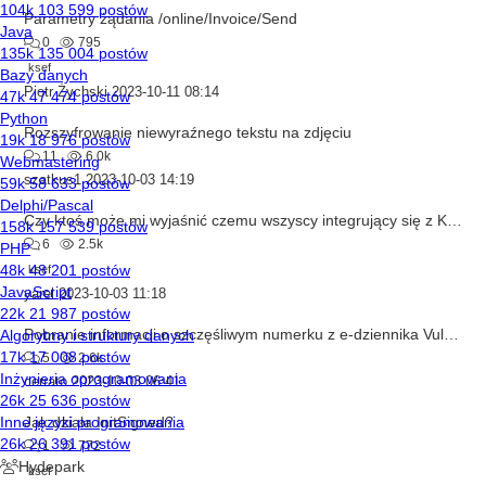
Parametry żądania /online/Invoice/Send
0
795
ksef
Piotr Żychski
2023-10-11 08:14
Rozszyfrowanie niewyraźnego tekstu na zdjęciu
11
6.0k
szatkus1
2023-10-03 14:19
Czy ktoś może mi wyjaśnić czemu wszyscy integrujący się z KSeF nie korzystają po prostu z tokena ?
6
2.5k
ksef
yarel
2023-10-03 11:18
Pobranie informacji o szczęśliwym numerku z e-dziennika Vulcan
5
2.6k
cerrato
2023-10-03 06:41
Jak działa InitSigned?
1
772
ksef