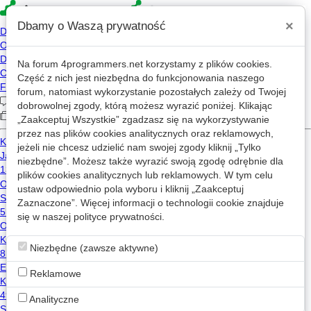
×
Dbamy o Waszą prywatność
Na forum
4programmers.net
korzystamy z plików cookies.
»
4p
Forum
Część z nich jest niezbędna do funkcjonowania naszego
Nietuzinkowe tematy
forum, natomiast wykorzystanie pozostałych zależy od Twojej
dobrowolnej zgody, którą możesz wyrazić poniżej. Klikając
„Zaakceptuj Wszystkie” zgadzasz się na wykorzystywanie
«
1
2
...
10
...
72
»
przez nas plików cookies analitycznych oraz reklamowych,
jeżeli nie chcesz udzielić nam swojej zgody kliknij „Tylko
Nowy wątek
niezbędne”. Możesz także wyrazić swoją zgodę odrębnie dla
plików cookies analitycznych lub reklamowych. W tym celu
ustaw odpowiednio pola wyboru i kliknij „Zaakceptuj
Jak działa zmiana danych CEIDG?
Zaznaczone”. Więcej informacji o technologii cookie znajduje
1
629
się w naszej
polityce prywatności
.
e-deklaracje
e-government
AnyKtokolwiek
2023-10-24 17:08
Niezbędne (zawsze aktywne)
Jak uruchomić projekt aplikacji webowej na Ubuntu?
Reklamowe
8
1.5k
linux
ubuntu
Analityczne