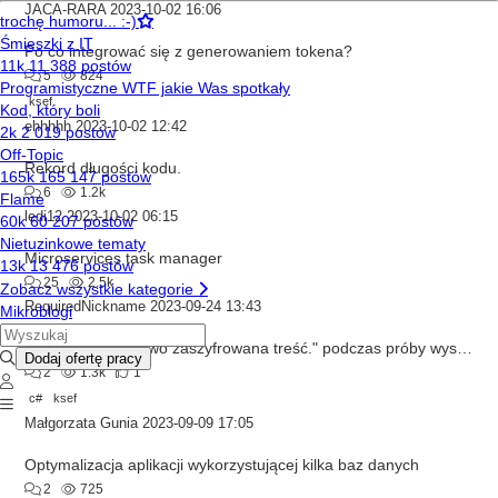
JACA-RARA
2023-10-02 16:06
Po co integrować się z generowaniem tokena?
5
824
ksef
ehhhhh
2023-10-02 12:42
Rekord długości kodu.
6
1.2k
ledi12
2023-10-02 06:15
Microservices task manager
25
2.5k
RequiredNickname
2023-09-24 13:43
Błąd "Nieprawidłowo zaszyfrowana treść." podczas próby wysłania żądania autoryzacyjnego na /online/Session/initToken
2
1.3k
1
c#
ksef
Małgorzata Gunia
2023-09-09 17:05
Optymalizacja aplikacji wykorzystującej kilka baz danych
2
725