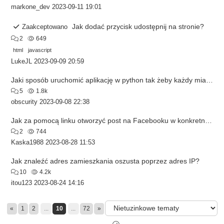
markone_dev
2023-09-11 19:01
Jak dodać przycisk udostępnij na stronie?
Zaakceptowano
2
649
html
javascript
LukeJL
2023-09-09 20:59
Jaki sposób uruchomić aplikację w python tak żeby każdy miał do niej dostęp?
5
1.8k
obscurity
2023-09-08 22:38
Jak za pomocą linku otworzyć post na Facebooku w konkretnym miejscu?
2
744
Kaska1988
2023-08-28 11:53
Jak znaleźć adres zamieszkania oszusta poprzez adres IP?
10
4.2k
itou123
2023-08-24 14:16
«
1
2
...
10
...
72
»