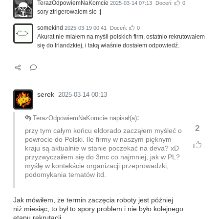
TerazOdpowiemNaKomcie
2025-03-14 07:13
Doceń:
0
sory ztrigerowałem sie :|
somekind
2025-03-19 00:41
Doceń:
0
Akurat nie miałem na myśli polskich firm, ostatnio rekrutowałem
się do Irlandzkiej, i taką właśnie dostałem odpowiedź.
serek
2025-03-14 00:13
:
TerazOdpowiemNaKomcie napisał(a)
2
przy tym całym końcu eldorado zacząłem myśleć o
powrocie do Polski. Ile firmy w naszym pięknym
kraju są aktualnie w stanie poczekać na deva? xD
przyzwyczaiłem się do 3mc co najmniej, jak w PL?
myślę w kontekście organizacji przeprowadzki,
podomykania tematów itd.
Jak mówiłem, że termin zaczęcia roboty jest później
niż miesiąc, to był to spory problem i nie było kolejnego
etapu rekrutacji.