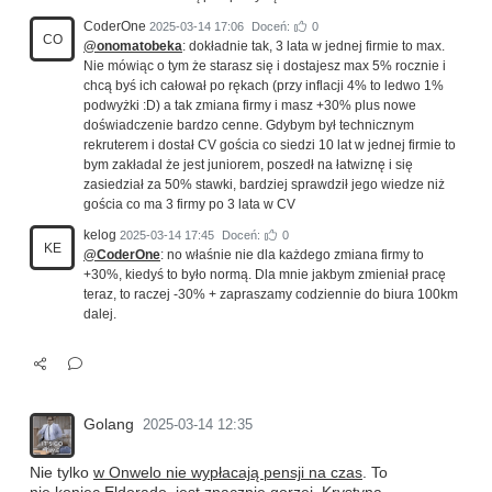
CoderOne
2025-03-14 17:06
Doceń:
0
CO
@onomatobeka
: dokładnie tak, 3 lata w jednej firmie to max.
Nie mówiąc o tym że starasz się i dostajesz max 5% rocznie i
chcą byś ich całował po rękach (przy inflacji 4% to ledwo 1%
podwyżki :D) a tak zmiana firmy i masz +30% plus nowe
doświadczenie bardzo cenne. Gdybym był technicznym
rekruterem i dostał CV gościa co siedzi 10 lat w jednej firmie to
bym zakładal że jest juniorem, poszedł na łatwiznę i się
zasiedział za 50% stawki, bardziej sprawdził jego wiedze niż
gościa co ma 3 firmy po 3 lata w CV
kelog
2025-03-14 17:45
Doceń:
0
KE
@CoderOne
: no właśnie nie dla każdego zmiana firmy to
+30%, kiedyś to było normą. Dla mnie jakbym zmieniał pracę
teraz, to raczej -30% + zapraszamy codziennie do biura 100km
dalej.
Golang
2025-03-14 12:35
Nie tylko
w Onwelo nie wypłacają pensji na czas
. To