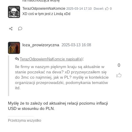
na nadchodząca wojnę
TerazOdpowiemNaKomcie
2025-03-14 17:10
Doceń:
0
XD coś w tym jest z Lindą xDd
loza_prowizoryczna
2025-03-13 16:08
:
TerazOdpowiemNaKomcie napisał(a)
0
Ile firmy w naszym pięknym kraju są aktualnie w
stanie poczekać na deva? xD przyzwyczaiłem się
do 3mc co najmniej, jak w PL? myślę w kontekście
organizacji przeprowadzki, podomykania tematów
itd.
Myślę że to zależy od aktualnej relacji poziomu inflacji
USD w stosunku do PLN.
Przetrzyma wszystko