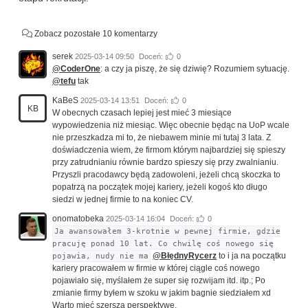
Zobacz pozostałe 10 komentarzy
serek
2025-03-14 09:50
Doceń:
0
@CoderOne
: a czy ja piszę, że się dziwię? Rozumiem sytuację.
@tefu
tak
KaBeS
2025-03-14 13:51
Doceń:
0
KB
W obecnych czasach lepiej jest mieć 3 miesiące
wypowiedzenia niż miesiąc. Więc obecnie będąc na UoP wcale
nie przeszkadza mi to, że niebawem minie mi tutaj 3 lata. Z
doświadczenia wiem, że firmom którym najbardziej się spieszy
przy zatrudnianiu równie bardzo spieszy się przy zwalnianiu.
Przyszli pracodawcy będą zadowoleni, jeżeli chcą skoczka to
popatrzą na początek mojej kariery, jeżeli kogoś kto długo
siedzi w jednej firmie to na koniec CV.
onomatobeka
2025-03-14 16:04
Doceń:
0
Ja awansowałem 3-krotnie w pewnej firmie, gdzie
pracuję ponad 10 lat. Co chwilę coś nowego się
@BłędnyRycerz
to i ja na początku
pojawia, nudy nie ma
kariery pracowałem w firmie w której ciągle coś nowego
pojawiało się, myślałem że super się rozwijam itd. itp.; Po
zmianie firmy byłem w szoku w jakim bagnie siedziałem xd
Warto mieć szerszą perspektywę.