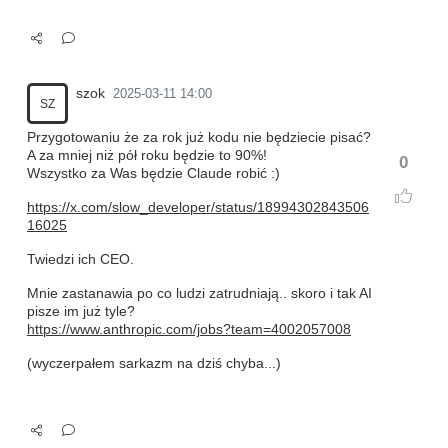
szok
2025-03-11 14:00
SZ
Przygotowaniu że za rok już kodu nie będziecie pisać?
A za mniej niż pół roku będzie to 90%!
0
Wszystko za Was będzie Claude robić :)
https://x.com/slow_developer/status/18994302843506
16025
Twiedzi ich CEO.
Mnie zastanawia po co ludzi zatrudniają.. skoro i tak AI
pisze im już tyle?
https://www.anthropic.com/jobs?team=4002057008
(wyczerpałem sarkazm na dziś chyba...)