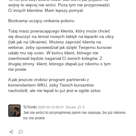
wojnę to więcej nie wróci. Poza tym nie przyprowadzi
Ci innych klientów. Mam lepszy pomysł:
Bootcamp uczący unikania poboru
Tutaj masz powracającego klienta, który może chcieć
się douczyć na temat nowych taktyk na łapanki na ulicy
(tak jak na Ukrainie). Możesz zaprosić klienta na
webinar, żeby opowiedział jak dzięki Twojemu kursowi
udało mu się uciec. W końcu klient, którego nie
zwerbowali będzie naganiał Ci swoich kolegów. Z
drugiej strony: klient, którego złapali już nikomu o tym
nie powie
A jak jeszcze zrobisz program partnerski z
komendantem WKU, żeby Twoich kursantów
nachodzili, ale nie łapali to już jest w ogóle sztos
ToTomki
2025-03-13 05:57
Doceń:
0
Jak nie wróci to przynajmniej opinii nie zepsuje, bo już nikomu
nic nie powie