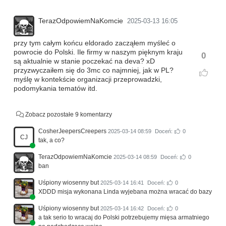
TerazOdpowiemNaKomcie
2025-03-13 16:05
przy tym całym końcu eldorado zacząłem myśleć o
powrocie do Polski. Ile firmy w naszym pięknym kraju
0
są aktualnie w stanie poczekać na deva? xD
przyzwyczaiłem się do 3mc co najmniej, jak w PL?
myślę w kontekście organizacji przeprowadzki,
podomykania tematów itd.
Zobacz pozostałe 9 komentarzy
CosherJeepersCreepers
2025-03-14 08:59
Doceń:
0
CJ
tak, a co?
TerazOdpowiemNaKomcie
2025-03-14 08:59
Doceń:
0
ban
Uśpiony wiosenny but
2025-03-14 16:41
Doceń:
0
XDDD misja wykonana Linda wyjebana można wracać do bazy
Uśpiony wiosenny but
2025-03-14 16:42
Doceń:
0
a tak serio to wracaj do Polski potrzebujemy mięsa armatniego