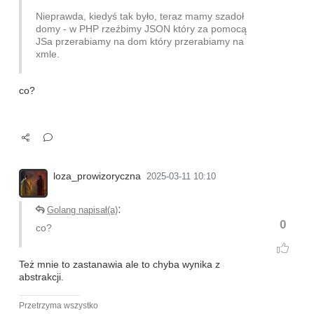
Nieprawda, kiedyś tak było, teraz mamy szadoł
domy - w PHP rzeźbimy JSON który za pomocą
JSa przerabiamy na dom który przerabiamy na
xmle.
co?
loza_prowizoryczna
2025-03-11 10:10
:
Golang napisał(a)
0
co?
Też mnie to zastanawia ale to chyba wynika z
abstrakcji.
Przetrzyma wszystko