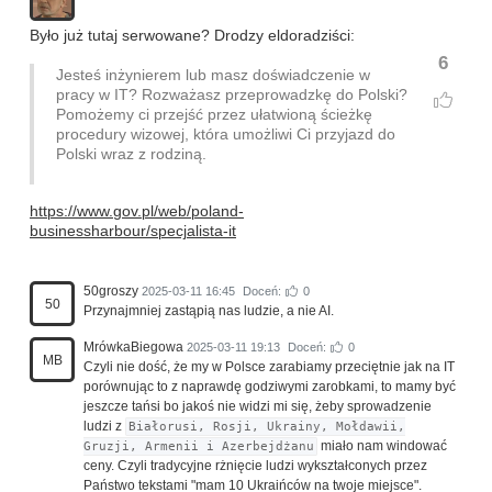
Było już tutaj serwowane? Drodzy eldoradziści:
6
Jesteś inżynierem lub masz doświadczenie w
pracy w IT? Rozważasz przeprowadzkę do Polski?
Pomożemy ci przejść przez ułatwioną ścieżkę
procedury wizowej, która umożliwi Ci przyjazd do
Polski wraz z rodziną.
https://www.gov.pl/web/poland-
businessharbour/specjalista-it
50groszy
2025-03-11 16:45
Doceń:
0
50
Przynajmniej zastąpią nas ludzie, a nie AI.
MrówkaBiegowa
2025-03-11 19:13
Doceń:
0
MB
Czyli nie dość, że my w Polsce zarabiamy przeciętnie jak na IT
porównując to z naprawdę godziwymi zarobkami, to mamy być
jeszcze tańsi bo jakoś nie widzi mi się, żeby sprowadzenie
ludzi z
Białorusi, Rosji, Ukrainy, Mołdawii,
miało nam windować
Gruzji, Armenii i Azerbejdżanu
ceny. Czyli tradycyjne rżnięcie ludzi wykształconych przez
Państwo tekstami "mam 10 Ukraińców na twoje miejsce".