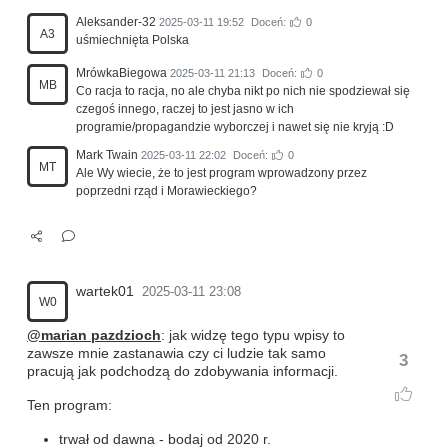
Aleksander-32
2025-03-11 19:52
Doceń:
0
A3
uśmiechnięta Polska
MrówkaBiegowa
2025-03-11 21:13
Doceń:
0
MB
Co racja to racja, no ale chyba nikt po nich nie spodziewał się
czegoś innego, raczej to jest jasno w ich
programie/propagandzie wyborczej i nawet się nie kryją :D
Mark Twain
2025-03-11 22:02
Doceń:
0
MT
Ale Wy wiecie, że to jest program wprowadzony przez
poprzedni rząd i Morawieckiego?
wartek01
2025-03-11 23:08
W0
@marian pazdzioch
: jak widzę tego typu wpisy to
zawsze mnie zastanawia czy ci ludzie tak samo
3
pracują jak podchodzą do zdobywania informacji.
Ten program:
trwał od dawna - bodaj od 2020 r.