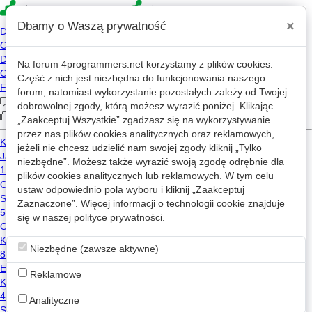
×
Dbamy o Waszą prywatność
Na forum
4programmers.net
korzystamy z plików cookies.
Część z nich jest niezbędna do funkcjonowania naszego
»
»
4p
Forum
Kariera
forum, natomiast wykorzystanie pozostałych zależy od Twojej
Koniec eldorado w IT
dobrowolnej zgody, którą możesz wyrazić poniżej. Klikając
„Zaakceptuj Wszystkie” zgadzasz się na wykorzystywanie
przez nas plików cookies analitycznych oraz reklamowych,
«
1
2
...
24
...
83
»
jeżeli nie chcesz udzielić nam swojej zgody kliknij „Tylko
niezbędne”. Możesz także wyrazić swoją zgodę odrębnie dla
plików cookies analitycznych lub reklamowych. W tym celu
Tak, to koniec eldorado
ustaw odpowiednio pola wyboru i kliknij „Zaakceptuj
Zaznaczone”. Więcej informacji o technologii cookie znajduje
53%
53% [185]
się w naszej
polityce prywatności
.
Nie, nic się nie dzieje
Niezbędne (zawsze aktywne)
12%
12% [43]
Reklamowe
Nie wiem
Analityczne
7%