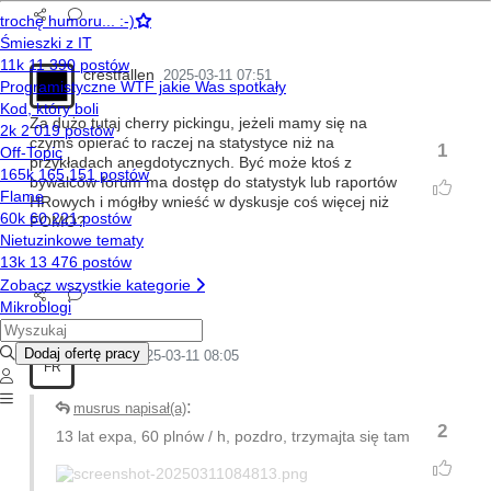
crestfallen
2025-03-11 07:51
Za dużo tutaj cherry pickingu, jeżeli mamy się na
czymś opierać to raczej na statystyce niż na
1
przykładach anegdotycznych. Być może ktoś z
bywalców forum ma dostęp do statystyk lub raportów
HRowych i mógłby wnieść w dyskusje coś więcej niż
FOMO?
froziu
2025-03-11 08:05
FR
:
musrus napisał(a)
2
13 lat expa, 60 plnów / h, pozdro, trzymajta się tam