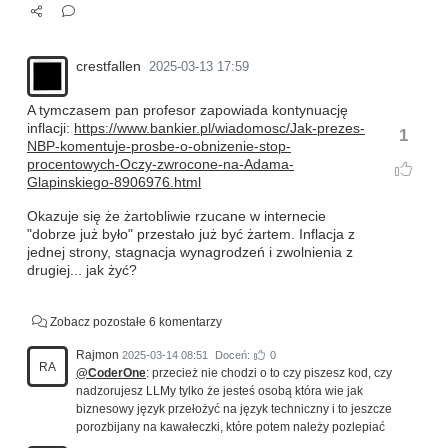
crestfallen
2025-03-13 17:59
A tymczasem pan profesor zapowiada kontynuację
inflacji:
https://www.bankier.pl/wiadomosc/Jak-prezes-
1
NBP-komentuje-prosbe-o-obnizenie-stop-
procentowych-Oczy-zwrocone-na-Adama-
Glapinskiego-8906976.html
Okazuje się że żartobliwie rzucane w internecie
"dobrze już było" przestało już być żartem. Inflacja z
jednej strony, stagnacja wynagrodzeń i zwolnienia z
drugiej... jak żyć?
Zobacz pozostałe 6 komentarzy
Rajmon
2025-03-14 08:51
Doceń:
0
RA
@CoderOne
: przecież nie chodzi o to czy piszesz kod, czy
nadzorujesz LLMy tylko że jesteś osobą która wie jak
biznesowy język przełożyć na język techniczny i to jeszcze
porozbijany na kawałeczki, które potem należy pozlepiać