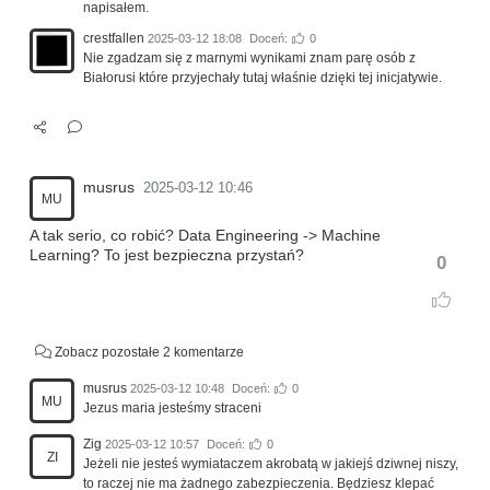
napisałem.
crestfallen
2025-03-12 18:08
Doceń:
0
Nie zgadzam się z marnymi wynikami znam parę osób z
Białorusi które przyjechały tutaj właśnie dzięki tej inicjatywie.
musrus
2025-03-12 10:46
MU
A tak serio, co robić? Data Engineering -> Machine
Learning? To jest bezpieczna przystań?
0
Zobacz pozostałe 2 komentarze
musrus
2025-03-12 10:48
Doceń:
0
MU
Jezus maria jesteśmy straceni
Zig
2025-03-12 10:57
Doceń:
0
ZI
Jeżeli nie jesteś wymiataczem akrobatą w jakiejś dziwnej niszy,
to raczej nie ma żadnego zabezpieczenia. Będziesz klepać