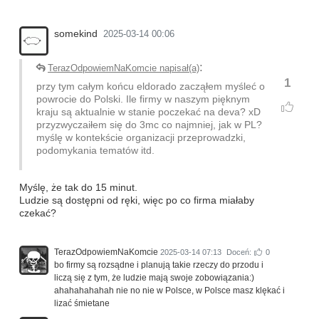
somekind
2025-03-14 00:06
:
TerazOdpowiemNaKomcie napisał(a)
1
przy tym całym końcu eldorado zacząłem myśleć o
powrocie do Polski. Ile firmy w naszym pięknym
kraju są aktualnie w stanie poczekać na deva? xD
przyzwyczaiłem się do 3mc co najmniej, jak w PL?
myślę w kontekście organizacji przeprowadzki,
podomykania tematów itd.
Myślę, że tak do 15 minut.
Ludzie są dostępni od ręki, więc po co firma miałaby
czekać?
TerazOdpowiemNaKomcie
2025-03-14 07:13
Doceń:
0
bo firmy są rozsądne i planują takie rzeczy do przodu i
liczą się z tym, że ludzie mają swoje zobowiązania:)
ahahahahahah nie no nie w Polsce, w Polsce masz klękać i
lizać śmietane