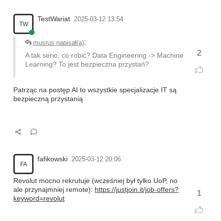
TestWariat
2025-03-12 13:54
TW
:
musrus napisał(a)
2
A tak serio, co robić? Data Engineering -> Machine
Learning? To jest bezpieczna przystań?
Patrząc na postęp AI to wszystkie specjalizacje IT są
bezpieczną przystanią
fafikowski
2025-03-12 20:06
FA
Revolut mocno rekrutuje (wcześniej był tylko UoP, no
ale przynajmniej remote):
https://justjoin.it/job-offers?
1
keyword=revolut