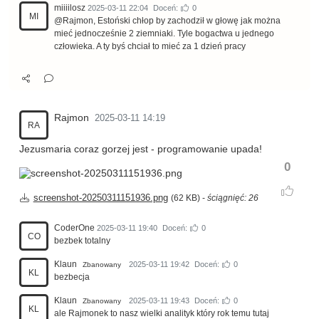
miiiilosz
2025-03-11 22:04
Doceń:
0
MI
@Rajmon, Estoński chłop by zachodził w głowę jak można
mieć jednocześnie 2 ziemniaki. Tyle bogactwa u jednego
człowieka. A ty byś chciał to mieć za 1 dzień pracy
Rajmon
2025-03-11 14:19
RA
Jezusmaria coraz gorzej jest - programowanie upada!
0
screenshot-20250311151936.png
(62 KB) -
ściągnięć: 26
CoderOne
2025-03-11 19:40
Doceń:
0
CO
bezbek totalny
Klaun
2025-03-11 19:42
Doceń:
0
Zbanowany
KL
bezbecja
Klaun
2025-03-11 19:43
Doceń:
0
Zbanowany
KL
ale Rajmonek to nasz wielki analityk który rok temu tutaj