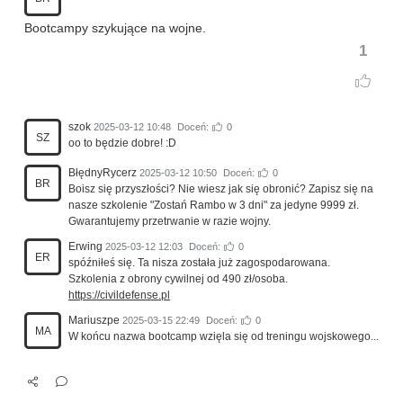
Bootcampy szykujące na wojne.
1
szok
2025-03-12 10:48
Doceń:
0
SZ
oo to będzie dobre! :D
BłędnyRycerz
2025-03-12 10:50
Doceń:
0
BR
Boisz się przyszłości? Nie wiesz jak się obronić? Zapisz się na
nasze szkolenie "Zostań Rambo w 3 dni" za jedyne 9999 zł.
Gwarantujemy przetrwanie w razie wojny.
Erwing
2025-03-12 12:03
Doceń:
0
ER
spóźniłeś się. Ta nisza została już zagospodarowana.
Szkolenia z obrony cywilnej od 490 zł/osoba.
https://civildefense.pl
Mariuszpe
2025-03-15 22:49
Doceń:
0
MA
W końcu nazwa bootcamp wzięla się od treningu wojskowego...