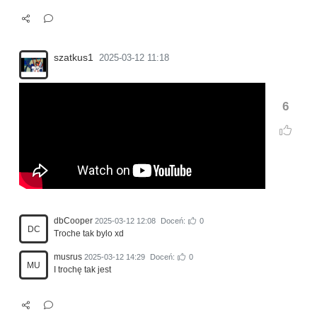
szatkus1
2025-03-12 11:18
6
dbCooper
2025-03-12 12:08
Doceń:
0
DC
Troche tak bylo xd
musrus
2025-03-12 14:29
Doceń:
0
MU
I trochę tak jest