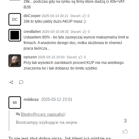
28k... podczas gdy na rynku są firmy które dadzą ci 40k+VAT
B2B
dbCooper
2025-03-14 20:21
Doceń:
0
DC
28k to tylko jakby dużo AKUP masz ;)
crestfallen
2025-03-15 09:33
Doceń:
0
Ustawiłem 80% - bo tyle zazwyczaj wynosi maksymalny limit w
firmach. A wiadomo design doc, notka służbowa to również
praca twórcza...
opiszon
2025-03-15 10:03
Doceń:
0
Przy tak wysokich zarobkach procent KUP nie ma wielkiego
znaczenia bo i tak dobijesz do limitu szybko.
miiiilosz
2025-03-12 23:01
MI
:
BłędnyRycerz napisał(a)
3
Bootcampy szykujące na wojne.
To nie jest zbyt dobra nisza. Jak klient już pójdzie na