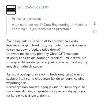
tefu
2025-03-12 11:08
:
musrus napisał(a)
3
A tak serio, co robić? Data Engineering -> Machine
Learning? To jest bezpieczna przystań?
Żyć dalej. Jak na razie to AI to sprowadza się do
lepszej szukajki. Jeżeli uczy się na tym co jest w necie
to czy na pewno będzie takie dobre?
Udawało mi się przy pomocy ChataGPT coś tam
szybciej znaleźć ale żadnego problemu mi jeszcze nie
rozwiązał. Może do generacji jakiś prostych testów, czy
innych żmudnych rzeczy.
Ja nadal obstaję przy swoim, będziemy pisać więcej,
szybciej i tak samo chooyowe jak do tej pory. Kolejny
wspomagacz.
A straszyć nas zawsze będą jak nie Putinem czy AI to
zmianami klimatu, imigrantami czy asteoridą pędzącą
na kursie kolizyjnym z ziemią.