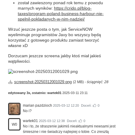
został zawieszony ponad rok temu z powodu
marnych wyników:
https://crido.pl/blog-
taxes/program-poland-business-harbour-nie-
spelnil-pokladanych-w-nim-nadziei/
Wrzuć jeszcze posta o tym, jak ServiceNOW
wyeliminuje programistów Javy bo wszyscy będą
korzystać z gotowego produktu zamiast tworzyć
własne xD
Dorzucam jeszcze screena jakby ktoś miał jakieś
wątpliwości.
screenshot-20250312001029.png
(2 MB) -
ściągnięć: 28
edytowany 3x, ostatnio:
wartek01
2025-03-11 23:11
marian pazdzioch
2025-03-12 12:20
Doceń:
0
No i?
wartek01
2025-03-12 12:38
Doceń:
0
W0
No i to, że straszenie jakimiś nieaktualnymi newsami jest
śmieszne i nie świadczy najlepiej o tobie. Co zresztą