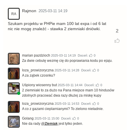
Rajmon
2025-03-11 14:19
RA
Szukam projektu w PHPie mam 100 lat expa i od 6 lat
nic nie mogę znaleźć - stawka 2 ziemniaki dniówki.
2
marian pazdzioch
2025-03-11 14:19
Doceń:
0
Za dwie cebulę wezmę cię do poprawiania kodu po ejaju.
loza_prowizoryczna
2025-03-11 14:28
Doceń:
0
A za ząbek czosnku?
Uśpiony wiosenny but
2025-03-11 14:44
Doceń:
0
2 ziemniaki to za dużo na Pana miejsce mam 10 hindusów
zdolnych pracować dwa razy dłużej za miskę kupy
loza_prowizoryczna
2025-03-11 14:53
Doceń:
0
A co z gazami cieplarnianymi? To zielono nieładnie.
Golang
2025-03-11 15:00
Doceń:
0
Nie da rady
@Ziemiak
jest tylko jeden.