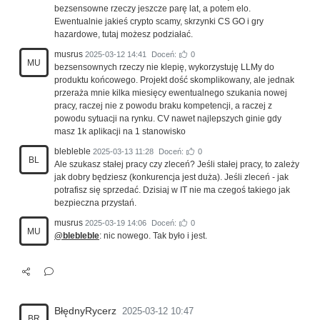
bezsensowne rzeczy jeszcze parę lat, a potem elo.
Ewentualnie jakieś crypto scamy, skrzynki CS GO i gry
hazardowe, tutaj możesz podziałać.
musrus
2025-03-12 14:41
Doceń:
0
MU
bezsensownych rzeczy nie klepię, wykorzystuję LLMy do
produktu końcowego. Projekt dość skomplikowany, ale jednak
przeraża mnie kilka miesięcy ewentualnego szukania nowej
pracy, raczej nie z powodu braku kompetencji, a raczej z
powodu sytuacji na rynku. CV nawet najlepszych ginie gdy
masz 1k aplikacji na 1 stanowisko
blebleble
2025-03-13 11:28
Doceń:
0
BL
Ale szukasz stałej pracy czy zleceń? Jeśli stałej pracy, to zależy
jak dobry będziesz (konkurencja jest duża). Jeśli zleceń - jak
potrafisz się sprzedać. Dzisiaj w IT nie ma czegoś takiego jak
bezpieczna przystań.
musrus
2025-03-19 14:06
Doceń:
0
MU
@blebleble
: nic nowego. Tak było i jest.
BłędnyRycerz
2025-03-12 10:47
BR