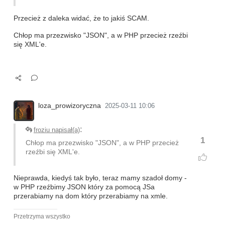
Przecież z daleka widać, że to jakiś SCAM.
Chłop ma przezwisko "JSON", a w PHP przecież rzeźbi
się XML'e.
loza_prowizoryczna
2025-03-11 10:06
:
froziu napisał(a)
1
Chłop ma przezwisko "JSON", a w PHP przecież
rzeźbi się XML'e.
Nieprawda, kiedyś tak było, teraz mamy szadoł domy -
w PHP rzeźbimy JSON który za pomocą JSa
przerabiamy na dom który przerabiamy na xmle.
Przetrzyma wszystko