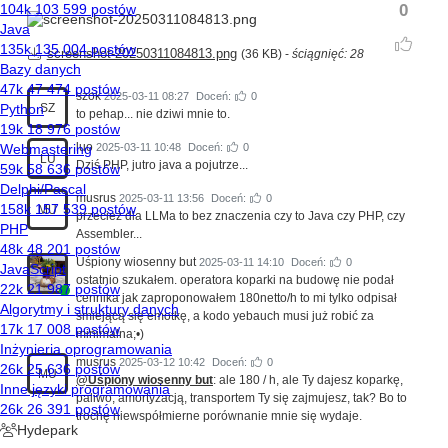
0
screenshot-20250311084813.png
(36 KB) -
ściągnięć: 28
szok
2025-03-11 08:27
Doceń:
0
SZ
to pehap... nie dziwi mnie to.
luo
2025-03-11 10:48
Doceń:
0
LU
Dziś PHP, jutro java a pojutrze...
musrus
2025-03-11 13:56
Doceń:
0
MU
przecież dla LLMa to bez znaczenia czy to Java czy PHP, czy
Assembler...
Uśpiony wiosenny but
2025-03-11 14:10
Doceń:
0
ostatnio szukałem. operatora koparki na budowę nie podał
cennika jak zaproponowałem 180netto/h to mi tylko odpisał
śmiejącą się emotkę, a kodo yebauch musi już robić za
minimalna;•)
musrus
2025-03-12 10:42
Doceń:
0
MU
@Uśpiony wiosenny but
: ale 180 / h, ale Ty dajesz koparkę,
paliwo, amortyzacją, transportem Ty się zajmujesz, tak? Bo to
trochę niewspółmierne porównanie mnie się wydaje.