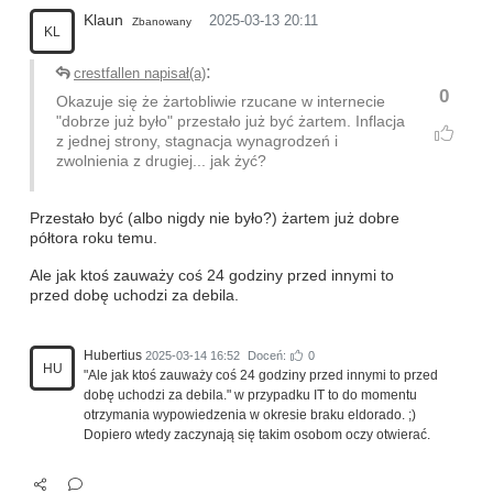
Klaun
2025-03-13 20:11
Zbanowany
KL
:
crestfallen napisał(a)
0
Okazuje się że żartobliwie rzucane w internecie
"dobrze już było" przestało już być żartem. Inflacja
z jednej strony, stagnacja wynagrodzeń i
zwolnienia z drugiej... jak żyć?
Przestało być (albo nigdy nie było?) żartem już dobre
półtora roku temu.
Ale jak ktoś zauważy coś 24 godziny przed innymi to
przed dobę uchodzi za debila.
Hubertius
2025-03-14 16:52
Doceń:
0
HU
"Ale jak ktoś zauważy coś 24 godziny przed innymi to przed
dobę uchodzi za debila." w przypadku IT to do momentu
otrzymania wypowiedzenia w okresie braku eldorado. ;)
Dopiero wtedy zaczynają się takim osobom oczy otwierać.