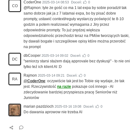
CoderOne
2025-03-14 08:53
Doceń:
0
CO
@Rajmon: tyle że gość co ma 1 lat expa by sobie poradził tak
samo dobrze jak ja z 7 latamai expa, bo by pisać dobre
prompty, ustawić context/reguły wystarczy poświęcić te 8-10
godzin a potem realizować wymagania z Jiry przez
odpowiednie prompty. To już prędzej większa
odpowiedzialnośc przechodzi teraz na PMów tworzących taski,
by dawali bogate i szczegółowe opisy które można przerobić
na prompt
dbCooper
2025-03-14 09:02
Doceń:
0
DC
"seniorzy starsi stażem dają approvale bez dyskusji" - to nie oni
tylko teź ich klient AI :D
Rajmon
2025-03-14 09:21
Doceń:
0
RA
@CoderOne
: oczywiście tak jest bo Tobie się wydaje, że tak
jest. Rzeczywistość
na razie
pokazuje coś innego - AI
zdecydowanie bardziej przyspiesza pracę Seniorów niż
Juniorów
marian pazdzioch
2025-03-16 19:08
Doceń:
0
Do dawania aprowow nie trzeba AI