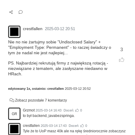
crestfallen
2025-03-12 20:51
Nie no nie żartujmy sobie "Undisclosed Salary" +
"Employment Type: Permanent" - to raczej świadczy o
3
tym że nadal nie jest najlepiej...
PS. Najbardziej rekrutują firmy z największą rotacją -
niezwiązane z tematem, ale zasłyszane niedawno w
HRach.
edytowany 1x, ostatnio:
crestfallen
2025-03-12 20:52
Zobacz pozostałe 7 komentarzy
Grzmot
2025-03-14 16:43
Doceń:
0
GR
to był backend, javabezspringa.
crestfallen
2025-03-14 17:43
Doceń:
0
Tyle że to UoP masz 40k ale na rękę średniorocznie zobaczysz