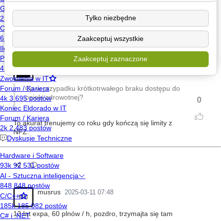
7% [24]
Tylko niezbędne
To skomplikowane
28%
28% [99]
Zaakceptuj wszystkie
Zaakceptuj zaznaczone
crestfallen
2025-03-11 07:02
Co w przypadku krótkotrwałego braku dostępu do
opieki zdrowotnej?
0
To akurat trenujemy co roku gdy kończą się limity z
NFZ.
musrus
2025-03-11 07:48
MU
13 lat expa, 60 plnów / h, pozdro, trzymajta się tam