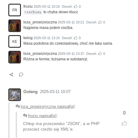
froziu
2025-03-11 10:16
Doceń:
0
FR
to chyba słowo klucz
rzeźbimy
loza_prowizoryczna
2025-03-11 10:21
Doceń:
0
Najpierw masa potem rzeźba.
kelog
2025-03-11 13:15
Doceń:
0
KE
Masa podobna do czekoladowej, choć nie taka sama.
loza_prowizoryczna
2025-03-11 13:37
Doceń:
0
Różna w formie, tożsama w substancji.
Golang
2025-03-11 10:07
:
loza_prowizoryczna napisał(a)
0
:
froziu napisał(a)
Chłop ma przezwisko "JSON", a w PHP
przecież rzeźbi się XML'e.