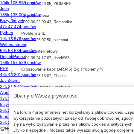
2002-06-20 20:05
,
ZIOMBER
Upgrade Biosa
2002-06-22 09:43
,
Romantiko
Problem z IE
2002-06-25 07:50
,
piechnat
Serwer internetowy
2002-06-24 17:07
,
darek963
Crossowanie kabli (ARJ45) Big Problemy??
2002-06-28 13:07
,
Chodek
Quake III Arena - problem
2002-06-28 15:51
,
piechnat
Dbamy o Waszą prywatność
Strona www.delphi.*****.prv.pl
2002-06-29 19:26
,
Micha?
Na forum
4programmers.net
korzystamy z plików cookies. Częś
wykorzystanie pozostałych zależy od Twojej dobrowolnej zgody,
Chlodzenie procka
się na wykorzystywanie przez nas plików cookies analitycznych o
2002-06-28 20:22
,
Pedros
„Tylko niezbędne”. Możesz także wyrazić swoją zgodę odrębnie 