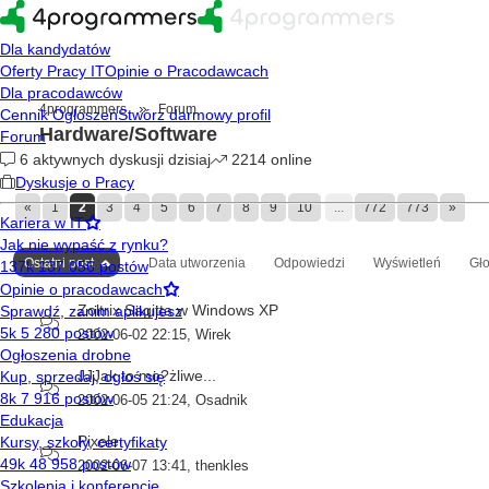
»
4programmers
Forum
Hardware/Software
«
1
2
3
4
5
6
7
8
9
10
...
772
773
»
Ostatni post
Data utworzenia
Odpowiedzi
Wyświetleń
Gł
Zoltrix Sagitta w Windows XP
2002-06-02 22:15
,
Wirek
JJJak to mo?żliwe...
2002-06-05 21:24
,
Osadnik
Pixele
2002-06-07 13:41
,
thenkles