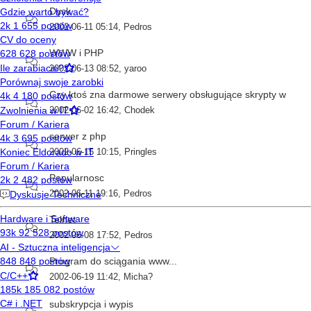
Dysk
2002-06-11 05:14
,
Pedros
WWW i PHP
2002-06-13 08:52
,
yaroo
Czy ktoś zna darmowe serwery obsługujące skrypty w
2002-06-02 16:42
,
Chodek
serwer z php
2002-06-15 10:15
,
Pringles
Popularnosc
2002-06-11 19:16
,
Pedros
Telnet
2002-06-08 17:52
,
Pedros
Program do sciągania www...
2002-06-19 11:42
,
Micha?
subskrypcja i wypis