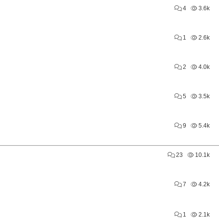
4
3.6k
1
2.6k
2
4.0k
5
3.5k
9
5.4k
23
10.1k
7
4.2k
1
2.1k