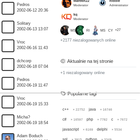
MarekR22
Riddle
Pedros
Moderator
Administrator
2002-06-12 20:36
kq
Moderator
Solitary
2002-06-13 13:07
+27
WS
RI
MS
CY
+2177 niezalogowanych online
Vroc
2002-06-16 11:43
Aktualnie na tej stronie
dchcorp
2002-06-18 07:04
+1 niezalogowany online
Pedros
2002-06-19 11:47
Popularne tagi
Vroc
2002-06-19 15:33
c++
java
× 22752
× 16746
Micha?
c#
php
c
× 16597
× 7782
× 7672
2002-06-19 18:54
javascript
delphi
× 6169
× 5534
Adam Boduch
sql
python
× 3915
× 3349