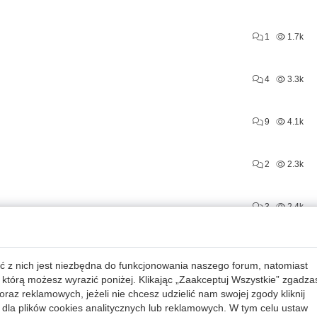
1
1.7k
4
3.3k
9
4.1k
2
2.3k
3
2.4k
2
2.0k
ć z nich jest niezbędna do funkcjonowania naszego forum, natomiast
 którą możesz wyrazić poniżej. Klikając „Zaakceptuj Wszystkie” zgadza
18
6.6k
raz reklamowych, jeżeli nie chcesz udzielić nam swojej zgody kliknij
dla plików cookies analitycznych lub reklamowych. W tym celu ustaw