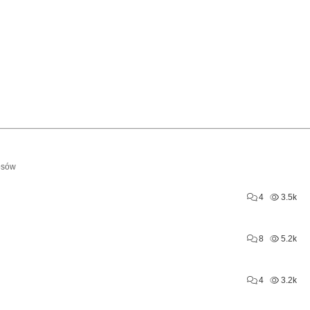
osów
4
3.5k
8
5.2k
4
3.2k