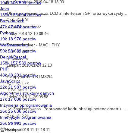
AnyKtokolwiek
2019-04-18 18:00
Obsługa wyświetlacza LCD z interfejsem SPI oraz wykorzystywanie bufora kołowego
4
2.0k
cubestm32
c
stm32
Lacky
2018-12-10 09:46
Ethernet driver - MAC i PHY
0
968
embedded
c
Lampart
2018-11-24 12:10
Flappy bird na STM32f4
1
1.7k
cube
stm32
c
Lacky
2018-11-26 08:58
Poprawność kodu obsługi potencjometru – liczenie średniej
Zaakceptowano
4
2.2k
arduino
avabuy
2018-11-12 18:11