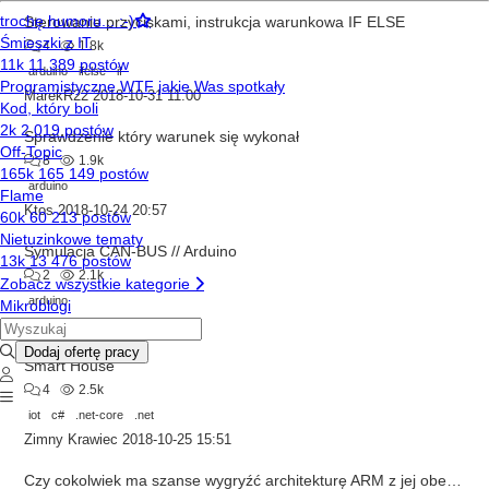
Sterowanie przyciskami, instrukcja warunkowa IF ELSE
4
1.8k
arduino
ifelse
if
MarekR22
2018-10-31 11:00
Sprawdzenie który warunek się wykonał
8
1.9k
arduino
Ktos
2018-10-24 20:57
Symulacja CAN-BUS // Arduino
2
2.1k
arduino
alagner
2018-10-25 22:33
Smart House
4
2.5k
iot
c#
.net-core
.net
Zimny Krawiec
2018-10-25 15:51
Czy cokolwiek ma szanse wygryźć architekturę ARM z jej obecnej pozycji?