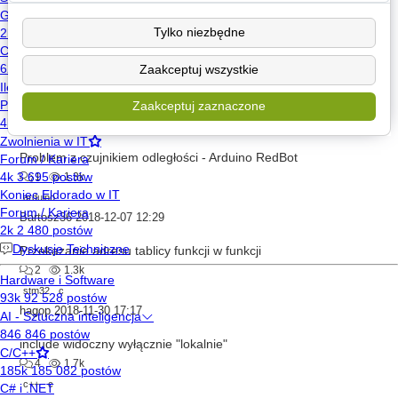
socket
node.js
ethernet
arduino
Wesołek
2018-12-15 06:13
Tylko niezbędne
Problem z kodem Arduino
Zaakceptuj wszystkie
3
1.6k
c++
arduino
Zaakceptuj zaznaczone
MarekR22
2018-12-10 14:01
Problem z czujnikiem odległości - Arduino RedBot
1
1.3k
arduino
Bartosz36
2018-12-07 12:29
Przekazanie adresu tablicy funkcji w funkcji
2
1.3k
stm32
c
hagop
2018-11-30 17:17
include widoczny wyłącznie "lokalnie"
4
1.7k
c++
c