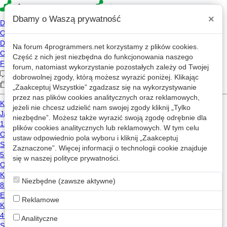
×
Dbamy o Waszą prywatność
Na forum
4programmers.net
korzystamy z plików cookies.
»
4p
Forum
Część z nich jest niezbędna do funkcjonowania naszego
Dział o systemach wbudowanych,
forum, natomiast wykorzystanie pozostałych zależy od Twojej
mikrokontrolerach, IoT, etc.
dobrowolnej zgody, którą możesz wyrazić poniżej. Klikając
„Zaakceptuj Wszystkie” zgadzasz się na wykorzystywanie
przez nas plików cookies analitycznych oraz reklamowych,
jeżeli nie chcesz udzielić nam swojej zgody kliknij „Tylko
«
1
2
...
8
...
15
»
niezbędne”. Możesz także wyrazić swoją zgodę odrębnie dla
plików cookies analitycznych lub reklamowych. W tym celu
Nowy wątek
ustaw odpowiednio pola wyboru i kliknij „Zaakceptuj
Zaznaczone”. Więcej informacji o technologii cookie znajduje
Jak dodać strefę histerezy do bieżącego kodu?
Zaakceptowano
się w naszej
polityce prywatności
.
83
14.9k
arduino
c
Niezbędne (zawsze aktywne)
flowCRANE
2018-12-28 23:06
Reklamowe
Zdalne kontrolowanie modułu sprawdzającego stan akwarium
Analityczne
2
1.4k