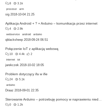
8
3.1k
procesor
arm
sig
2018-10-04 21:25
Aplikacja Android + ? + Arduino – komunikacja przez internet
4
2.9k
webservice
android
arduino
qblacksheep
2018-09-24 06:51
Połączenie IoT z aplikacją webową
10
4.4k
2
internet
iot
jarekczek
2018-10-02 18:05
Problem dotyczący ifa w ifie
24
5.1k
arduino
Draaz
2018-09-01 22:35
Sterowanie Arduino – potrzebuję pomocy w naprawieniu niedziałającego kodu
0
1.2k