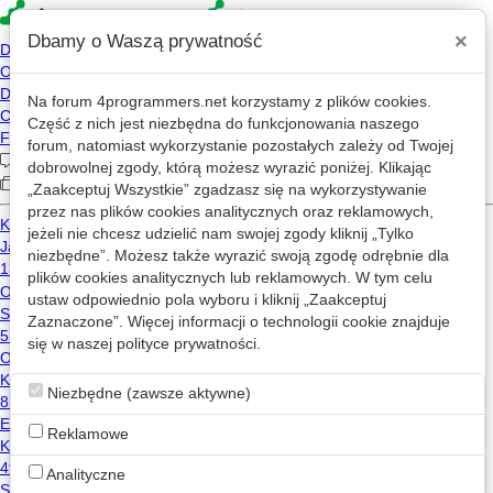
×
Dbamy o Waszą prywatność
Na forum
4programmers.net
korzystamy z plików cookies.
»
4p
Forum
Część z nich jest niezbędna do funkcjonowania naszego
Coyote
forum, natomiast wykorzystanie pozostałych zależy od Twojej
dobrowolnej zgody, którą możesz wyrazić poniżej. Klikając
„Zaakceptuj Wszystkie” zgadzasz się na wykorzystywanie
«
1
2
...
200
...
222
»
przez nas plików cookies analitycznych oraz reklamowych,
jeżeli nie chcesz udzielić nam swojej zgody kliknij „Tylko
niezbędne”. Możesz także wyrazić swoją zgodę odrębnie dla
Github
plików cookies analitycznych lub reklamowych. W tym celu
Liczba przekierowań: 4438
ustaw odpowiednio pola wyboru i kliknij „Zaakceptuj
Zaznaczone”. Więcej informacji o technologii cookie znajduje
Test
się w naszej
polityce prywatności
.
0
0
wątków
postów
Java
C++
C#
Niezbędne (zawsze aktywne)
Nowy wątek
Reklamowe
CVS juz dziala!
Analityczne
2
1.3k