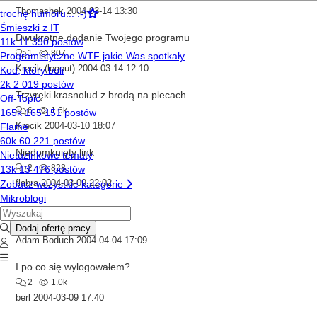
Thomashek
2004-03-14 13:30
Dwukrotne dodanie Twojego programu
1
807
Krecik (logout)
2004-03-14 12:10
Trzyręki krasnolud z brodą na plecach
6
1.6k
Krecik
2004-03-10 18:07
Niedomknięty link
2
828
flabra
2004-03-09 22:02
Dlaczego tak wolno?
3
1.5k
Adam Boduch
2004-04-04 17:09
I po co się wylogowałem?
2
1.0k
berl
2004-03-09 17:40