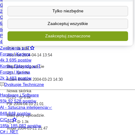
Embraced
2004-04-07 15:19
Tylko niezbędne
Problem z avatarem
Zaakceptuj wszystkie
2
978
Sasik
2004-03-28 21:20
Zaakceptuj zaznaczone
Włamania :(((((((((
4
1.8k
Red Hot
2004-04-14 13:54
Błąd przy logout-cie
1
1.2k
Adam Boduch
2004-03-23 14:30
Nowa skórka
25
6.8k
Pik
2004-04-10 21:01
Blad przy uploadzie.
4
1.3k
Vogel
2004-03-21 21:47