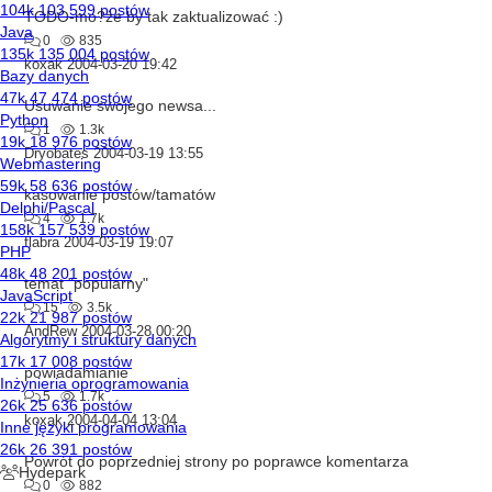
TODO-mo?że by tak zaktualizować :)
0
835
koxak
2004-03-20 19:42
Usuwanie swojego newsa...
1
1.3k
Dryobates
2004-03-19 13:55
kasowanie postów/tamatów
4
1.7k
flabra
2004-03-19 19:07
temat "popularny"
15
3.5k
AndRew
2004-03-28 00:20
powiadamianie
5
1.7k
koxak
2004-04-04 13:04
Powrót do poprzedniej strony po poprawce komentarza
0
882