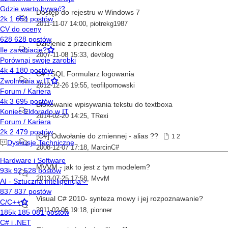
Dostęp do rejestru w Windows 7
2011-11-07 14:00
,
piotrekg1987
Dzielenie z przecinkiem
2007-11-08 15:33
,
devblog
C# i SQL Formularz logowania
2012-12-26 19:55
,
teofilpornowski
Blokowanie wpisywania tekstu do textboxa
2014-02-20 14:25
,
TRexi
[C#] Odwołanie do zmiennej - alias ??
1
2
2008-12-07 17:18
,
MarcinC#
MVVM - jak to jest z tym modelem?
2013-07-25 17:58
,
MvvM
Visual C# 2010- synteza mowy i jej rozpoznawanie?
2011-02-06 19:18
,
pionner