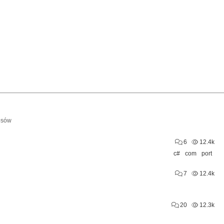
osów
6
12.4k
c#
com
port
7
12.4k
20
12.3k