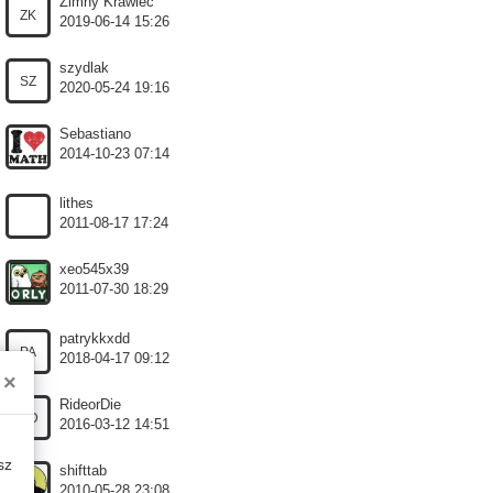
Zimny Krawiec
ZK
2019-06-14 15:26
szydlak
SZ
2020-05-24 19:16
Sebastiano
2014-10-23 07:14
lithes
2011-08-17 17:24
xeo545x39
2011-07-30 18:29
patrykkxdd
PA
2018-04-17 09:12
×
RideorDie
RD
2016-03-12 14:51
sz
shifttab
2010-05-28 23:08