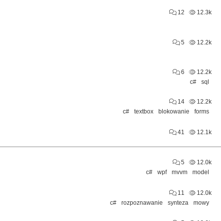
12
12.3k
5
12.2k
6
12.2k
c#
sql
14
12.2k
c#
textbox
blokowanie
forms
41
12.1k
5
12.0k
c#
wpf
mvvm
model
11
12.0k
c#
rozpoznawanie
synteza
mowy