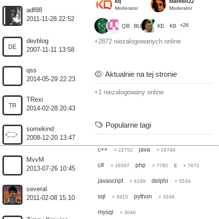
kq
MarekR22
Moderator
Moderator
adf88
2011-11-28 22:52
+26
QB
BU
KE
K8
devblog
+2872 niezalogowanych online
DE
2007-11-11 13:58
qss
Aktualnie na tej stronie
2014-05-29 22:23
+1 niezalogowany online
TRexi
TR
2014-02-28 20:43
Popularne tagi
somekind
2008-12-20 13:47
c++
java
× 22752
× 16746
MvvM
c#
php
c
× 16597
× 7782
× 7672
2013-07-26 10:45
javascript
delphi
× 6169
× 5534
several
sql
python
× 3915
× 3349
2011-02-08 15:10
mysql
× 3046