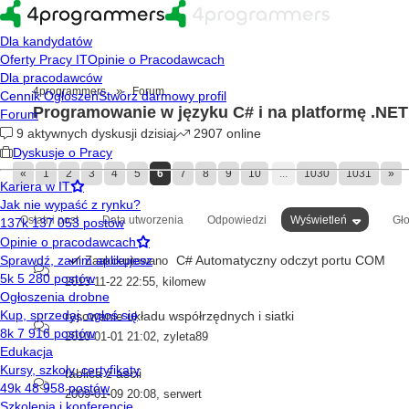
»
4programmers
Forum
Programowanie w języku C# i na platformę .NET
«
1
2
3
4
5
6
7
8
9
10
...
1030
1031
»
Ostatni post
Data utworzenia
Odpowiedzi
Wyświetleń
Gł
C# Automatyczny odczyt portu COM
Zaakceptowano
2013-11-22 22:55
,
kilomew
rysowanie układu współrzędnych i siatki
2010-01-01 21:02
,
zyleta89
tablica z ascii
2009-01-09 20:08
,
serwert