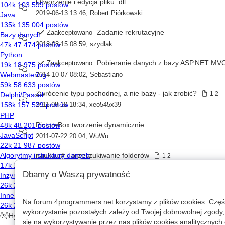
Otworzenie i edycja pliku .dll
2019-06-13 13:46
,
Robert Piórkowski
Zadanie rekrutacyjne
Zaakceptowano
2018-08-15 08:59
,
szydlak
Pobieranie danych z bazy ASP.NET MVC
Zaakceptowano
2014-10-07 08:02
,
Sebastiano
Zwrócenie typu pochodnej, a nie bazy - jak zrobić?
1
2
2011-08-10 18:34
,
xeo545x39
PictureBox tworzenie dynamicznie
2011-07-22 20:04
,
WuWu
nauka c# - przeszukiwanie folderów
1
2
2018-04-11 07:09
,
Skromny Karp
Dbamy o Waszą prywatność
Błąd 10013 podczas startowania hosta
Zaakceptowano
2016-03-08 22:11
,
RideorDie
Na forum
4programmers.net
korzystamy z plików cookies. Częś
wykorzystanie pozostałych zależy od Twojej dobrowolnej zgody,
[c#] odwołanie się do dynamicznych kontrolek
się na wykorzystywanie przez nas plików cookies analitycznych o