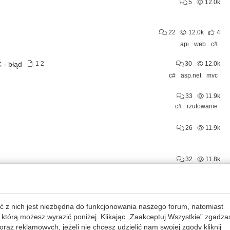
5
12.0k
22
12.0k
4
api
web
c#
 - błąd
1
2
30
12.0k
c#
asp.net
mvc
33
11.9k
c#
rzutowanie
26
11.9k
32
11.8k
2
11.7k
c#
wcf
ć z nich jest niezbędna do funkcjonowania naszego forum, natomiast
 którą możesz wyrazić poniżej. Klikając „Zaakceptuj Wszystkie” zgadza
29
11.7k
raz reklamowych, jeżeli nie chcesz udzielić nam swojej zgody kliknij