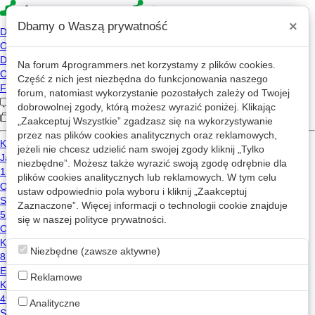
×
Dbamy o Waszą prywatność
Na forum
4programmers.net
korzystamy z plików cookies.
KaBeS
Część z nich jest niezbędna do funkcjonowania naszego
forum, natomiast wykorzystanie pozostałych zależy od Twojej
KB
wczoraj, 21:37
dobrowolnej zgody, którą możesz wyrazić poniżej. Klikając
2019-02-12 21:26
„Zaakceptuj Wszystkie” zgadzasz się na wykorzystywanie
przez nas plików cookies analitycznych oraz reklamowych,
14,610 wizyt
jeżeli nie chcesz udzielić nam swojej zgody kliknij „Tylko
niezbędne”. Możesz także wyrazić swoją zgodę odrębnie dla
plików cookies analitycznych lub reklamowych. W tym celu
Wiadomość
ustaw odpowiednio pola wyboru i kliknij „Zaakceptuj
Zaznaczone”. Więcej informacji o technologii cookie znajduje
się w naszej
Wpisy KaBeS na mikroblogu
polityce prywatności
.
Niezbędne (zawsze aktywne)
Użytkownik nie opublikował żadnego wpisu na mikroblogu.
Reklamowe
Analityczne