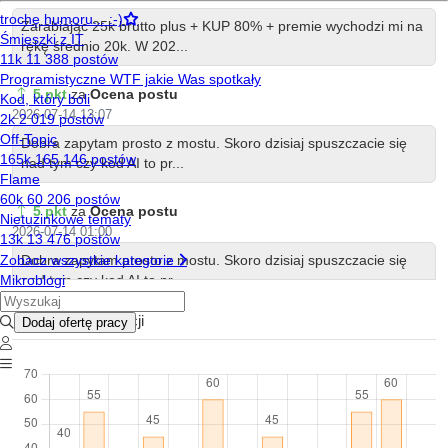
Zarabiając 25k brutto plus + KUP 80% + premie wychodzi mi na
rękę średnio 20k. W 202...
5 pkt
za
Ocena postu
2026-07-14 13:07
Dobra zapytam prosto z mostu. Skoro dzisiaj spuszczacie się
nad tym czy kod AI to pr...
5 pkt
za
Ocena postu
2026-07-14 01:00
Dobra zapytam prosto z mostu. Skoro dzisiaj spuszczacie się
nad tym czy kod AI to pr...
Historia reputacji
5 pkt
za
Ocena postu
2026-07-13 12:50
Dobra zapytam prosto z mostu. Skoro dzisiaj spuszczacie się
nad tym czy kod AI to pr...
5 pkt
za
Ocena postu