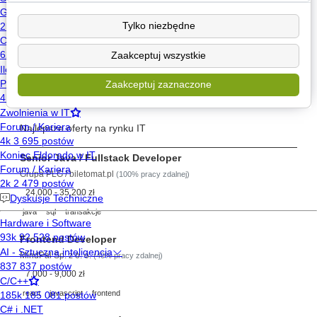
Poznaj
Tylko niezbędne
Wyślij wiadomość
Zaakceptuj wszystkie
Znajdź posty użytkownika
Zaakceptuj zaznaczone
Szukaj pracy
Najlepsze oferty na rynku IT
Senior Java / Fullstack Developer
Grupa PLG / biletomat.pl
(100% pracy zdalnej)
24,000 - 35,200 zł
java
sql
transakcje
Frontend Developer
MindPal Sp. z o. o.
(40% pracy zdalnej)
7,000 - 9,000 zł
react
javascript
frontend