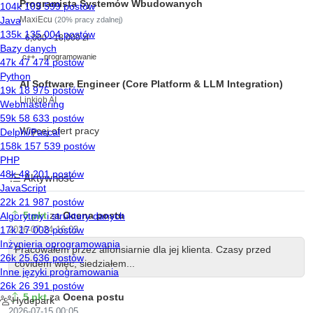
Programista Systemów Wbudowanych
MaxiEcu
(20% pracy zdalnej)
6,000 - 18,000 zł
c++
programowanie
AI Software Engineer (Core Platform & LLM Integration)
Linkjob AI
Więcej ofert pracy
Aktywność
5 pkt
za
Ocena postu
2026-07-24 16:03
Pracowałem przez alfonsiarnie dla jej klienta. Czasy przed
covidem więc, siedziałem...
5 pkt
za
Ocena postu
2026-07-15 00:05