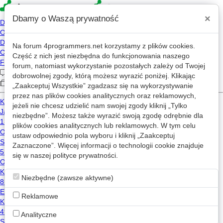
×
Dbamy o Waszą prywatność
Na forum
4programmers.net
korzystamy z plików cookies.
Jasnowidz
Część z nich jest niezbędna do funkcjonowania naszego
forum, natomiast wykorzystanie pozostałych zależy od Twojej
JA
wczoraj, 19:31
dobrowolnej zgody, którą możesz wyrazić poniżej. Klikając
2017-08-25 18:22
„Zaakceptuj Wszystkie” zgadzasz się na wykorzystywanie
przez nas plików cookies analitycznych oraz reklamowych,
3,491 wizyt
jeżeli nie chcesz udzielić nam swojej zgody kliknij „Tylko
niezbędne”. Możesz także wyrazić swoją zgodę odrębnie dla
plików cookies analitycznych lub reklamowych. W tym celu
Wiadomość
ustaw odpowiednio pola wyboru i kliknij „Zaakceptuj
Zaznaczone”. Więcej informacji o technologii cookie znajduje
się w naszej
Wpisy Jasnowidz na mikroblogu
polityce prywatności
.
Niezbędne (zawsze aktywne)
Użytkownik nie opublikował żadnego wpisu na mikroblogu.
Reklamowe
Analityczne