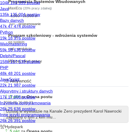
Programista Systemów Wbudowanych
MaxiEcu
(20% pracy zdalnej)
6,000 - 18,000 zł
c++
programowanie
Program szkoleniowy - wdrożenia systemów
eq system
sql
produkcja
Więcej ofert pracy
Aktywność
5 pkt
za
Ocena postu
2026-06-26 09:23
Dzisiaj w wywiadzie na Kanale Zero prezydent Karol Nawrocki
zapytany o tym z kim mu...
5 pkt
za
Ocena postu