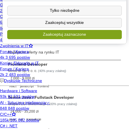
Poznaj
Tylko niezbędne
Wyślij wiadomość
Zaakceptuj wszystkie
Znajdź posty użytkownika
Zaakceptuj zaznaczone
Szukaj pracy
Najlepsze oferty na rynku IT
Frontend Developer
MindPal Sp. z o. o.
(40% pracy zdalnej)
7,000 - 9,000 zł
react
javascript
frontend
Senior Java / Fullstack Developer
Grupa PLG / biletomat.pl
(100% pracy zdalnej)
24,000 - 35,200 zł
java
sql
transakcje