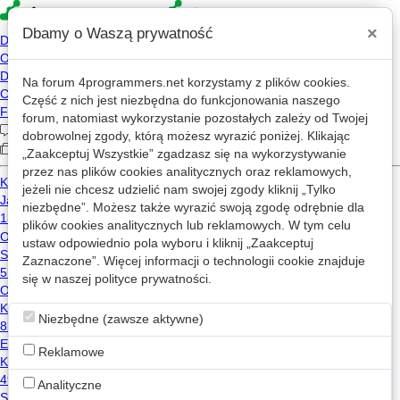
×
Dbamy o Waszą prywatność
Na forum
4programmers.net
korzystamy z plików cookies.
viader
Część z nich jest niezbędna do funkcjonowania naszego
forum, natomiast wykorzystanie pozostałych zależy od Twojej
2026-05-04 19:11
dobrowolnej zgody, którą możesz wyrazić poniżej. Klikając
2013-01-15 14:01
„Zaakceptuj Wszystkie” zgadzasz się na wykorzystywanie
przez nas plików cookies analitycznych oraz reklamowych,
6,104 wizyt
jeżeli nie chcesz udzielić nam swojej zgody kliknij „Tylko
niezbędne”. Możesz także wyrazić swoją zgodę odrębnie dla
plików cookies analitycznych lub reklamowych. W tym celu
Wiadomość
ustaw odpowiednio pola wyboru i kliknij „Zaakceptuj
Zaznaczone”. Więcej informacji o technologii cookie znajduje
się w naszej
Wpisy viader na mikroblogu
polityce prywatności
.
Niezbędne (zawsze aktywne)
viader
Reklamowe
2025-04-07 07:22
1472 wyświetlenia
Analityczne
Zobaczyłem dzisiaj POC dla EU OS: