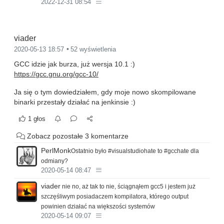
2022-12-31 08:54
viader
2020-05-13 18:57
52 wyświetlenia
GCC idzie jak burza, już wersja 10.1 :)
https://gcc.gnu.org/gcc-10/
Ja się o tym dowiedziałem, gdy moje nowo skompilowane
binarki przestały działać na jenkinsie :)
1 głos
Zobacz pozostałe 3 komentarze
PerlMonk
Ostatnio było #visualstudiohate to #gcchate dla
odmiany?
2020-05-14 08:47
viader
nie no, aż tak to nie, ściągnąłem gcc5 i jestem już
szczęśliwym posiadaczem kompilatora, którego output
powinien działać na większości systemów
2020-05-14 09:07