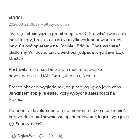
viader
2020-03-22 09:37
58 wyświetleń
Tworzę hobbistycznie grę strategiczną 2D, a właściwie silnik
logiki tej gry, bo za to co widzi użytkownik odpowiada ktoś
inny. Całość opieramy na Kotlinie, JVM'ie. Chcę wspierać
platformy Windows, Linux, Android (odpada więc Java EE),
MacOS.
Postawiłem dla nas Dockerem małe środowisko
developerskie: LDAP, Gerrit, Jenkins, Nexus.
Proces obecnie wygląda tak, że piszę logikę co jakiś czas
Jenkinsem robię release, który wypycha zależności na
Nexusa.
Dotarłem z developmentem do momentu gdzie muszę mieć
bardzo dużo badziewnie zaimplementowanej logiki, typu jakiś
potwór zadaje dodatkowe obrażenia jakiemuś szczególnemu
Zobacz całość
typowi potworów, specjalne zasady rzutów obrażeń itd... Jest
to dynamiczne dosyć i zależy od aktualnego contentu, tak
5 głosów