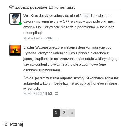
naprawdę nie chciałbym pisać tego prosto w silniku bo będę
Zobacz pozostałe 10 komentarzy
blokował dodawanie nowych potworów. Najchętniej to
chciałbym by silnik nawet nie wiedział ile jest tych potworów
WeiXiao
Język skryptowy do gierek?
I tak się tego
LUA
jak się nazywają konkretnie itp. W takim wypadku wpadłem na
używa - np. engine gry w C++, a skrypty typu potworki, npc,
pomysł by dodać jakiś język skryptowy dla silnika.
czary w lua. Oczywiście możesz je podmieniać w locie bez
Popatrzyłem, poszukałem padło na Pythona. Research w
rekompilacji
Google bardzo duża ilość przestarzałych portów na Javę,
2020-03-23 16:06
przez chwilę ucieszyłem się na Jythona, ale oczywiście na
viader
Wczoraj wieczorem skończyłem konfigurację pod
Androidzie nie zadziała. Kontynuuje research, wychodzi na to,
Pythona. Zrezygnowałem póki co z pisania extractora z
że muszę sobie skompilować cpythona na platformy, które mi
jsona, skupiłem się na stworzeniu submodułu w którym będę
się podobają i przez JNI zintegrować. Dodatkowo muszę
trzymał content gry w tym i blbioteki platformowe (one
pokazać ścieżkę gdzie będą podstawowe pliki Pythona.
osobnym submodułem).
Skompilowałem Pythona, szukam obsługi w wtyczce
Śmiga, jestem w stanie odpalać skrypty. Stworzyłem sobie też
gradle'owej java do JNI (typu generowanie headerów). Nie
submoduł w którym będę trzymał skrypty pythone'owe i dane
ma czegoś takiego, ogólnie zwykła wtyczka gradle'owa od
w jsonach.
javy nawet nie ogarnia podpięcia projektu z cmake'm (na
2020-03-23 18:53
Androidzie to już standard). Dobrze, tworzę sobie ten projekt
osobno, generuje header ręcznie kompiluje. Podpinam
skompilowana biblioteke pod mój moduł core'owy i wszystko
1
2
»
lokalnie działa. Szukam czy jest standardowy mechanizm do
spakowania natywnej biblioteki do jara. Nie ma takiego
Poznaj
mechanizmu, patrzę jak to robią inni, ręcznie wypakowywanie