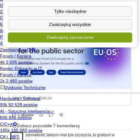
https://eu-os.gitlab.io/
Tylko niezbędne
Uważacie, że Fedora to dobry wybór ;)?
Zaakceptuj wszystkie
Zaakceptuj zaznaczone
https://eu-os.gitlab.io/
5 głosów
Zobacz pozostałe 7 komentarzy
somekind
Jakbym miał tyle szczęścia, to grałbym w