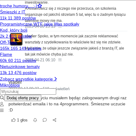
inwestowanie.
A Aniserowicz się z niczego nie przerzuca, on szkolenia
organizuje od jakichś strzelam 5 lat, więc tu o żadnym tysiącu
talentów mowy nie ma.
2023-04-20 23:13
viader
Spoko, w tym momencie jak zacznie reklamować
warsztaty z szydełkowania to właściwie też się nie zdziwie.
Myślałem, że udaje jeszcze związanie jakieś z branżą IT, ale
tak jak mówicie chyba już nie.
2023-04-21 06:10
viader
2023-02-17 09:37
510 wyświetleń
Pierwszy raz w życiu musiałem będąc zalogowanym drugi raz
potwierdzać emaila i to na 4programmers. Śmieszne uczucie
:D
1 głos