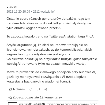
viader
2022-12-20 20:09
2512 wyświetleń
Ostatnio sporo różnych generatorów obrazków. Idąc tym
trendem Artstation wrzuciło zakładkę gdzie były dostępne
tylko obrazki wygenerowane przez AI.
To zapoczątkowało trend na Twitterze/Artstation tagu #noAI.
Artyści argumentują, że sieci neuronowe trenują się na
licencjonowanych obrazkach, gdzie komercjalizacja takich
zagrań bez zgody artystów nie jest etyczna.
Co ciekawe pokazują na przykładzie muzyki, gdzie faktycznie
istnieją AI trenowane tylko na bazach muzyki otwartej.
Może to prowadzić do ciekawego podejścia przy budowie AI,
gdzie by monetyzować rozwiązania z AI trzeba będzie
korzystać z baz danych o wiadomej licencji.
6 głosów
Zobacz pozostałe 12 komentarzy
wartek01
@Seken
: mylisz proces tworzenia obrazów przez