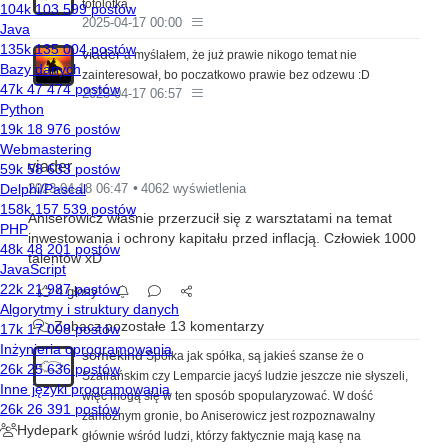
totolotka.
2025-04-17 00:00
viader
a myślałem, że już prawie nikogo temat nie
zainteresował, bo poczatkowo prawie bez odzewu :D
2025-04-17 06:57
viader
2023-04-18 06:47
4062 wyświetlenia
Aniserowicz właśnie przerzucił się z warsztatami na temat
inwestowania i ochrony kapitału przed inflacją. Człowiek 1000
talentów xD
4 głosy
Zobacz pozostałe 13 komentarzy
somekind
Spółka jak spółka, są jakieś szanse że o
Szafrańskim czy Lemparcie jacyś ludzie jeszcze nie słyszeli,
więc mogą się w ten sposób spopularyzować. W dość
zamożnym gronie, bo Aniserowicz jest rozpoznawalny
głównie wśród ludzi, którzy faktycznie mają kasę na