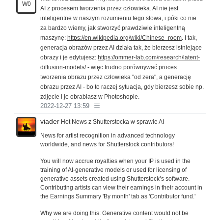
W0
AI z procesem tworzenia przez człowieka. AI nie jest
inteligentne w naszym rozumieniu tego słowa, i póki co nie
za bardzo wiemy, jak stworzyć prawdziwie inteligentną
maszynę:
https://en.wikipedia.org/wiki/Chinese_room
. I tak,
generacja obrazów przez AI działa tak, że bierzesz istniejące
obrazy i je edytujesz:
https://ommer-lab.com/research/latent-
diffusion-models/
- więc trudno porównywać proces
tworzenia obrazu przez człowieka "od zera", a generację
obrazu przez AI - bo to raczej sytuacja, gdy bierzesz sobie np.
zdjęcie i je obrabiasz w Photoshopie.
2022-12-27 13:59
viader
Hot News z Shutterstocka w sprawie AI
News for artist recognition in advanced technology
worldwide, and news for Shutterstock contributors!
You will now accrue royalties when your IP is used in the
training of AI-generative models or used for licensing of
generative assets created using Shutterstock’s software.
Contributing artists can view their earnings in their account in
the Earnings Summary 'By month' tab as 'Contributor fund.'
Why we are doing this: Generative content would not be