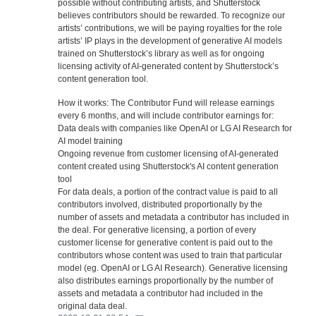
possible without contributing artists, and Shutterstock
believes contributors should be rewarded. To recognize our
artists’ contributions, we will be paying royalties for the role
artists’ IP plays in the development of generative AI models
trained on Shutterstock’s library as well as for ongoing
licensing activity of AI-generated content by Shutterstock’s
content generation tool.
How it works: The Contributor Fund will release earnings
every 6 months, and will include contributor earnings for:
Data deals with companies like OpenAI or LG AI Research for
AI model training
Ongoing revenue from customer licensing of AI-generated
content created using Shutterstock's AI content generation
tool
For data deals, a portion of the contract value is paid to all
contributors involved, distributed proportionally by the
number of assets and metadata a contributor has included in
the deal. For generative licensing, a portion of every
customer license for generative content is paid out to the
contributors whose content was used to train that particular
model (eg. OpenAI or LG AI Research). Generative licensing
also distributes earnings proportionally by the number of
assets and metadata a contributor had included in the
original data deal.