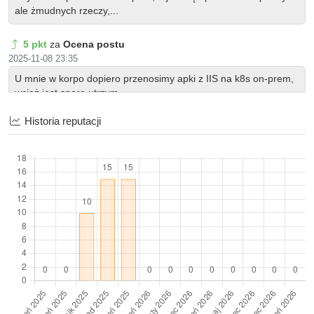
ale żmudnych rzeczy,...
5 pkt
za
Ocena postu
2025-11-08 23:35
U mnie w korpo dopiero przenosimy apki z IIS na k8s on-prem,
wciąż jest sporo utrzym...
Historia reputacji
5 pkt
za
Ocena postu
2025-11-07 19:14
Od kilku lat używam na serwerze domowym, którym nie bardzo
chce mi się zajmować, a k...
5 pkt
za
Ocena postu
2025-11-05 12:45
Od kilku lat używam na serwerze domowym, którym nie bardzo
chce mi się zajmować, a k...
5 pkt
za
Ocena postu
2025-10-28 10:00