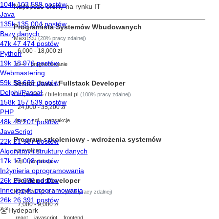
Najlepsze oferty na rynku IT
Programista Systemów Wbudowanych
MaxiEcu
(20% pracy zdalnej)
6,000 - 18,000 zł
c++
programowanie
Senior Java / Fullstack Developer
Grupa PLG / biletomat.pl
(100% pracy zdalnej)
24,000 - 35,200 zł
java
sql
transakcje
Program szkoleniowy - wdrożenia systemów
eq system
sql
produkcja
Frontend Developer
MindPal Sp. z o. o.
(40% pracy zdalnej)
7,000 - 9,000 zł
react
javascript
frontend