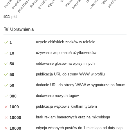
Mam nadzieję, że niedługo wejdzie ten space mining i ludzie się
w końcu przestaną ja...
511
pkt
5 pkt
za
Ocena postu
Uprawnienia
2025-10-03 16:24
SMART wygląda OK. Z tego co widzę to ten dysk jest w
użycie chińskich znaków w tekście
1
technologii SMR: https://storag...
używanie wspomnień użytkowników
10
5 pkt
za
Ocena postu
oddawanie głosów na wpisy innych
50
2025-08-04 11:38
Dziękuję, że zmniejszyłeś mi konkurencję na rynku pracy.
publikacja URL do strony WWW w profilu
50
dodanie URL do strony WWW w sygnaturze na forum
50
5 pkt
za
Ocena postu
2025-07-26 18:34
dodawanie nowych tagów
300
Lubię, u mnie w korpo są wyjścia opłacane w całości przez firmę
ale rzadziej niż co...
publikacja wątków z krótkim tytułem
1000
brak reklam banerowych oraz na mikroblogu
10000
edycja własnych postów do 1 miesiąca od daty napisania
10000