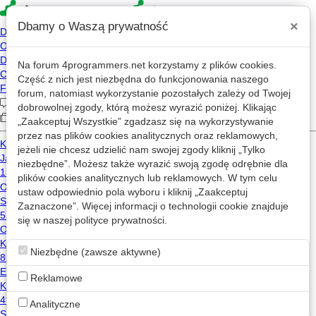
×
Dbamy o Waszą prywatność
Na forum
4programmers.net
korzystamy z plików cookies.
snowflake2137
Część z nich jest niezbędna do funkcjonowania naszego
forum, natomiast wykorzystanie pozostałych zależy od Twojej
wczoraj, 01:10
dobrowolnej zgody, którą możesz wyrazić poniżej. Klikając
2022-11-08 18:35
„Zaakceptuj Wszystkie” zgadzasz się na wykorzystywanie
przez nas plików cookies analitycznych oraz reklamowych,
6,078 wizyt
jeżeli nie chcesz udzielić nam swojej zgody kliknij „Tylko
niezbędne”. Możesz także wyrazić swoją zgodę odrębnie dla
plików cookies analitycznych lub reklamowych. W tym celu
Wiadomość
ustaw odpowiednio pola wyboru i kliknij „Zaakceptuj
Zaznaczone”. Więcej informacji o technologii cookie znajduje
się w naszej
Wpisy snowflake2137 na mikroblogu
polityce prywatności
.
Niezbędne (zawsze aktywne)
snowflake2137
Reklamowe
2022-11-11 14:54
2425 wyświetleń
Analityczne
Nowy AMD EPYC będzie obsługiwał 6 TB RAMu per socket.