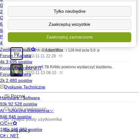
@jarekr000000
będzie mógł przeportować kolejne aplikacje
na airomem.
Tylko niezbędne
Zaakceptuj wszystkie
3 głosy
Zaakceptuj zaznaczone
Zobacz pozostałe 4 komentarze
ehhhhh
@AdamWox
: i 128 linii pcie 5.0 :p
EH
2022-11-11 22:29
Azarien
6 TB RAMu powinno wystarczyć każdemu.
2022-11-13 08:10
Poznaj
Wyślij wiadomość
Znajdź posty użytkownika
Szukaj pracy