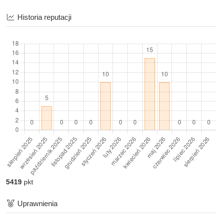
Historia reputacji
5 pkt
za
Ocena postu
2026-04-26 22:06
pradoslaw napisał(a): Jak wymyślicie coś ciekawego, to mogę
dać $ na start. Tylko ja...
5 pkt
za
Ocena postu
2026-01-21 23:54
Skoro jesteś javowcem to zbuduj sobie pipeline, który Ci
zbuduje apkę mavenem albo g...
5 pkt
za
Ocena postu
2026-01-21 11:18
Skoro jesteś javowcem to zbuduj sobie pipeline, który Ci
zbuduje apkę mavenem albo g...
5419
pkt
5 pkt
za
Ocena postu
Uprawnienia
2025-09-15 17:04
Teraz wszyscy z 4p pójdą do Luxoftu, a tu zonk i nagle projekty