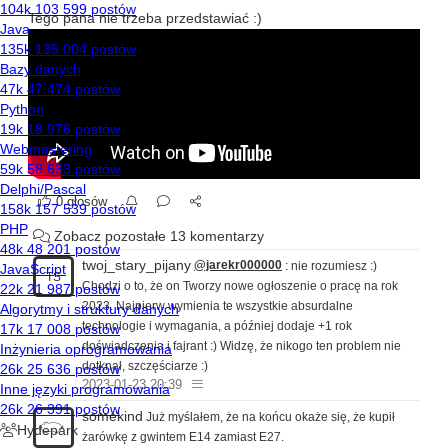
Tego pana nie trzeba przedstawiać :)
0 głosów
Zobacz pozostałe 13 komentarzy
twoj_stary_pijany
@jarekr000000
: nie rozumiesz :)
TS
Chodzi o to, że on Tworzy nowe ogłoszenie o pracę na rok
2023. Najpierw wymienia te wszystkie absurdalne
technologie i wymagania, a później dodaje +1 rok
doświadczenia i fajrant :) Widzę, że nikogo ten problem nie
dotknął, szczęściarze :)
2023-01-23 20:39
somekind
Już myślałem, że na końcu okaże się, że kupił
żarówkę z gwintem E14 zamiast E27.