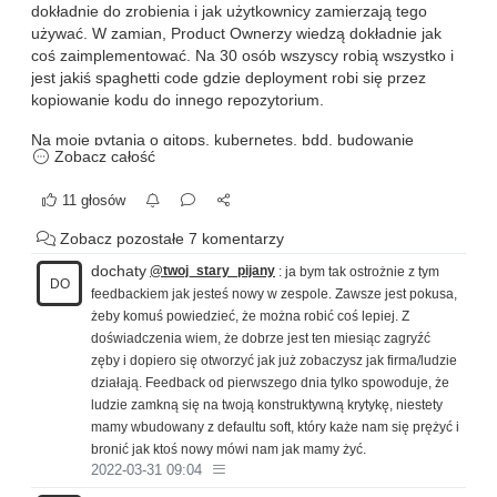
dokładnie do zrobienia i jak użytkownicy zamierzają tego
używać. W zamian, Product Ownerzy wiedzą dokładnie jak
coś zaimplementować. Na 30 osób wszyscy robią wszystko i
jest jakiś spaghetti code gdzie deployment robi się przez
kopiowanie kodu do innego repozytorium.
Na moje pytania o gitops, kubernetes, bdd, budowanie
Zobacz całość
artefaktów, słowniczki pojęć oraz dokumentację słyszę od
wszystkich, łącznie z headem, że mam porozmawiać z X, on
11 głosów
wie jak to jest zrobione. Ja wiem jak oni to robią bo
przeczytałem już ich kod, nie rozumiem tylko jakie powody ich
Zobacz pozostałe 7 komentarzy
blokują przed migracją do czegoś nowego?
dochaty
@twoj_stary_pijany
: ja bym tak ostrożnie z tym
DO
Na rozmowie rekrutacyjnej? Mamy scruma, przestrzegamy
feedbackiem jak jesteś nowy w zespole. Zawsze jest pokusa,
ceremonii, mamy product ownerów i chcemy wdrażać nowe
żeby komuś powiedzieć, że można robić coś lepiej. Z
technologie.
doświadczenia wiem, że dobrze jest ten miesiąc zagryźć
zęby i dopiero się otworzyć jak już zobaczysz jak firma/ludzie
Następne miesiące będę znowu spędzał na powolnej
działają. Feedback od pierwszego dnia tylko spowoduje, że
ewangelizacji, o ile nie nadepnę komuś na odcisk i mnie nie
ludzie zamkną się na twoją konstruktywną krytykę, niestety
zwolnią lub sam się nie zwolnię.
mamy wbudowany z defaultu soft, który każe nam się prężyć i
bronić jak ktoś nowy mówi nam jak mamy żyć.
2022-03-31 09:04