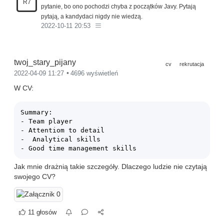
R7
pytanie, bo ono pochodzi chyba z początków Javy. Pytają
pytają, a kandydaci nigdy nie wiedzą.
2022-10-11 20:53
twoj_stary_pijany
cv
rekrutacja
2022-04-09 11:27
4696 wyświetleń
W CV:
Summary:

- Team player

- Attentiom to detail

-  Analytical skills

Jak mnie drażnią takie szczegóły. Dlaczego ludzie nie czytają
swojego CV?
11 głosów