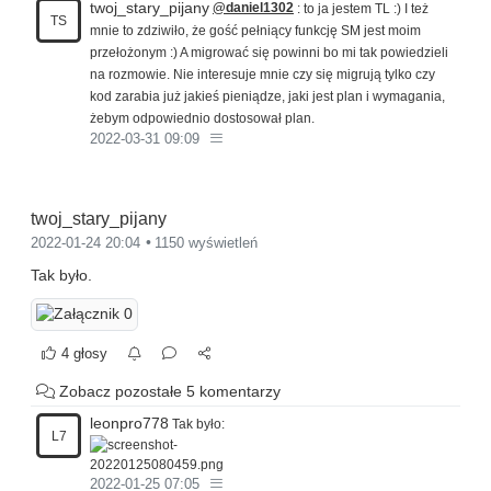
twoj_stary_pijany
@daniel1302
: to ja jestem TL :) I też
TS
mnie to zdziwiło, że gość pełniący funkcję SM jest moim
przełożonym :) A migrować się powinni bo mi tak powiedzieli
na rozmowie. Nie interesuje mnie czy się migrują tylko czy
kod zarabia już jakieś pieniądze, jaki jest plan i wymagania,
żebym odpowiednio dostosował plan.
2022-03-31 09:09
twoj_stary_pijany
2022-01-24 20:04
1150 wyświetleń
Tak było.
4 głosy
Zobacz pozostałe 5 komentarzy
leonpro778
Tak było:
L7
2022-01-25 07:05