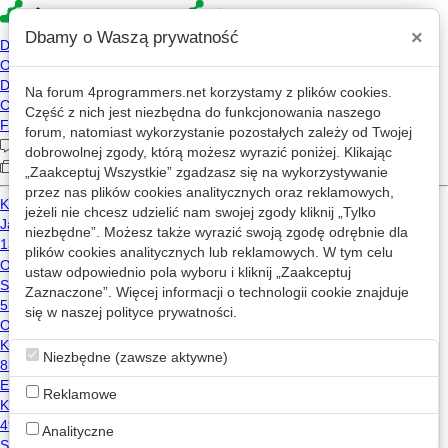
×
Dbamy o Waszą prywatność
Na forum
4programmers.net
korzystamy z plików cookies.
twoj_stary_pijany
Część z nich jest niezbędna do funkcjonowania naszego
forum, natomiast wykorzystanie pozostałych zależy od Twojej
TS
dziś, 09:57
dobrowolnej zgody, którą możesz wyrazić poniżej. Klikając
2019-08-06 17:22
„Zaakceptuj Wszystkie” zgadzasz się na wykorzystywanie
przez nas plików cookies analitycznych oraz reklamowych,
29,137 wizyt
jeżeli nie chcesz udzielić nam swojej zgody kliknij „Tylko
niezbędne”. Możesz także wyrazić swoją zgodę odrębnie dla
plików cookies analitycznych lub reklamowych. W tym celu
Wiadomość
ustaw odpowiednio pola wyboru i kliknij „Zaakceptuj
Zaznaczone”. Więcej informacji o technologii cookie znajduje
się w naszej
Wpisy twoj_stary_pijany na mikroblogu
polityce prywatności
.
Niezbędne (zawsze aktywne)
twoj_stary_pijany
chatgpt
ai
Reklamowe
2023-12-31 12:43
2215 wyświetleń
Analityczne
Przychodzi ChatGPT na rozmowę o pracę.