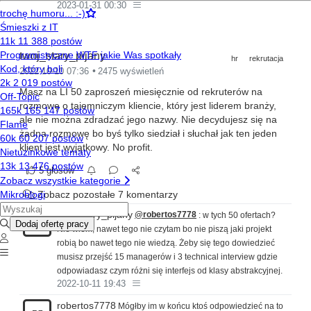
2023-01-31 00:30
twoj_stary_pijany
hr
rekrutacja
2022-10-10 07:36
2475 wyświetleń
Masz na LI 50 zaproszeń miesięcznie od rekruterów na
rozmowę o tajemniczym kliencie, który jest liderem branży,
ale nie można zdradzać jego nazwy. Nie decydujesz się na
żadna rozmowę bo byś tylko siedział i słuchał jak ten jeden
klient jest wyjątkowy. No profit.
5 głosów
Zobacz pozostałe 7 komentarzy
twoj_stary_pijany
@robertos7778
: w tych 50 ofertach?
TS
Nie wiem, nawet tego nie czytam bo nie piszą jaki projekt
robią bo nawet tego nie wiedzą. Żeby się tego dowiedzieć
musisz przejść 15 managerów i 3 technical interview gdzie
odpowiadasz czym różni się interfejs od klasy abstrakcyjnej.
2022-10-11 19:43
robertos7778
Mógłby im w końcu ktoś odpowiedzieć na to