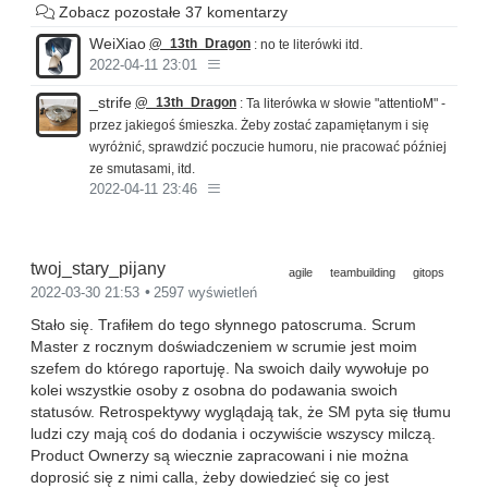
Zobacz pozostałe 37 komentarzy
WeiXiao
@_13th_Dragon
: no te literówki itd.
2022-04-11 23:01
_strife
@_13th_Dragon
: Ta literówka w słowie "attentioM" -
przez jakiegoś śmieszka. Żeby zostać zapamiętanym i się
wyróżnić, sprawdzić poczucie humoru, nie pracować później
ze smutasami, itd.
2022-04-11 23:46
twoj_stary_pijany
agile
teambuilding
gitops
2022-03-30 21:53
2597 wyświetleń
Stało się. Trafiłem do tego słynnego patoscruma. Scrum
Master z rocznym doświadczeniem w scrumie jest moim
szefem do którego raportuję. Na swoich daily wywołuje po
kolei wszystkie osoby z osobna do podawania swoich
statusów. Retrospektywy wyglądają tak, że SM pyta się tłumu
ludzi czy mają coś do dodania i oczywiście wszyscy milczą.
Product Ownerzy są wiecznie zapracowani i nie można
doprosić się z nimi calla, żeby dowiedzieć się co jest