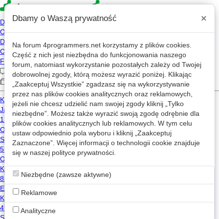
×
Dbamy o Waszą prywatność
Na forum
4programmers.net
korzystamy z plików cookies.
Część z nich jest niezbędna do funkcjonowania naszego
»
»
»
4p
Forum
Kariera
Opinie o pracodawcach
forum, natomiast wykorzystanie pozostałych zależy od Twojej
Clurgo - opinie, rozmowa
dobrowolnej zgody, którą możesz wyrazić poniżej. Klikając
„Zaakceptuj Wszystkie” zgadzasz się na wykorzystywanie
przez nas plików cookies analitycznych oraz reklamowych,
jeżeli nie chcesz udzielić nam swojej zgody kliknij „Tylko
frsh543
2025-11-04 18:35
niezbędne”. Możesz także wyrazić swoją zgodę odrębnie dla
OP
F5
plików cookies analitycznych lub reklamowych. W tym celu
ustaw odpowiednio pola wyboru i kliknij „Zaakceptuj
pracuje ktos/był ktoś ostatnio na rozmowie na Java
Deva? jak wygląda? jakieś konkretne pytania/zadania
Zaznaczone”. Więcej informacji o technologii cookie znajduje
0
padły do zrobienia?
się w naszej
polityce prywatności
.
Niezbędne (zawsze aktywne)
Reklamowe
Analityczne
Liczba odpowiedzi na stronę