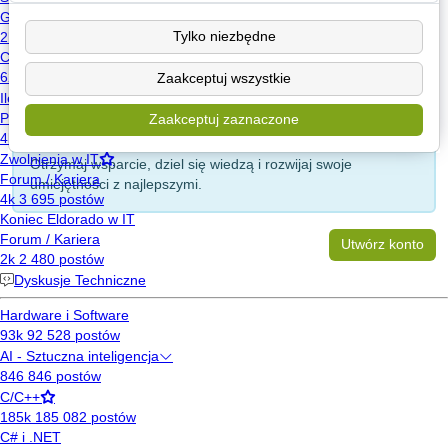
Tylko niezbędne
Zaakceptuj wszystkie
Zaakceptuj zaznaczone
Zarejestruj się i dołącz do największej społeczności
programistów w Polsce.
Otrzymaj wsparcie, dziel się wiedzą i rozwijaj swoje
umiejętności z najlepszymi.
Utwórz konto