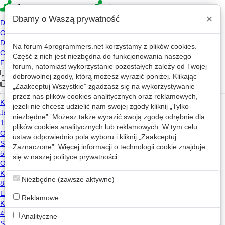
×
Dbamy o Waszą prywatność
Na forum
4programmers.net
korzystamy z plików cookies.
»
»
4p
Forum
Kariera
Część z nich jest niezbędna do funkcjonowania naszego
Opinie o pracodawcach
forum, natomiast wykorzystanie pozostałych zależy od Twojej
dobrowolnej zgody, którą możesz wyrazić poniżej. Klikając
„Zaakceptuj Wszystkie” zgadzasz się na wykorzystywanie
1
2
3
...
22
»
przez nas plików cookies analitycznych oraz reklamowych,
jeżeli nie chcesz udzielić nam swojej zgody kliknij „Tylko
Nowy wątek
niezbędne”. Możesz także wyrazić swoją zgodę odrębnie dla
plików cookies analitycznych lub reklamowych. W tym celu
ustaw odpowiednio pola wyboru i kliknij „Zaakceptuj
biuro Visa w Warszawie
Zaznaczone”. Więcej informacji o technologii cookie znajduje
14
13.6k
się w naszej
polityce prywatności
.
Andrew Thetest
2026-07-31 13:56
Niezbędne (zawsze aktywne)
Ktore firmy w Polsce oferuja RSU ?
4
446
Reklamowe
rjakubowski
2026-07-31 10:14
Analityczne
Capgemini Wrocław