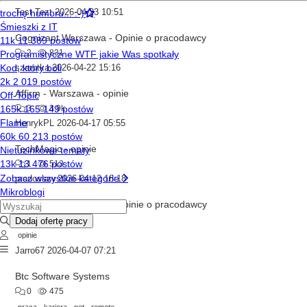
Test Tezt
2026-04-23 10:51
Cognizant Warszawa - Opinie o pracodawcy
2
831
szarotka
2026-04-22 15:16
Affirm - Warszawa - opinie
3
3.9k
HenrykPL
2026-04-17 05:55
TechMagic - opinie
1
513
pradoslaw
2026-04-12 18:18
Snowflake Warszawa - Opinie o pracodawcy
4
7.0k
1
opinie
Jarro67
2026-04-07 07:21
Btc Software Systems
0
475
praca
kariera
net
remote