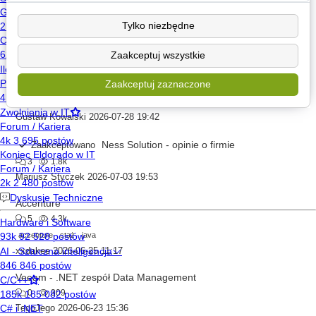
50
35.1k
Tylko niezbędne
wrocław
java
ChłopUczonyZeWsi
2026-07-30 15:52
Zaakceptuj wszystkie
Netflix Warszawa - opinie
Zaakceptuj zaznaczone
5
24.0k
2
kariera
praca
netflix
Gustaw Kowalski
2026-07-28 19:42
Ness Solution - opinie o firmie
Zaakceptowano
3
1.8k
Mariusz Styczek
2026-07-03 19:53
Accenture
5
4.3k
accenture
staż
java
xxdakee
2026-06-25 11:17
Veeam - .NET zespół Data Management
0
309
TegoJego
2026-06-23 15:36