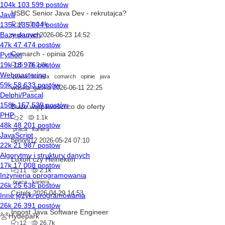
HSBC Senior Java Dev - rekrutajca?
4
1.9k
mukuzan
2026-06-23 14:52
Comarch - opinia 2026
5
2.0k
praca
kariera
comarch
opinie
java
waska_gaska
2026-06-11 22:25
Duże wątpliwości co do oferty
2
1.1k
praca
kariera
benoni12
2026-05-24 07:10
Luxoft czy Heineken
11
2.1k
praca
kariera
Czitels
2026-04-29 14:53
Inpost Java Software Engineer
12
26.7k