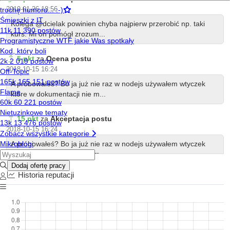
2019-01-26 18:56
Kolega @dcielak powinien chyba najpierw przerobić np. taki
kurs. Mi on pomógł zrozum...
5 pkt
za
Ocena postu
2018-10-15 16:24
A próbowałeś? Bo ja już nie raz w nodejs używałem wtyczek
które w dokumentacji nie m...
15 pkt
za
Akceptacja postu
2018-10-15 16:24
A próbowałeś? Bo ja już nie raz w nodejs używałem wtyczek
które w dokumentacji nie m...
Historia reputacji