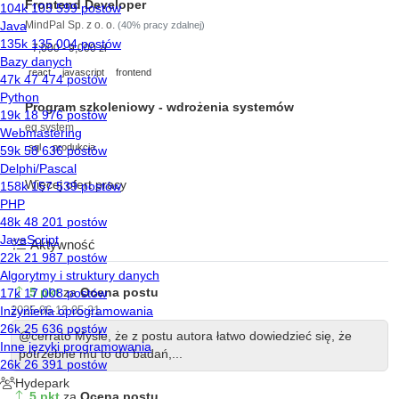
Frontend Developer
MindPal Sp. z o. o.
(40% pracy zdalnej)
7,000 - 9,000 zł
react
javascript
frontend
Program szkoleniowy - wdrożenia systemów
eq system
sql
produkcja
Więcej ofert pracy
Aktywność
5 pkt
za
Ocena postu
2025-06-13 05:21
@cerrato Myśle, że z postu autora łatwo dowiedzieć się, że
potrzebne mu to do badań,...
5 pkt
za
Ocena postu