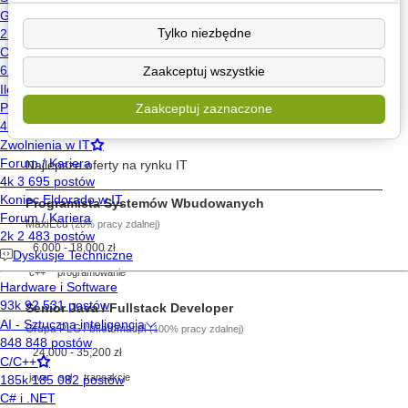
Poznaj
Tylko niezbędne
Wyślij wiadomość
Zaakceptuj wszystkie
Znajdź posty użytkownika
Zaakceptuj zaznaczone
Szukaj pracy
Najlepsze oferty na rynku IT
Programista Systemów Wbudowanych
MaxiEcu
(20% pracy zdalnej)
6,000 - 18,000 zł
c++
programowanie
Senior Java / Fullstack Developer
Grupa PLG / biletomat.pl
(100% pracy zdalnej)
24,000 - 35,200 zł
java
sql
transakcje