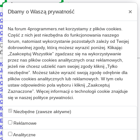
×
Dbamy o Waszą prywatność
Na forum
4programmers.net
korzystamy z plików cookies.
Piotr Chojnacki
Część z nich jest niezbędna do funkcjonowania naszego
forum, natomiast wykorzystanie pozostałych zależy od Twojej
PC
2026-07-15 11:43
dobrowolnej zgody, którą możesz wyrazić poniżej. Klikając
2018-07-31 13:00
„Zaakceptuj Wszystkie” zgadzasz się na wykorzystywanie
przez nas plików cookies analitycznych oraz reklamowych,
1,875 wizyt
jeżeli nie chcesz udzielić nam swojej zgody kliknij „Tylko
niezbędne”. Możesz także wyrazić swoją zgodę odrębnie dla
plików cookies analitycznych lub reklamowych. W tym celu
Wiadomość
ustaw odpowiednio pola wyboru i kliknij „Zaakceptuj
Zaznaczone”. Więcej informacji o technologii cookie znajduje
się w naszej
Wpisy Piotr Chojnacki na mikroblogu
polityce prywatności
.
Niezbędne (zawsze aktywne)
Użytkownik nie opublikował żadnego wpisu na mikroblogu.
Reklamowe
Analityczne