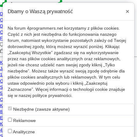
×
Dbamy o Waszą prywatność
Na forum
4programmers.net
korzystamy z plików cookies.
LoOpY_99
Część z nich jest niezbędna do funkcjonowania naszego
Kraków
forum, natomiast wykorzystanie pozostałych zależy od Twojej
L9
dobrowolnej zgody, którą możesz wyrazić poniżej. Klikając
2026-08-07 11:58
„Zaakceptuj Wszystkie” zgadzasz się na wykorzystywanie
2016-08-23 18:48
przez nas plików cookies analitycznych oraz reklamowych,
jeżeli nie chcesz udzielić nam swojej zgody kliknij „Tylko
3,661 wizyt
niezbędne”. Możesz także wyrazić swoją zgodę odrębnie dla
35 lat
plików cookies analitycznych lub reklamowych. W tym celu
Wiadomość
ustaw odpowiednio pola wyboru i kliknij „Zaakceptuj
Zaznaczone”. Więcej informacji o technologii cookie znajduje
się w naszej
Wpisy LoOpY_99 na mikroblogu
polityce prywatności
.
Niezbędne (zawsze aktywne)
Użytkownik nie opublikował żadnego wpisu na mikroblogu.
Reklamowe
Analityczne