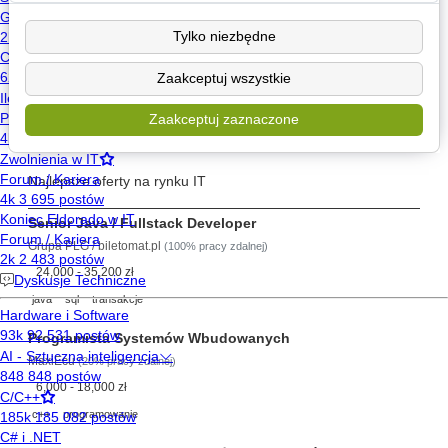
Poznaj
Tylko niezbędne
Wyślij wiadomość
Zaakceptuj wszystkie
Znajdź posty użytkownika
Zaakceptuj zaznaczone
Szukaj pracy
Najlepsze oferty na rynku IT
Senior Java / Fullstack Developer
Grupa PLG / biletomat.pl
(100% pracy zdalnej)
24,000 - 35,200 zł
java
sql
transakcje
Programista Systemów Wbudowanych
MaxiEcu
(20% pracy zdalnej)
6,000 - 18,000 zł
c++
programowanie