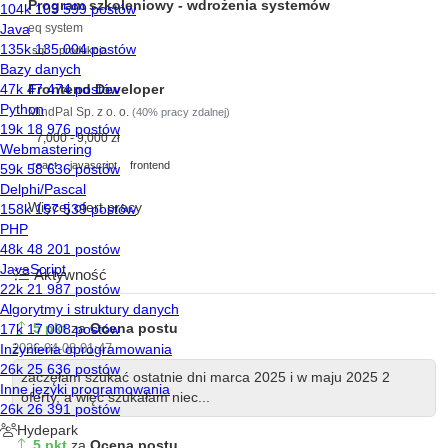
Program szkoleniowy - wdrożenia systemów
eq system
sql
produkcja
Frontend Developer
MindPal Sp. z o. o.
(40% pracy zdalnej)
7,000 - 9,000 zł
react
javascript
frontend
Więcej ofert pracy
Aktywność
5 pkt
za
Ocena postu
2026-04-08 01:47
zaczęłam szukać ostatnie dni marca 2025 i w maju 2025 2
oferty, a więc szukałam niec...
5 pkt
za
Ocena postu