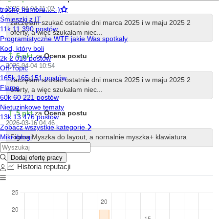
2026-04-04 11:02
zaczęłam szukać ostatnie dni marca 2025 i w maju 2025 2
oferty, a więc szukałam niec...
5 pkt
za
Ocena postu
2026-04-04 10:54
zaczęłam szukać ostatnie dni marca 2025 i w maju 2025 2
oferty, a więc szukałam niec...
5 pkt
za
Ocena postu
2026-03-16 04:46
Figma Myszka do layout, a nornalnie myszka+ klawiatura
Wektorowa
Historia reputacji
5 pkt
za
Ocena postu
2026-03-15 13:02
Figma Myszka do layout, a nornalnie myszka+ klawiatura
Wektorowa