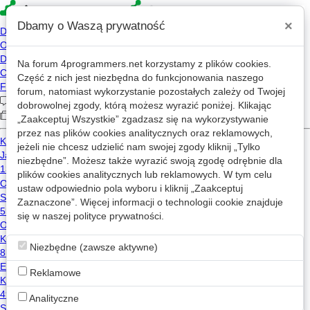
×
Dbamy o Waszą prywatność
Na forum
4programmers.net
korzystamy z plików cookies.
CorruptedByCPU
Część z nich jest niezbędna do funkcjonowania naszego
forum, natomiast wykorzystanie pozostałych zależy od Twojej
https://blackdev.org/
dobrowolnej zgody, którą możesz wyrazić poniżej. Klikając
CorruptedByCPU
„Zaakceptuj Wszystkie” zgadzasz się na wykorzystywanie
przez nas plików cookies analitycznych oraz reklamowych,
dziś, 13:55
jeżeli nie chcesz udzielić nam swojej zgody kliknij „Tylko
2014-05-17 13:28
niezbędne”. Możesz także wyrazić swoją zgodę odrębnie dla
8,174 wizyt
plików cookies analitycznych lub reklamowych. W tym celu
Wiadomość
Inne
ustaw odpowiednio pola wyboru i kliknij „Zaakceptuj
Zaznaczone”. Więcej informacji o technologii cookie znajduje
się w naszej
polityce prywatności
osdev
.
x86-64
kernel
Niezbędne (zawsze aktywne)
programowanie-systemowe
assembler
Reklamowe
Narzędzia
Analityczne