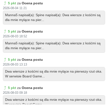
5 pkt
za
Ocena postu
if
 skipped
:
if
 ca
.
domain 
!=
'CORNER'
:
            self
.
report
(
{
'WARNING'
}
,
f"Convert
2026-08-04 11:21
raise
 RuntimeError
(
"The active color a
else
:
Manna5 napisał(a): Spine napisał(a): Dwa wiersze z kośćmi są
            self
.
report
(
{
'INFO'
}
,
f"Converted 
dla mnie mylące na pier...
if
 ca
.
data 
is
None
or
len
(
ca
.
data
)
==
0
:
try
:
return
{
'FINISHED'
}
            me
.
update
(
)
5 pkt
za
Ocena postu
except
:
2026-08-03 18:52
pass
class
VCTOUV_PT_panel
(
Panel
)
:
if
 ca
.
data 
is
None
or
len
(
ca
.
data
)
==
    bl_label 
=
"Vertex Color To UV"
Manna5 napisał(a): Spine napisał(a): Dwa wiersze z kośćmi są
raise
 RuntimeError
(
"Colors layer i
    bl_idname 
=
"VCTOUV_PT_panel"
dla mnie mylące na pier...
return
 ca

    bl_space_type 
=
'VIEW_3D'
    bl_region_type 
=
'UI'
5 pkt
za
Ocena postu
def
_selected_polygons
(
me
:
 bpy
.
types
.
Mesh
)
:
    bl_category 
=
"VC To UV"
return
[
p 
for
 p 
in
 me
.
polygons 
if
 p
.
select
    bl_context 
=
"objectmode"
2026-08-03 13:13
Dwa wiersze z kośćmi są dla mnie mylące na pierwszy rzut oka.
# --------------------------------------------
@classmethod
W serwisie Board Game...
# OPERATORS
def
poll
(
cls
,
 context
)
:
# --------------------------------------------
return
 context
.
mode 
==
'OBJECT'
5 pkt
za
Ocena postu
class
SVASF_OT_SetChannel
(
Operator
)
:
def
draw
(
self
,
 context
)
:
2026-08-03 09:18
"""Set specific vertex color channel(s) on
        layout 
=
 self
.
layout

    bl_idname 
=
"svasf.set_channel"
        layout
.
prop
(
context
.
scene
,
"vctouv_dec
Dwa wiersze z kośćmi są dla mnie mylące na pierwszy rzut oka.
    bl_label 
=
"Set Channel(s)"
        layout
.
operator
(
VCTOUV_OT_convert
.
bl_i
W serwisie Board Game...
    bl_options 
=
{
'REGISTER'
,
'UNDO'
}