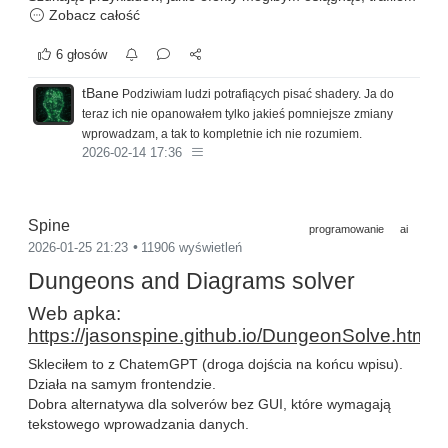
bl_info 
=
{
Zobacz całość
na dokumentację silnika:
"name"
:
"Vertex Color To UV"
,
https://wiki.jmonkeyengine.org/docs/3.8/sdk/plugin/shaderblow.htm
"author"
:
"ChatGPT"
,
6 głosów
Prezentacja działania różnych szumów:
"version"
:
(
1
,
0
,
3
)
,
"blender"
:
(
4
,
0
,
0
)
,
tBane
Podziwiam ludzi potrafiących pisać shadery. Ja do
"location"
:
"View3D > Sidebar > VC To UV"
,
"description"
:
"Converts vertex color RGBA
teraz ich nie opanowałem tylko jakieś pomniejsze zmiany
"category"
:
"Object"
,
wprowadzam, a tak to kompletnie ich nie rozumiem.
}
2026-02-14 17:36
import
from
 bpy
.
types 
import
 Operator
,
from
 bpy
.
props 
import
 BoolProperty

Spine
programowanie
ai
Testowałem maski podobne do powyższych, ale nie bardzo
2026-01-25 21:23
11906 wyświetleń
pasowały mi w moim projekcie.
def
clamp01
(
x
:
float
)
-
>
float
:
Dungeons and Diagrams solver
Póki co wygenerowałem sobie chatem SDF'a, który całkiem
return
0.0
if
 x 
<
0.0
else
(
1.0
if
 x 
>
1.0
nieźle się zachowuje:
Web apka:
https://jasonspine.github.io/DungeonSolve.html
def
linear_to_srgb
(
c
:
float
)
-
>
float
:
Skleciłem to z ChatemGPT (droga dojścia na końcu wpisu).
    c 
=
 clamp01
(
c
)
Shader w akcji:
if
 c 
<=
0.0031308
:
Działa na samym frontendzie.
return
12.92
*
 c

Dobra alternatywa dla solverów bez GUI, które wymagają
return
1.055
*
pow
(
c
,
1.0
/
2.4
)
-
0.055
tekstowego wprowadzania danych.