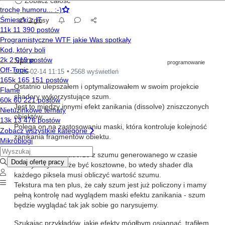
Zobacz całość
Z użyciem AI zrobiłem dwa nowe dodatki do Blendera.
jeden, który w Object Mode konwertuje aktualne kanały
2 głosy
VertexColor zaznaczonych obiektów na UV,
drugi, który służy do edycji istniejących UV Map w Edit
Mode dla zaznaczonych face'ów.
Spine
programowanie
Konwerter pojawia się w Object Mode:
2026-02-14 11:15
2568 wyświetleń
Ostatnio ulepszałem i optymalizowałem w swoim projekcie
shadery wykorzystujące szum.
Edytor UV pojawia się w Edit Mode
Jest to między innymi efekt zanikania (dissolve) zniszczonych
obiektów.
Oprócz edycji wartości UV posiada dodatkowe funkcje, jak
Polega on na zastosowaniu maski, która kontroluje kolejność
zaokrąglanie wartości i podświetlanie wielokątów kolorami
zanikania fragmentów obiektu.
zależnymi od ich wartości UV - te kontrasty są ważne w post-
processingu mojej gry i dzięki temu mogę je przejrzeć zanim
Korzystanie w shaderze z szumu generowanego w czasie
przejdę do Unity.
rzeczywistym może być kosztowne, bo wtedy shader dla
każdego piksela musi obliczyć wartość szumu.
Tekstura ma ten plus, że cały szum jest już policzony i mamy
Skrypt konwertujący Vertex Color do dwóch
pełną kontrolę nad wyglądem maski efektu zanikania - szum
będzie wyglądać tak jak sobie go narysujemy.
UV Map:
Szukając przykładów, jakie efekty mógłbym osiągnąć, trafiłem