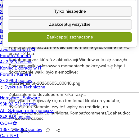
Tylko niezbędne
Spine
off-topic
2026-06-05 16:22
456 wyświetleń
Zaakceptuj wszystkie
Historia długiego oczekiwania na
update...
Zaakceptuj zaznaczone
W Mortal Kombat 11 nie dało się normalnie grać online na PC
przez ~2 lata.
Podobno przez którąś z aktualizacji Windowsa to się zaczęło.
Podczas walki w losowych momentach pokazywał się błąd i
dokończenie walki było niemożliwe:
Zgłaszałem to developerom kilka razy...
Nie tylko ja. Pojawiały się na ten temat filmiki na youtube,
dyskusje na Steamie, czy też wpisy na reddicie, np.
https://www.reddit.com/r/MortalKombat/comments/1gaheud/const
Zobacz całość
Użytkownicy Discorda Mortal Kombat też nie milczeli na ten
temat...
4 głosy
W końcu po bardzo długim czasie bez żadnego update ten