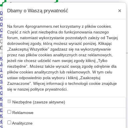
×
Dbamy o Waszą prywatność
Na forum
4programmers.net
korzystamy z plików cookies.
Spine
Część z nich jest niezbędna do funkcjonowania naszego
forum, natomiast wykorzystanie pozostałych zależy od Twojej
dziś, 08:23
dobrowolnej zgody, którą możesz wyrazić poniżej. Klikając
2003-04-04 20:30
„Zaakceptuj Wszystkie” zgadzasz się na wykorzystywanie
przez nas plików cookies analitycznych oraz reklamowych,
60,785 wizyt
jeżeli nie chcesz udzielić nam swojej zgody kliknij „Tylko
Inne
niezbędne”. Możesz także wyrazić swoją zgodę odrębnie dla
plików cookies analitycznych lub reklamowych. W tym celu
Wiadomość
Unity
blender
ustaw odpowiednio pola wyboru i kliknij „Zaakceptuj
gimp
Zaznaczone”. Więcej informacji o technologii cookie znajduje
się w naszej
polityce prywatności
.
Język programowania
Niezbędne (zawsze aktywne)
C#
Python
Reklamowe
Wpisy Spine na mikroblogu
Analityczne