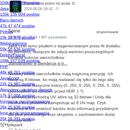
tBane
lepiej późno niż wcale :D
błąd jednak dało się naprawić:
2026-06-06 09:42
https://steamdb.info/app/976310/patchnotes/
Zrobiono to po cichu. Żadnego ogłoszenia, zapowiedzi itd.
Spine
Ludzie czekali na to bardzo długo, a developer jakby unika
programowanie
oficjalnego potwierdzenia, że taki problem występował...
2026-03-21 12:24
487 wyświetleń
Jakiś czas temu pisałem o wygenerowanym przez AI dodatku
do Blendera, służącym do edycji wartości poszczególnych
kanałów kolorów wierzchołków:
Standardowo w Blenderze w tr...
Niestety kolory wierzchołków mają tragiczną precyzję. Ich
floaty są 8-bitowe, bo mają nadawać się tylko do tego aby
odwzorować klasyczne kolory (0..255, 0..255, 0..255, 0..255).
(pozostałość po czasach przed HDR :) ?)
Z pomocą przychodzą UV, które są 32-bitowe i Unity dla
mesha bez problemu zaimportuje aż 8 UV map. Czyli
możemy w UV umieścić bardzo dużo informacji przydatnych
dla post-processingu oraz skryptów, z zachowaniem dużej
precyzji liczb.