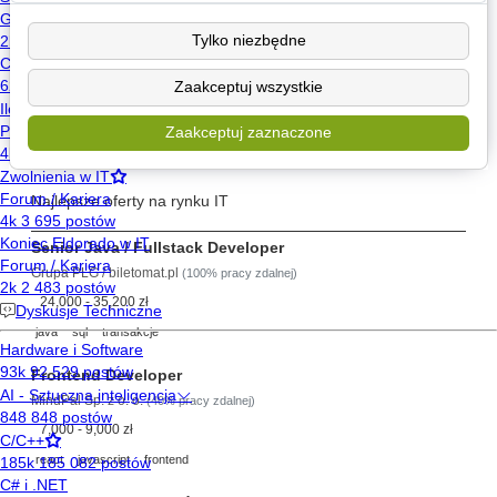
Poznaj
Tylko niezbędne
Wyślij wiadomość
Zaakceptuj wszystkie
Znajdź posty użytkownika
Zaakceptuj zaznaczone
Szukaj pracy
Najlepsze oferty na rynku IT
Senior Java / Fullstack Developer
Grupa PLG / biletomat.pl
(100% pracy zdalnej)
24,000 - 35,200 zł
java
sql
transakcje
Frontend Developer
MindPal Sp. z o. o.
(40% pracy zdalnej)
7,000 - 9,000 zł
react
javascript
frontend