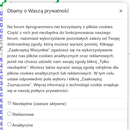
×
Dbamy o Waszą prywatność
Na forum
4programmers.net
korzystamy z plików cookies.
akzn
Część z nich jest niezbędna do funkcjonowania naszego
forum, natomiast wykorzystanie pozostałych zależy od Twojej
AK
2026-06-12 20:26
dobrowolnej zgody, którą możesz wyrazić poniżej. Klikając
2026-04-11 14:26
„Zaakceptuj Wszystkie” zgadzasz się na wykorzystywanie
przez nas plików cookies analitycznych oraz reklamowych,
2 wizyt
jeżeli nie chcesz udzielić nam swojej zgody kliknij „Tylko
niezbędne”. Możesz także wyrazić swoją zgodę odrębnie dla
plików cookies analitycznych lub reklamowych. W tym celu
Wiadomość
ustaw odpowiednio pola wyboru i kliknij „Zaakceptuj
Zaznaczone”. Więcej informacji o technologii cookie znajduje
się w naszej
Wpisy akzn na mikroblogu
polityce prywatności
.
Niezbędne (zawsze aktywne)
Użytkownik nie opublikował żadnego wpisu na mikroblogu.
Reklamowe
Analityczne