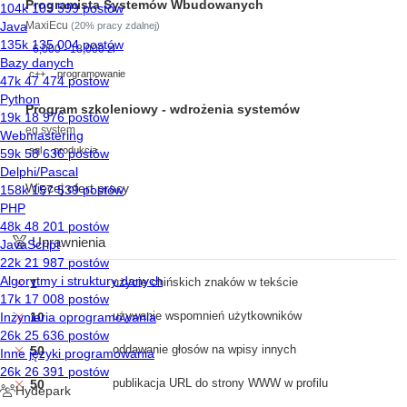
Programista Systemów Wbudowanych
MaxiEcu
(20% pracy zdalnej)
6,000 - 18,000 zł
c++
programowanie
Program szkoleniowy - wdrożenia systemów
eq system
sql
produkcja
Więcej ofert pracy
Uprawnienia
użycie chińskich znaków w tekście
1
używanie wspomnień użytkowników
10
oddawanie głosów na wpisy innych
50
publikacja URL do strony WWW w profilu
50