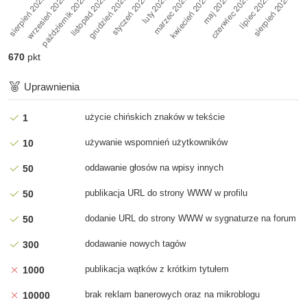
Dziś tylko "Hello World" oraz komplet linków do projektu, dla
wszystkich trzech osób...
670
pkt
1 pkt
za
Wpis na mikroblogu
2026-07-29 21:18
Uprawnienia
Krótko projekt AI panującego nad VM z dostępem do internetu
otrzyma aktualizację w k...
użycie chińskich znaków w tekście
1
5 pkt
za
Ocena wpisu na mikroblogu
używanie wspomnień użytkowników
10
2026-07-29 14:09
oddawanie głosów na wpisy innych
50
Dziś tylko "Hello World" oraz komplet linków do projektu, dla
wszystkich trzech osób...
publikacja URL do strony WWW w profilu
50
dodanie URL do strony WWW w sygnaturze na forum
50
1 pkt
za
Wpis na mikroblogu
2026-07-29 12:28
dodawanie nowych tagów
300
Dziś tylko "Hello World" oraz komplet linków do projektu, dla
wszystkich trzech osób...
publikacja wątków z krótkim tytułem
1000
brak reklam banerowych oraz na mikroblogu
10000