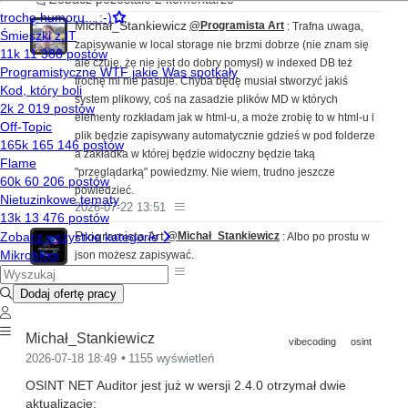
Michał_Stankiewicz
@Programista Art
: Trafna uwaga,
zapisywanie w local storage nie brzmi dobrze (nie znam się
ale czuję, że nie jest do dobry pomysł) w indexed DB też
trochę mi nie pasuje. Chyba będę musiał stworzyć jakiś
system plikowy, coś na zasadzie plików MD w których
elementy rozkładam jak w html-u, a może zrobię to w html-u i
plik będzie zapisywany automatycznie gdzieś w pod folderze
a zakładka w której będzie widoczny będzie taką
"przeglądarką" powiedzmy. Nie wiem, trudno jeszcze
powiedzieć.
2026-07-22 13:51
Programista Art
@Michał_Stankiewicz
: Albo po prostu w
json możesz zapisywać.
2026-07-22 14:30
Michał_Stankiewicz
vibecoding
osint
2026-07-18 18:49
1155 wyświetleń
OSINT NET Auditor jest już w wersji 2.4.0 otrzymał dwie
aktualizacje: