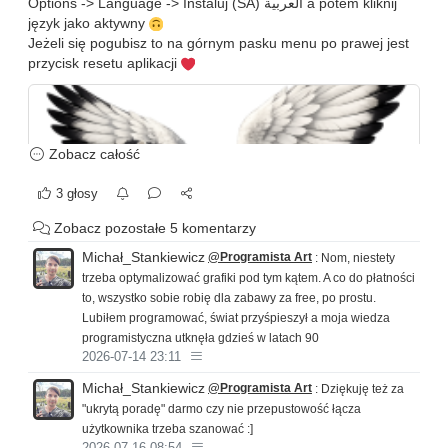
Options -> Language -> Instaluj (SA) العربية a potem kliknij
język jako aktywny
Jeżeli się pogubisz to na górnym pasku menu po prawej jest
przycisk resetu aplikacji
Zobacz całość
3 głosy
Zobacz pozostałe 5 komentarzy
Michał_Stankiewicz
@Programista Art
: Nom, niestety
trzeba optymalizować grafiki pod tym kątem. A co do płatności
to, wszystko sobie robię dla zabawy za free, po prostu.
Lubiłem programować, świat przyśpieszył a moja wiedza
OSINT NET Auditor | IP Scanner & Network Recon Tool
programistyczna utknęła gdzieś w latach 90
Desktop IP/port scanner for network reconnaissance: IP range scanning, results browsing, topology and geolocation views, port presets, and session save/load.
2026-07-14 23:11
https://ipscanner.pl/
Michał_Stankiewicz
@Programista Art
: Dziękuję też za
"ukrytą poradę" darmo czy nie przepustowość łącza
użytkownika trzeba szanować :]
2026-07-16 08:54