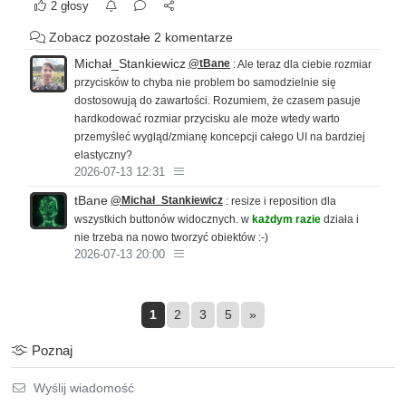
2 głosy
bardziej zdecydowanie.
Zobacz pozostałe 2 komentarze
Implementacja arabskiego to nie jest zwykłe tłumaczenie.
To jest przebudzenie UI, które nagle odkrywa swoją
Michał_Stankiewicz
@tBane
: Ale teraz dla ciebie rozmiar
prawdziwą tożsamość i mówi:
przycisków to chyba nie problem bo samodzielnie się
dostosowują do zawartości. Rozumiem, że czasem pasuje
"
Słuchaj, Michał... ja już nie chcę być LTR.
hardkodować rozmiar przycisku ale może wtedy warto
Ja czuję się RTL.
przemyśleć wygląd/zmianę koncepcji całego UI na bardziej
I potrzebuję przestrzeni, żeby wyrazić siebie
."
elastyczny?
2026-07-13 12:31
tBane
@Michał_Stankiewicz
: resize i reposition dla
wszystkich buttonów widocznych. w
każdym razie
działa i
nie trzeba na nowo tworzyć obiektów :-)
2026-07-13 20:00
1
2
3
5
»
Poznaj
Wyślij wiadomość