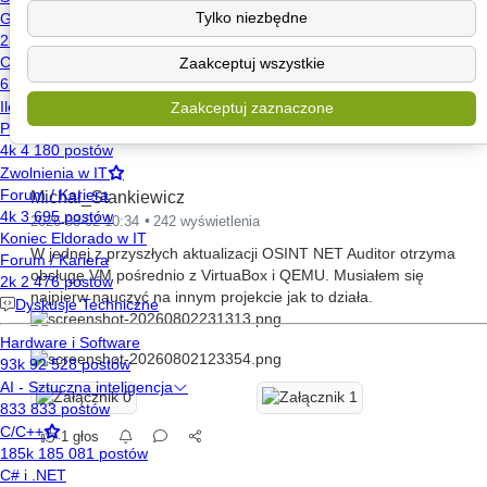
Tylko niezbędne
claude
github
vibecoding
Zaakceptuj wszystkie
Zaakceptuj zaznaczone
Wpisy Michał_Stankiewicz na mikroblogu
Michał_Stankiewicz
2026-08-02 10:34
242 wyświetlenia
W jednej z przyszłych aktualizacji OSINT NET Auditor otrzyma
obsługę VM pośrednio z VirtuaBox i QEMU. Musiałem się
najpierw nauczyć na innym projekcie jak to działa.
1 głos