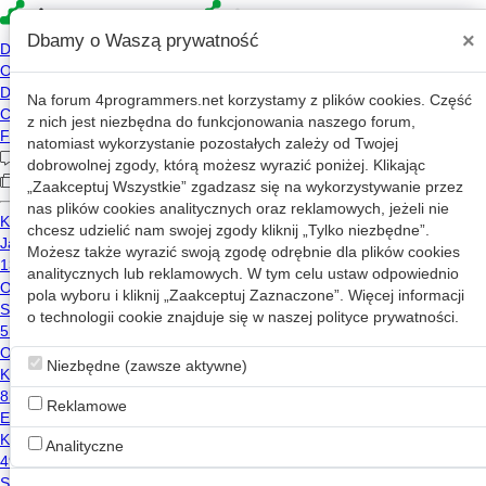
×
Dbamy o Waszą prywatność
Na forum
4programmers.net
korzystamy z plików cookies. Część
Michał_Stankiewicz
z nich jest niezbędna do funkcjonowania naszego forum,
Bezrobotny na cały etat
@
natomiast wykorzystanie pozostałych zależy od Twojej
kszak
dobrowolnej zgody, którą możesz wyrazić poniżej. Klikając
Warszawa
„Zaakceptuj Wszystkie” zgadzasz się na wykorzystywanie przez
nas plików cookies analitycznych oraz reklamowych, jeżeli nie
https://ipscanner.pl/
chcesz udzielić nam swojej zgody kliknij „Tylko niezbędne”.
michalstankiewicz4-cell
Możesz także wyrazić swoją zgodę odrębnie dla plików cookies
analitycznych lub reklamowych. W tym celu ustaw odpowiednio
dziś, 03:43
Wiadomość
pola wyboru i kliknij „Zaakceptuj Zaznaczone”. Więcej informacji
2026-01-29 21:40
o technologii cookie znajduje się w naszej
polityce prywatności
.
1,321 wizyt
48 lat
Niezbędne (zawsze aktywne)
Uczeń Mistrza Makaljera
Reklamowe
Inne
Analityczne
nicnieumiem
copilot