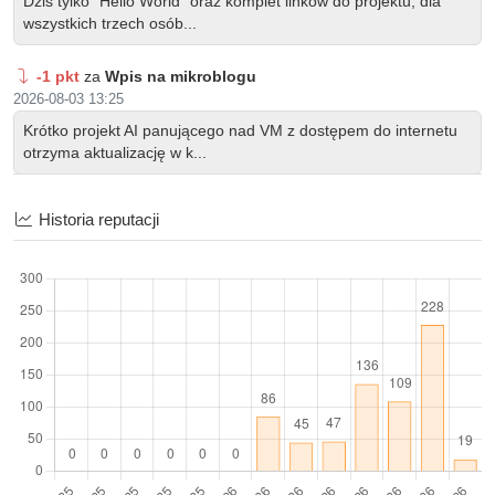
Dziś tylko "Hello World" oraz komplet linków do projektu, dla
wszystkich trzech osób...
-1 pkt
za
Wpis na mikroblogu
2026-08-03 13:25
Krótko projekt AI panującego nad VM z dostępem do internetu
otrzyma aktualizację w k...
5 pkt
za
Ocena wpisu na mikroblogu
Historia reputacji
2026-08-02 14:40
W jednej z przyszłych aktualizacji OSINT NET Auditor otrzyma
obsługę VM pośrednio z...
1 pkt
za
Wpis na mikroblogu
2026-08-02 12:34
W jednej z przyszłych aktualizacji OSINT NET Auditor otrzyma
obsługę VM pośrednio z...
5 pkt
za
Ocena wpisu na mikroblogu
2026-08-02 01:48