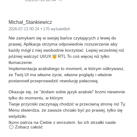
Michał_Stankiewicz
2026-07-13 00:24
170 wyświetleń
Nie zamykam się w swojej bańce czytających z lewej do
prawej. Aplikacja otrzyma odpowiednie rozszerzenie aby
każdy mógł z niej swobodnie korzystać. Lepiej wcześniej niż
później walczyć UI/UX
RTL To coś więcej niż tylko
tłumaczenie.
Implementacja arabskiego to moment, w którym odkrywasz,
że Twój UI ma własne życie, własne poglądy i właśnie
postanowił przeprowadzić rewolucję pałacową.
Okazuje się, że "dodam sobie język arabski" brzmi niewinnie
tylko do momentu, w którym:
Twoje przyciski zaczynają chodzić w przeciwną stronę niż Ty.
Menu stwierdza, że zawsze chciało być po prawej, tylko się
wstydziło.
Ikony patrzą na Ciebie z wyrzutem, bo ich strzałki nagle
Zobacz całość
pokazują w złym kierunku.
A cały layout robi moonwalk jak Michael Jackson, tylko