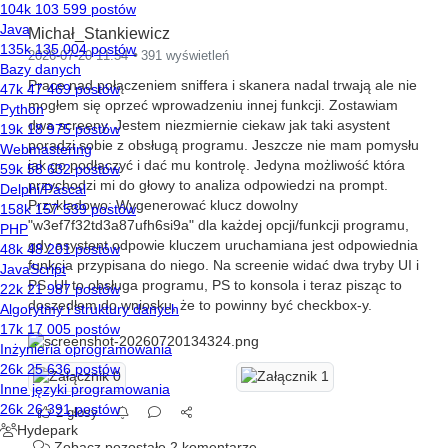
Michał_Stankiewicz
2026-07-20 11:54
391 wyświetleń
Prace nad połączeniem sniffera i skanera nadal trwają ale nie
mogłem się oprzeć wprowadzeniu innej funkcji. Zostawiam
dwa screeny. Jestem niezmiernie ciekaw jak taki asystent
poradzi sobie z obsługą programu. Jeszcze nie mam pomysłu
jak go podłączyć i dać mu kontrolę. Jedyna możliwość która
przychodzi mi do głowy to analiza odpowiedzi na prompt.
Przykładowo: Wygenerować klucz dowolny
"w3ef7f32td3a87ufh6si9a" dla każdej opcji/funkcji programu,
gdy asystent odpowie kluczem uruchamiana jest odpowiednia
funkcja przypisana do niego. Na screenie widać dwa tryby UI i
PS. UI to obsługa programu, PS to konsola i teraz pisząc to
doszedłem do wniosku, że to powinny być checkbox-y.
2 głosy
Zobacz pozostałe 2 komentarze