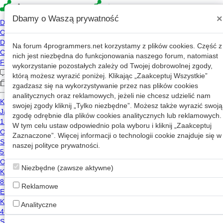
×
Dbamy o Waszą prywatność
Na forum
4programmers.net
korzystamy z plików cookies. Część z
Witold Jaworski
nich jest niezbędna do funkcjonowania naszego forum, natomiast
wykorzystanie pozostałych zależy od Twojej dobrowolnej zgody,
WJ
2026-07-01 10:15
którą możesz wyrazić poniżej. Klikając „Zaakceptuj Wszystkie”
2023-12-14 16:01
zgadzasz się na wykorzystywanie przez nas plików cookies
analitycznych oraz reklamowych, jeżeli nie chcesz udzielić nam
752 wizyt
swojej zgody kliknij „Tylko niezbędne”. Możesz także wyrazić swoją
Inne
zgodę odrębnie dla plików cookies analitycznych lub reklamowych.
W tym celu ustaw odpowiednio pola wyboru i kliknij „Zaakceptuj
Wiadomość
xlst
ebook
Zaznaczone”. Więcej informacji o technologii cookie znajduje się w
blender
html5
naszej
polityce prywatności
.
svg
asembler
Niezbędne (zawsze aktywne)
jscript
vbs
sqlserver
as400
Reklamowe
abap
smalltalk
Analityczne
fortran
Język programowania