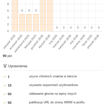
2025-12-05 13:05
Dzyszla napisał(a): @Witold Jaworski Kolega tam nie zrobił
może już UPO 4.3? (ze zna...
5 pkt
za
Ocena postu
2025-11-19 18:54
Przekazuję "do ogólnego użytku" opracowany przez kolegę
arkusz XSL do wizualizacji a...
5 pkt
za
Ocena postu
90
pkt
2025-10-24 15:38
Przekazuję "do ogólnego użytku" opracowany przez kolegę
Uprawnienia
arkusz XSL do wizualizacji a...
użycie chińskich znaków w tekście
1
5 pkt
za
Ocena postu
2025-09-03 12:55
używanie wspomnień użytkowników
10
Okazuje się, że udostępniony algorytm liczenia sumy kontrolnej
oddawanie głosów na wpisy innych
50
numerów KSeF nie dzia...
publikacja URL do strony WWW w profilu
50