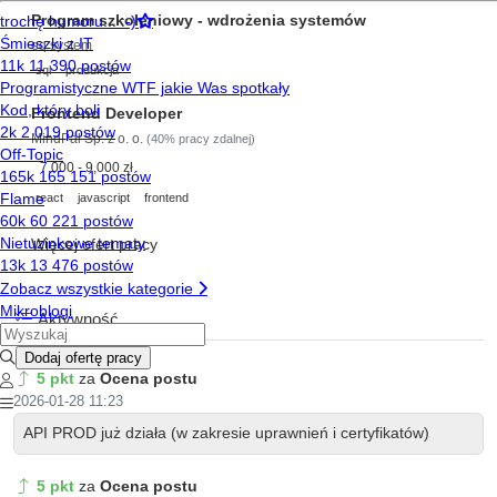
Program szkoleniowy - wdrożenia systemów
eq system
sql
produkcja
Frontend Developer
MindPal Sp. z o. o.
(40% pracy zdalnej)
7,000 - 9,000 zł
react
javascript
frontend
Więcej ofert pracy
Aktywność
5 pkt
za
Ocena postu
2026-01-28 11:23
API PROD już działa (w zakresie uprawnień i certyfikatów)
5 pkt
za
Ocena postu