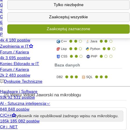
Tylko niezbędne
C#
C
Zaakceptuj wszystkie
Visual Basic for Applications
JavaScript
Pascal
Zaakceptuj zaznaczone
PowerShell
C++
Java
Lisp
Python
CSS
PHP
Baza danych
DB2
SQL
Wpisy Witold Jaworski na mikroblogu
Użytkownik nie opublikował żadnego wpisu na mikroblogu.