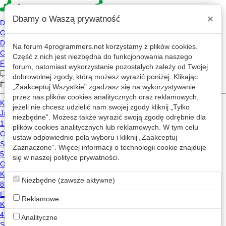
×
Dbamy o Waszą prywatność
Na forum
4programmers.net
korzystamy z plików cookies.
gralusek
Część z nich jest niezbędna do funkcjonowania naszego
forum, natomiast wykorzystanie pozostałych zależy od Twojej
GR
2026-08-06 11:46
dobrowolnej zgody, którą możesz wyrazić poniżej. Klikając
2023-09-11 14:36
„Zaakceptuj Wszystkie” zgadzasz się na wykorzystywanie
przez nas plików cookies analitycznych oraz reklamowych,
338 wizyt
jeżeli nie chcesz udzielić nam swojej zgody kliknij „Tylko
niezbędne”. Możesz także wyrazić swoją zgodę odrębnie dla
plików cookies analitycznych lub reklamowych. W tym celu
Wiadomość
ustaw odpowiednio pola wyboru i kliknij „Zaakceptuj
Zaznaczone”. Więcej informacji o technologii cookie znajduje
się w naszej
Wpisy gralusek na mikroblogu
polityce prywatności
.
Niezbędne (zawsze aktywne)
Użytkownik nie opublikował żadnego wpisu na mikroblogu.
Reklamowe
Analityczne