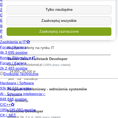
Poznaj
Tylko niezbędne
Wyślij wiadomość
Zaakceptuj wszystkie
Znajdź posty użytkownika
Zaakceptuj zaznaczone
Szukaj pracy
Najlepsze oferty na rynku IT
Senior Java / Fullstack Developer
Grupa PLG / biletomat.pl
(100% pracy zdalnej)
24,000 - 35,200 zł
java
sql
transakcje
Program szkoleniowy - wdrożenia systemów
eq system
sql
produkcja
Frontend Developer
MindPal Sp. z o. o.
(40% pracy zdalnej)