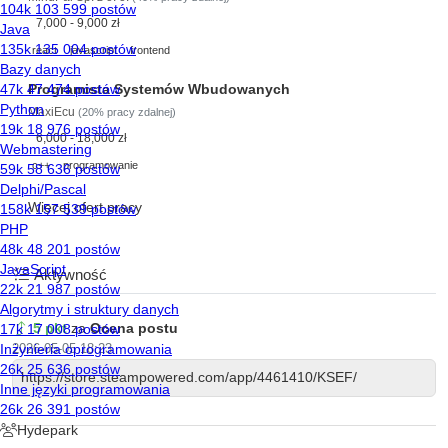
7,000 - 9,000 zł
react
javascript
frontend
Programista Systemów Wbudowanych
MaxiEcu
(20% pracy zdalnej)
6,000 - 18,000 zł
c++
programowanie
Więcej ofert pracy
Aktywność
5 pkt
za
Ocena postu
2026-05-05 18:23
https://store.steampowered.com/app/4461410/KSEF/