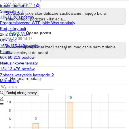
2026-02-01 03:23
zobaczcie jakie skandaliczne zachowanie mojego biura
ksiegowego, podczas klikniecia...
5 pkt
za
Ocena postu
2025-10-08 14:17
Po wczorajszej aktualizacji zaczął mi magicznie sam z siebie
działać skrypt do podpi...
Historia reputacji