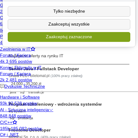
Poznaj
Tylko niezbędne
Wyślij wiadomość
Zaakceptuj wszystkie
Znajdź posty użytkownika
Zaakceptuj zaznaczone
Szukaj pracy
Najlepsze oferty na rynku IT
Senior Java / Fullstack Developer
Grupa PLG / biletomat.pl
(100% pracy zdalnej)
24,000 - 35,200 zł
java
sql
transakcje
Program szkoleniowy - wdrożenia systemów
eq system
sql
produkcja
Frontend Developer
MindPal Sp. z o. o.
(40% pracy zdalnej)