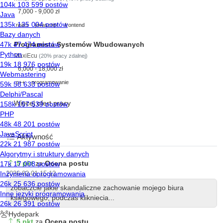
7,000 - 9,000 zł
react
javascript
frontend
Programista Systemów Wbudowanych
MaxiEcu
(20% pracy zdalnej)
6,000 - 18,000 zł
c++
programowanie
Więcej ofert pracy
Aktywność
5 pkt
za
Ocena postu
2026-02-01 15:12
zobaczcie jakie skandaliczne zachowanie mojego biura
ksiegowego, podczas klikniecia...
5 pkt
za
Ocena postu