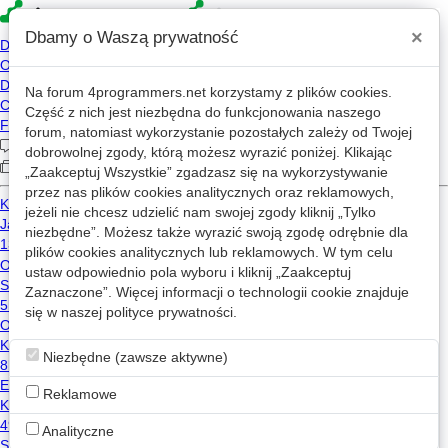
×
Dbamy o Waszą prywatność
Na forum
4programmers.net
korzystamy z plików cookies.
Kusterek
Część z nich jest niezbędna do funkcjonowania naszego
forum, natomiast wykorzystanie pozostałych zależy od Twojej
KU
2026-07-15 21:14
dobrowolnej zgody, którą możesz wyrazić poniżej. Klikając
2022-06-08 15:35
„Zaakceptuj Wszystkie” zgadzasz się na wykorzystywanie
przez nas plików cookies analitycznych oraz reklamowych,
594 wizyt
jeżeli nie chcesz udzielić nam swojej zgody kliknij „Tylko
niezbędne”. Możesz także wyrazić swoją zgodę odrębnie dla
plików cookies analitycznych lub reklamowych. W tym celu
Wiadomość
ustaw odpowiednio pola wyboru i kliknij „Zaakceptuj
Zaznaczone”. Więcej informacji o technologii cookie znajduje
się w naszej
Wpisy Kusterek na mikroblogu
polityce prywatności
.
Niezbędne (zawsze aktywne)
Użytkownik nie opublikował żadnego wpisu na mikroblogu.
Reklamowe
Analityczne