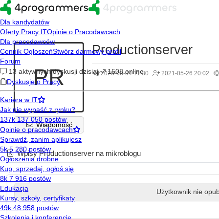
Productionserver
PR
2026-08-04 11:30
2021-05-26 20:02
Wiadomość
Wpisy Productionserver na mikroblogu
Użytkownik nie opub