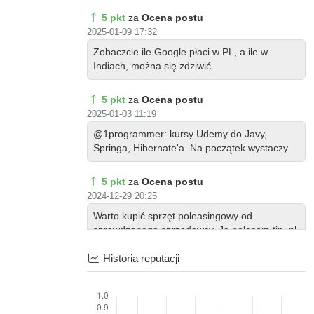
5 pkt
za
Ocena postu
2025-01-09 17:32
Zobaczcie ile Google płaci w PL, a ile w
Indiach, można się zdziwić
5 pkt
za
Ocena postu
2025-01-03 11:19
@1programmer: kursy Udemy do Javy,
Springa, Hibernate'a. Na początek wystaczy
5 pkt
za
Ocena postu
2024-12-29 20:25
Warto kupić sprzęt poleasingowy od
sprawdzonego sprzedawcy. Ja polecam tip_pl
na all...
Historia reputacji
5 pkt
za
Ocena postu
2024-12-29 10:32
Warto kupić sprzęt poleasingowy od