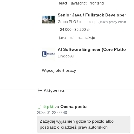
react
javascript
frontend
Senior Java / Fullstack Developer
Grupa PLG / biletomat.pl
(100% pracy zdalnej)
24,000 - 35,200 zł
java
sql
transakcje
AI Software Engineer (Core Platform 
Linkjob AI
Więcej ofert pracy
Aktywność
5 pkt
za
Ocena postu
2025-01-22 09:40
Zażądaj wyjaśnień gdzie to poszło albo
postrasz o kradzież praw autorskich