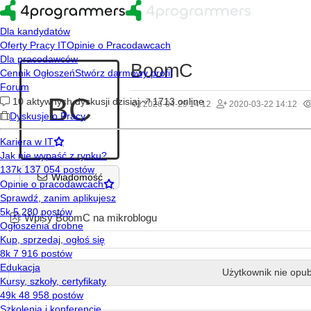
BoomC
BC
2026-04-29 14:12
2020-03-22 14:12
Wiadomość
Wpisy BoomC na mikroblogu
Użytkownik nie opub