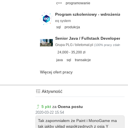
c++
programowanie
Program szkoleniowy - wdrożenia s
eq system
sql
produkcja
Senior Java / Fullstack Developer
Grupa PLG / biletomat.pl
(100% pracy zdalnej)
24,000 - 35,200 zł
java
sql
transakcje
Więcej ofert pracy
Aktywność
5 pkt
za
Ocena postu
2020-03-22 15:54
Tak zapomniałem że Paint i MonoGame ma
tak jakby układ współrzędnych z osią Y