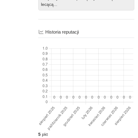
lecącą...
Historia reputacji
5
pkt