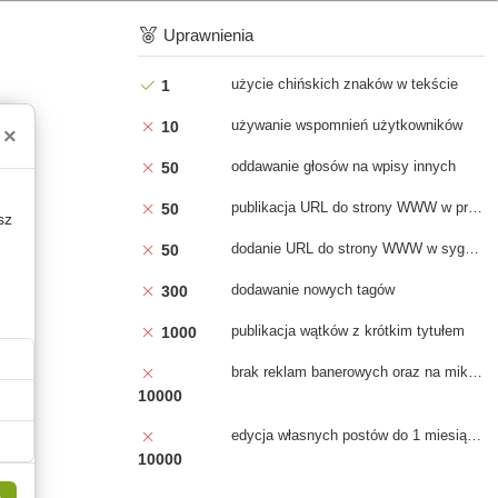
Uprawnienia
użycie chińskich znaków w tekście
1
używanie wspomnień użytkowników
10
×
oddawanie głosów na wpisy innych
50
publikacja URL do strony WWW w profilu
50
sz
dodanie URL do strony WWW w sygnaturze na forum
50
dodawanie nowych tagów
300
publikacja wątków z krótkim tytułem
1000
brak reklam banerowych oraz na mikroblogu
10000
edycja własnych postów do 1 miesiąca od daty napisania
10000