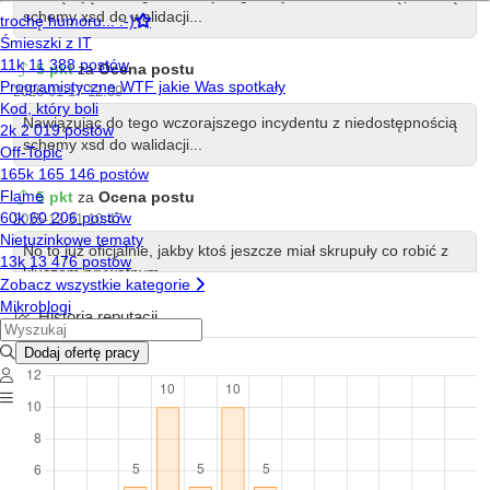
schemy xsd do walidacji...
5 pkt
za
Ocena postu
2026-01-17 12:09
Nawiązując do tego wczorajszego incydentu z niedostępnością
schemy xsd do walidacji...
5 pkt
za
Ocena postu
2025-12-31 10:47
No to już oficjalnie, jakby ktoś jeszcze miał skrupuły co robić z
kluczem prywatnym...
Historia reputacji
-5 pkt
za
Ocena postu
2025-12-31 10:47
No to już oficjalnie, jakby ktoś jeszcze miał skrupuły co robić z
kluczem prywatnym...
5 pkt
za
Ocena postu
2025-12-31 10:47