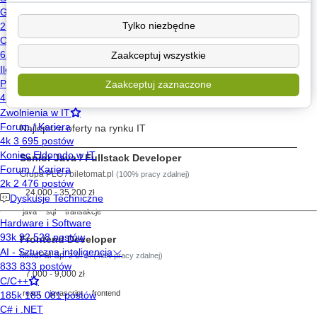
Poznaj
Tylko niezbędne
Wyślij wiadomość
Zaakceptuj wszystkie
Znajdź posty użytkownika
Zaakceptuj zaznaczone
Szukaj pracy
Najlepsze oferty na rynku IT
Senior Java / Fullstack Developer
Grupa PLG / biletomat.pl
(100% pracy zdalnej)
24,000 - 35,200 zł
java
sql
transakcje
Frontend Developer
MindPal Sp. z o. o.
(40% pracy zdalnej)
7,000 - 9,000 zł
react
javascript
frontend