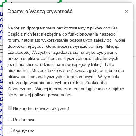
×
Dbamy o Waszą prywatność
Na forum
4programmers.net
korzystamy z plików cookies.
N1ebieski
Część z nich jest niezbędna do funkcjonowania naszego
forum, natomiast wykorzystanie pozostałych zależy od Twojej
2026-08-03 23:05
dobrowolnej zgody, którą możesz wyrazić poniżej. Klikając
2019-08-11 11:42
„Zaakceptuj Wszystkie” zgadzasz się na wykorzystywanie
przez nas plików cookies analitycznych oraz reklamowych,
1,553 wizyt
jeżeli nie chcesz udzielić nam swojej zgody kliknij „Tylko
niezbędne”. Możesz także wyrazić swoją zgodę odrębnie dla
plików cookies analitycznych lub reklamowych. W tym celu
Wiadomość
ustaw odpowiednio pola wyboru i kliknij „Zaakceptuj
Zaznaczone”. Więcej informacji o technologii cookie znajduje
się w naszej
Wpisy N1ebieski na mikroblogu
polityce prywatności
.
Niezbędne (zawsze aktywne)
Użytkownik nie opublikował żadnego wpisu na mikroblogu.
Reklamowe
Analityczne