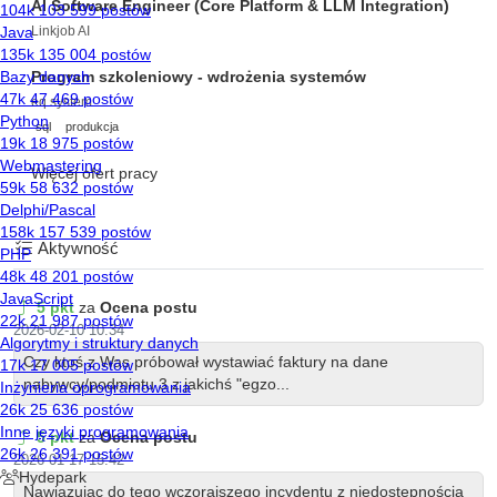
AI Software Engineer (Core Platform & LLM Integration)
Linkjob AI
Program szkoleniowy - wdrożenia systemów
eq system
sql
produkcja
Więcej ofert pracy
Aktywność
5 pkt
za
Ocena postu
2026-02-10 10:34
Czy ktoś z Was próbował wystawiać faktury na dane
nabywcy/podmiotu 3 z jakichś "egzo...
5 pkt
za
Ocena postu
2026-01-17 15:42
Nawiązując do tego wczorajszego incydentu z niedostępnością