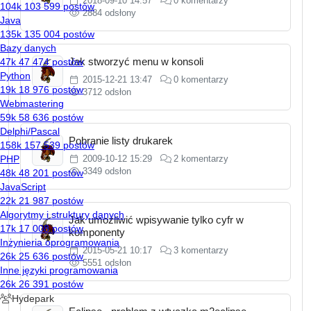
2018-09-10 14:57
0 komentarzy
2884 odsłony
Jak stworzyć menu w konsoli
2015-12-21 13:47
0 komentarzy
3712 odsłon
Pobranie listy drukarek
2009-10-12 15:29
2 komentarzy
3349 odsłon
Jak umożliwić wpisywanie tylko cyfr w
komponenty
2015-05-21 10:17
3 komentarzy
5551 odsłon