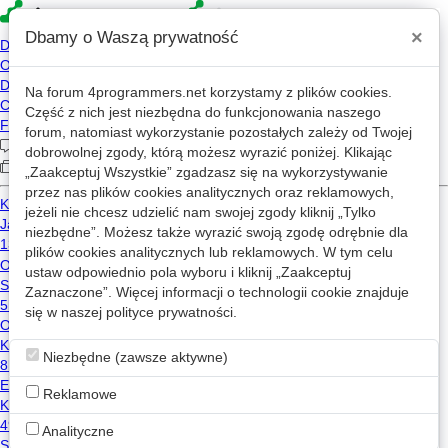
×
Dbamy o Waszą prywatność
Na forum
4programmers.net
korzystamy z plików cookies.
Java
Część z nich jest niezbędna do funkcjonowania naszego
forum, natomiast wykorzystanie pozostałych zależy od Twojej
Czyli często zadawane pytania
dobrowolnej zgody, którą możesz wyrazić poniżej. Klikając
Adam Boduch
„Zaakceptuj Wszystkie” zgadzasz się na wykorzystywanie
przez nas plików cookies analitycznych oraz reklamowych,
2005-12-18 15:27:59
jeżeli nie chcesz udzielić nam swojej zgody kliknij „Tylko
2014-02-03 09:41:35
niezbędne”. Możesz także wyrazić swoją zgodę odrębnie dla
plików cookies analitycznych lub reklamowych. W tym celu
1 komentarz
ustaw odpowiednio pola wyboru i kliknij „Zaakceptuj
8317 odsłon
Zaznaczone”. Więcej informacji o technologii cookie znajduje
W tej kategorii staramy się gromadzić odpowiedzi na często pojawiające
się w naszej
polityce prywatności
.
się na forum pytania i problemy. Większość z nich można rozwiązać za
pomocą kilku prostych kroków.
Niezbędne (zawsze aktywne)
Reklamowe
Java
Analityczne