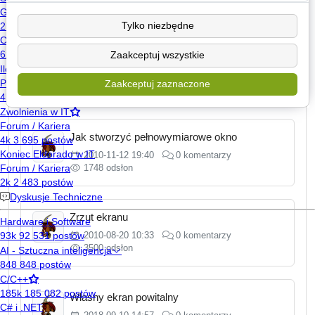
Tylko niezbędne
Zaakceptuj wszystkie
Jak poradzić sobie z NoClassDefFoundError
2013-04-18 12:32
0 komentarzy
Zaakceptuj zaznaczone
1533 odsłony
Jak stworzyć pełnowymiarowe okno
2010-11-12 19:40
0 komentarzy
1748 odsłon
Zrzut ekranu
2010-08-20 10:33
0 komentarzy
3500 odsłon
Własny ekran powitalny