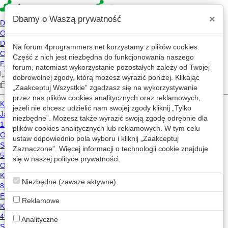
×
Dbamy o Waszą prywatność
Na forum
4programmers.net
korzystamy z plików cookies.
4p
Część z nich jest niezbędna do funkcjonowania naszego
Forum
forum, natomiast wykorzystanie pozostałych zależy od Twojej
dobrowolnej zgody, którą możesz wyrazić poniżej. Klikając
„Zaakceptuj Wszystkie” zgadzasz się na wykorzystywanie
przez nas plików cookies analitycznych oraz reklamowych,
Kategorie
Wszystkie
Posty: surex
jeżeli nie chcesz udzielić nam swojej zgody kliknij „Tylko
niezbędne”. Możesz także wyrazić swoją zgodę odrębnie dla
prosty listbox
w
C/C++
plików cookies analitycznych lub reklamowych. W tym celu
ustaw odpowiednio pola wyboru i kliknij „Zaakceptuj
0
532
Zaznaczone”. Więcej informacji o technologii cookie znajduje
surex
2007-03-05 18:53
się w naszej
polityce prywatności
.
odczyt pliku z zasobów programu
w
C/C++
11
3.0k
Niezbędne (zawsze aktywne)
kwi
2006-10-05 05:04
Reklamowe
Analityczne