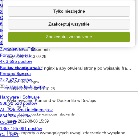
Automatyzacja wewnątrz kontenera
w
Dev/ops
5
923
Tylko niezbędne
docker
linux
bash
dockerfile
Zaakceptuj wszystkie
reklamowka_na_wietrze
2022-08-19 13:05
Ubuntu - problem z automatycznym wyłączaniem ekranu przy blokowaniu (Windows key + L)
Zaakceptuj zaznaczone
0
577
ubuntu
linux
debian
mint
joey
2022-08-13 09:28
Jak skonfigurować nginx'a aby otwierał stronę po wpisaniu frazy po /
3
716
docker
linux
nginx
Patryk27
2022-08-10 10:25
Wykonywanie Komend w Dockerfile
w
Dev/ops
1
752
linux
docker
docker-compose
dockerfile
baroo
2022-08-08 15:59
Linux - raporty o wymagających uwagi zdarzeniach wysyłane na maila