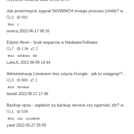
Jak przechwycić sygnał SIGWINCH innego procesu (child)?
w
C/C+
2
502
linux
c
overcq
2022-06-17 08:16
Edytor Atom - brak wsparcia
w
Hardware/Software
7
1.5k
2
linux
windows
ide
LukeJL
2022-06-09 14:44
Administracja Linuksem bez użycia Google - jak to osiągnąć?
w
Har
3
900
1
linux
terminal
iteredi
2022-05-27 17:48
Backup vpsa - zapłacić za backup service czy ogarniać zfs?
w
Hard
1
539
linux
vps
sysadmin
yarel
2022-05-27 05:05