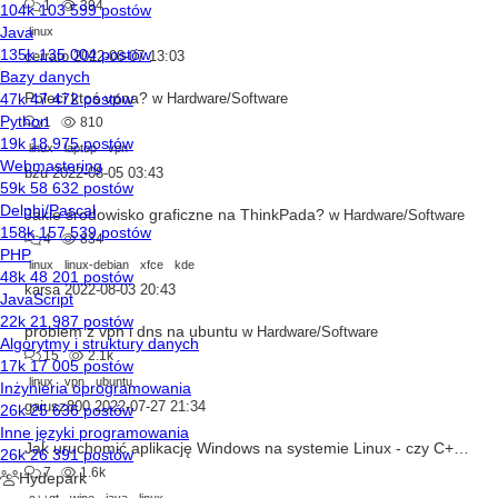
1
394
linux
cerrato
2022-08-07 13:03
Poleci ktoś vpna?
w
Hardware/Software
1
810
linux
laptop
vpn
bzu
2022-08-05 03:43
Jakie środowisko graficzne na ThinkPada?
w
Hardware/Software
4
834
linux
linux-debian
xfce
kde
karsa
2022-08-03 20:43
problem z vpn i dns na ubuntu
w
Hardware/Software
15
2.1k
linux
vpn
ubuntu
gajusz800
2022-07-27 21:34
Jak uruchomić aplikację Windows na systemie Linux - czy C++ i Qt to dobry pomysł?
7
1.6k