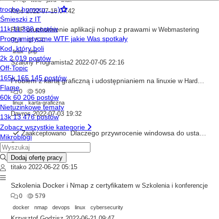
c++qt
wine
java
linux
Ktos
2022-07-16 07:42
PHP uruchomienie aplikacji nohup z prawami
w
Webmastering
1
570
linux
php
Szalony Programista2
2022-07-05 22:16
Problem z kartą graficzną i udostępnianiem na linuxie
w
Hardware/Software
0
509
linux
karta-graficzna
Davros
2022-07-03 19:32
Dlaczego przywrocenie windowsa do ustawien fabrycznych mialo wplyw na linuxa?
Zaakceptowano
1
820
windows
linux
titako
2022-06-22 05:15
Szkolenia Docker i Nmap z certyfikatem
w
Szkolenia i konferencje
0
579
docker
nmap
devops
linux
cybersecurity
Krzysztof Godzisz
2022-06-21 09:47