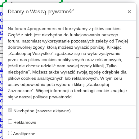
×
Dbamy o Waszą prywatność
Na forum
4programmers.net
korzystamy z plików cookies.
4p
Część z nich jest niezbędna do funkcjonowania naszego
Forum
forum, natomiast wykorzystanie pozostałych zależy od Twojej
dobrowolnej zgody, którą możesz wyrazić poniżej. Klikając
„Zaakceptuj Wszystkie” zgadzasz się na wykorzystywanie
przez nas plików cookies analitycznych oraz reklamowych,
Kategorie
Wszystkie
Wątki z: linux
jeżeli nie chcesz udzielić nam swojej zgody kliknij „Tylko
niezbędne”. Możesz także wyrazić swoją zgodę odrębnie dla
Jak wykorzystać specyfikę Linuxa do przyspieszenia aplikacji?
w
C/
plików cookies analitycznych lub reklamowych. W tym celu
ustaw odpowiednio pola wyboru i kliknij „Zaakceptuj
18
2.3k
Zaznaczone”. Więcej informacji o technologii cookie znajduje
c++
linux
się w naszej
polityce prywatności
.
ksh
2022-08-25 18:41
Linux, opcje terminala na które termios nie ma wpływu?
w
C/C++
Niezbędne (zawsze aktywne)
12
1.7k
Reklamowe
c
linux
termios
terminal
elwis
2022-08-20 11:34
Analityczne