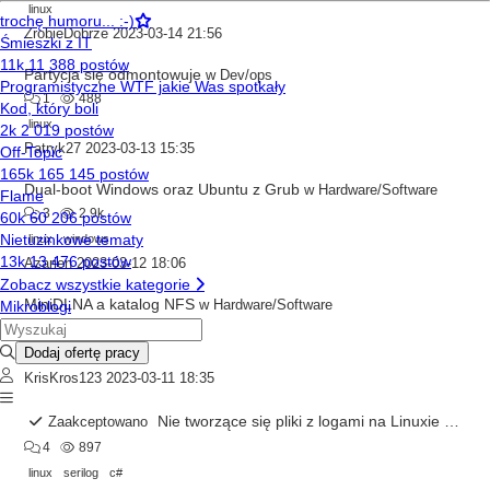
linux
ZrobieDobrze
2023-03-14 21:56
Partycja się odmontowuje
w
Dev/ops
1
488
linux
Patryk27
2023-03-13 15:35
Dual-boot Windows oraz Ubuntu z Grub
w
Hardware/Software
3
2.9k
linux
windows
Azarien
2023-03-12 18:06
MiniDLNA a katalog NFS
w
Hardware/Software
0
548
linux
nfs
KrisKros123
2023-03-11 18:35
Nie tworzące się pliki z logami na Linuxie
Zaakceptowano
w
Dev/
4
897
linux
serilog
c#