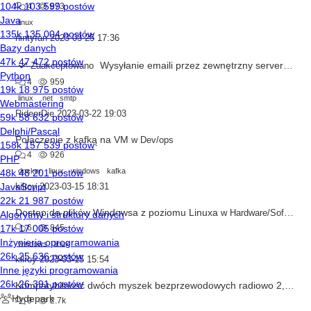
4
873
linux
nintyfan
2023-03-25 17:36
Wysyłanie emaili przez zewnętrzny server SMTP
Zaakceptowano
4
959
linux
.net
smtp
RideorDie
2023-03-22 19:03
Połączenie z kafką na VM
w
Dev/ops
4
926
docker
linux
windows
kafka
kilroy
2023-03-15 18:31
Dostęp do plików Windowsa z poziomu Linuxa
w
Hardware/Software
6
845
windows
linux
kilroy
2023-03-15 15:54
Kompatybilność dwóch myszek bezprzewodowych radiowo 2,4 GHz
9
2.7k