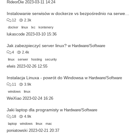
RideorDie
2023-03-11 14:24
Instalowanie serwisów w dockerze vs bezpośrednio na serwerze
w
12
2.3k
docker
linux
lxc
kontenery
lukascode
2023-03-10 15:36
Jak zabezpieczyć server linux?
w
Hardware/Software
4
2.4k
linux
serwer
hosting
security
elwis
2023-02-26 12:55
Instalacja Linuxa - powrót do Windowsa
w
Hardware/Software
11
3.9k
windows
linux
WeiXiao
2023-02-24 16:26
Jaki laptop dla programisty
w
Hardware/Software
18
4.9k
laptop
windows
linux
mac
poniatowski
2023-02-21 20:37