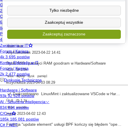
Vim i low level edytory do programowania wysokopoziomowego
w
H
3
1.1k
Tylko niezbędne
linux
java
c#
Zaakceptuj wszystkie
hauleth
2023-04-24 11:24
Jak sprawdzić czy proces jest uruchomiony?
w
Inne języki programowania
Zaakceptuj zaznaczone
5
1.1k
bash
linux
AnyKtokolwiek
2023-04-22 14:41
Dyski SSD i pamięci RAM goodram
w
Hardware/Software
8
1.5k
linux
laptop
dysk
pamięć
krzychu82a
2023-04-03 08:29
LinuxMint i zaktualizowane VSCode
Zaakceptowano
w
Hardware/Software
6
1.1k
linux
vscode
mpaw
2023-04-02 12:43
Funkcja "update element" usługi BPF kończy się błędem "operation not supported"