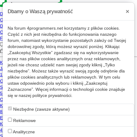
×
Dbamy o Waszą prywatność
Na forum
4programmers.net
korzystamy z plików cookies.
4p
Część z nich jest niezbędna do funkcjonowania naszego
Forum
forum, natomiast wykorzystanie pozostałych zależy od Twojej
dobrowolnej zgody, którą możesz wyrazić poniżej. Klikając
„Zaakceptuj Wszystkie” zgadzasz się na wykorzystywanie
przez nas plików cookies analitycznych oraz reklamowych,
Kategorie
Wszystkie
Wątki z: linux
jeżeli nie chcesz udzielić nam swojej zgody kliknij „Tylko
niezbędne”. Możesz także wyrazić swoją zgodę odrębnie dla
Zablokowanie się programu na regcomp, gdy zastąpione funkcje menedżera pamięci
plików cookies analitycznych lub reklamowych. W tym celu
ustaw odpowiednio pola wyboru i kliknij „Zaakceptuj
2
496
Zaznaczone”. Więcej informacji o technologii cookie znajduje
linux
c
się w naszej
polityce prywatności
.
ksh
2023-05-06 10:40
Bspwm na MxLinux
w
Hardware/Software
Niezbędne (zawsze aktywne)
0
479
Reklamowe
linux
PolskaGra
2023-05-01 16:25
Analityczne