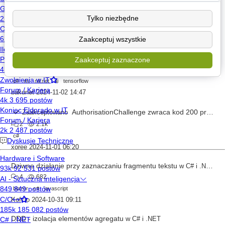
Własny component dla buttona - jaki typ InputBase<T>?
w
C# i .NET
0
768
1
Tylko niezbędne
blazor
c#
Zaakceptuj wszystkie
Kofcio
2024-11-02 18:15
SciSharp i ML.NET
w
C# i .NET
Zaakceptuj zaznaczone
3
907
c#
ml
ml.net
ai
tensorflow
bakunet
2024-11-02 14:47
AuthorisationChallenge zwraca kod 200 przy błędnym SessionToken
Zaakceptowano
2
2.1k
c#
xoree
2024-11-01 06:20
Dziwne działanie przy zaznaczaniu fragmentu tekstu
w
C# i .NET
4
682
blazor
c#
javascript
Kofcio
2024-10-31 09:11
DDD - izolacja elementów agregatu
w
C# i .NET