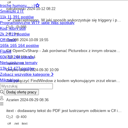
c#
rjakubowski
2024-10-12 08:22
W jaki sposób wykorzystuje się triggery i procedury składowane w .net?
Zaakceptowano
5
985
c#
.net
tom098
2024-10-09 19:55
C# OpenCvSharp - Jak porównać Picturebox z innym obrazem z dysku ?
8
678
1
opencv
c#
Dmytro Bojko
2024-09-30 10:09
Jak połączyć FindWindow z kodem wykonującym zrzut ekranu ?
w
1
407
c#
Azarien
2024-09-29 08:36
itext - dodawany tekst do PDF jest lustrzanym odbiciem
w
C# i .NET
2
400
c#
.net
itext