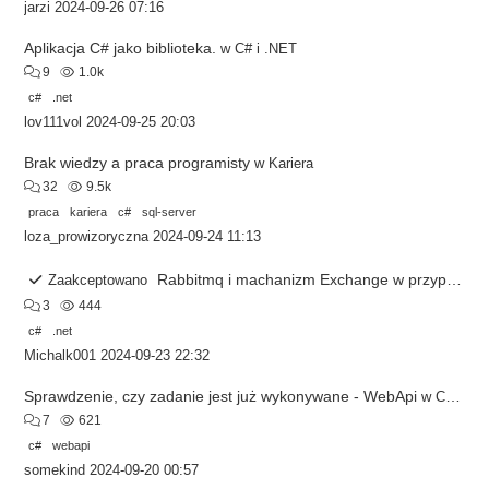
jarzi
2024-09-26 07:16
Aplikacja C# jako biblioteka.
w
C# i .NET
9
1.0k
c#
.net
lov111vol
2024-09-25 20:03
Brak wiedzy a praca programisty
w
Kariera
32
9.5k
praca
kariera
c#
sql-server
loza_prowizoryczna
2024-09-24 11:13
Rabbitmq i machanizm Exchange w przypadku wielu instancji
Zaakceptowano
3
444
c#
.net
Michalk001
2024-09-23 22:32
Sprawdzenie, czy zadanie jest już wykonywane - WebApi
w
C# i .NET
7
621
c#
webapi
somekind
2024-09-20 00:57