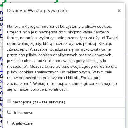
×
Dbamy o Waszą prywatność
Na forum
4programmers.net
korzystamy z plików cookies.
4p
Część z nich jest niezbędna do funkcjonowania naszego
Forum
forum, natomiast wykorzystanie pozostałych zależy od Twojej
dobrowolnej zgody, którą możesz wyrazić poniżej. Klikając
„Zaakceptuj Wszystkie” zgadzasz się na wykorzystywanie
przez nas plików cookies analitycznych oraz reklamowych,
Kategorie
Wszystkie
Wątki z: c#
jeżeli nie chcesz udzielić nam swojej zgody kliknij „Tylko
niezbędne”. Możesz także wyrazić swoją zgodę odrębnie dla
ByteZ II (Roguelike Game)
w
Oceny i recenzje
plików cookies analitycznych lub reklamowych. W tym celu
ustaw odpowiednio pola wyboru i kliknij „Zaakceptuj
1
559
4
Zaznaczone”. Więcej informacji o technologii cookie znajduje
c#
autopromocja
unity
roguelike
się w naszej
polityce prywatności
.
D. F.- gdpr
2024-11-13 20:06
Czy należy pobierać encję podczas aktualizacji?
w
Inżynieria oprogramowania
Niezbędne (zawsze aktywne)
9
1.1k
Reklamowe
sql
c#
superdurszlak
2024-11-07 16:20
Analityczne