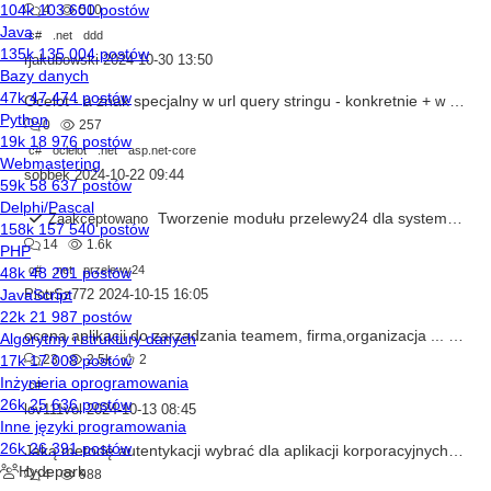
4
510
c#
.net
ddd
rjakubowski
2024-10-30 13:50
Ocelot - a znak specjalny w url query stringu - konkretnie +
w
C# i .
0
257
c#
oclelot
.net
asp.net-core
sobbek
2024-10-22 09:44
Tworzenie modułu przelewy24 dla systemu Nopcommerce
Zaakceptowano
14
1.6k
c#
.net
przelewy24
PiotrSz772
2024-10-15 16:05
ocena aplikacji do zarzadzania teamem, firma,organizacja ...
w
Ocen
23
2.5k
2
c#
lov111vol
2024-10-13 08:45
Jaką metodę autentykacji wybrać dla aplikacji korporacyjnych?
w
C#
4
988