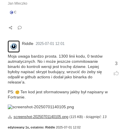
Jan Mleczko
C
Riddle
2025-07-01 12:01
Moja uwaga bardzo prosta. 1300 linii kodu, 0 testów
autmatycznych. No i może jeszcze commitowanie
3
binarki do kontroli wersji jest trochę dziwne. Lepiej
byłoby napisać skrypt budujący, wrzucić do żeby się
odpalił w github actions i dodał jako binarka do
release'a.
PS:
Ten kod jest sformatowany jakby był napisany w
Fortranie.
screenshot-20250701140105.png
(115 KB) -
ściągnięć: 13
edytowany 1x, ostatnio:
Riddle
2025-07-01 12:02