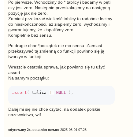
Po pierwsze. Wchodzimy do * tablicy i badamy w pętli
czy jest zero. Następnie przeskakujemy na następną
pozycję jak nie zero.
Zamiast przekazać wielkość tablicy to radośnie lecimy
do nieskończoności, aż złapiemy zero. wychodzimy i
gwarantujemy, że złapaliśmy zero.
Kompletnie bez sensu.
Po drugie char *początek nie ma sensu. Zamiast
przekazywać tą zmienną do funkcji powinno się ją
tworzyć w funkcji.
Wreszcie ostatnia sprawa, jak powinno się tu użyć
assert.
Na samym początku:
assert
(
 talica 
!=
NULL
)
;
Dalej mi się nie chce czytać, na dodatek polskie
nazewnictwo, wtf.
edytowany 2x, ostatnio:
cerrato
2025-08-01 07:28