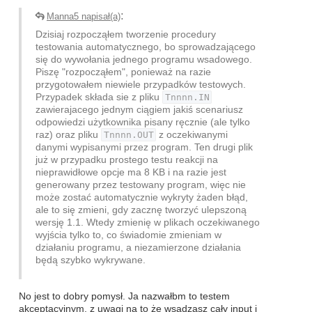
:
Manna5 napisał(a)
Dzisiaj rozpocząłem tworzenie procedury
testowania automatycznego, bo sprowadzającego
się do wywołania jednego programu wsadowego.
Piszę "rozpocząłem", ponieważ na razie
przygotowałem niewiele przypadków testowych.
Przypadek składa sie z pliku
Tnnnn.IN
zawierajacego jednym ciągiem jakiś scenariusz
odpowiedzi użytkownika pisany ręcznie (ale tylko
raz) oraz pliku
Tnnnn.OUT
z oczekiwanymi
danymi wypisanymi przez program. Ten drugi plik
już w przypadku prostego testu reakcji na
nieprawidłowe opcje ma 8 KB i na razie jest
generowany przez testowany program, więc nie
może zostać automatycznie wykryty żaden błąd,
ale to się zmieni, gdy zacznę tworzyć ulepszoną
wersję 1.1. Wtedy zmienię w plikach oczekiwanego
wyjścia tylko to, co świadomie zmieniam w
działaniu programu, a niezamierzone działania
będą szybko wykrywane.
No jest to dobry pomysł. Ja nazwałbm to testem
akceptacyjnym, z uwagi na to że wsadzasz cały input i