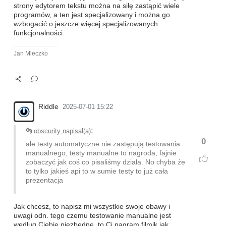
strony edytorem tekstu można na siłę zastąpić wiele
programów, a ten jest specjalizowany i można go
wzbogacić o jeszcze więcej specjalizowanych
funkcjonalności.
Jan Mleczko
Riddle
2025-07-01 15:22
:
obscurity napisał(a)
0
ale testy automatyczne nie zastępują testowania
manualnego, testy manualne to nagroda, fajnie
zobaczyć jak coś co pisaliśmy działa. No chyba że
to tylko jakieś api to w sumie testy to już cała
prezentacja
Jak chcesz, to napisz mi wszystkie swoje obawy i
uwagi odn. tego czemu testowanie manualne jest
według Ciebie niezbędne, to Ci nagram filmik jak