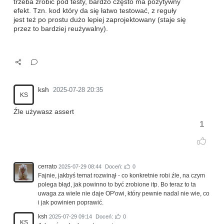
trzeba zrobić pod testy, bardzo często ma pozytywny
efekt. Tzn. kod który da się łatwo testować, z reguły
jest też po prostu dużo lepiej zaprojektowany (staje się
przez to bardziej reużywalny).
ksh
2025-07-28 20:35
KS
Źle używasz assert
1
cerrato
2025-07-29 08:44
Doceń:
0
Fajnie, jakbyś temat rozwinął - co konkretnie robi źle, na czym
polega błąd, jak powinno to być zrobione itp. Bo teraz to ta
uwaga za wiele nie daje OP'owi, który pewnie nadal nie wie, co
i jak powinien poprawić.
ksh
2025-07-29 09:14
Doceń:
0
KS