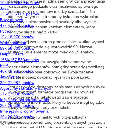
Zaletą programu jest ładna semigraficzna prezentacja
rozważanego podziału oraz możliwosć sprawnego
przenoszenia elementów miedzy szufladami. Na
papierze w tym celu trzeba by było albo wykreślać
elementy z nieodpowiedniej szuflady albo wyciąć
karteczki z zapisanym każdym elementem, które
mogłyby się zsunąć z kartki.
W aktualnej wersji górna granica ilości szuflad wynosi
12, a elementów da się wprowadzić 99. Nazwa
szuflady lub elementu może mieć do 15 znaków.
Ponadto Rozdzielacz uwzględnia samoczynne
rozdzielanie elementów pomiędzy szuflady (możliwie)
po równo albo pseudolosowo na Twoje żądanie.
Później możesz dokonać ręcznych poprawek.
Jest oczywiście dostępny zapis stanu danych na dysku
w wewnętrznym formacie programu jak również
wytworzenie pliku tekstowego zawierającego
opracowane informacje, który to będzie mógł oglądać
każdy w dowolnym edytorze tekstu.
Jeszcze lepszą (w niektórych przypadkach)
możliwością zewnętrznej prezentacji danych jest zapis
jako dokument HTML (do przeglądania w przeglądarce