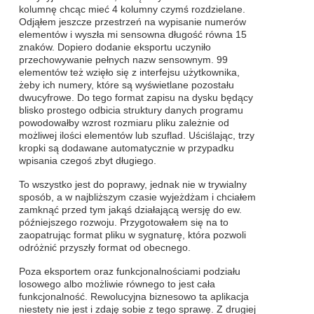
kolumnę chcąc mieć 4 kolumny czymś rozdzielane.
Odjąłem jeszcze przestrzeń na wypisanie numerów
elementów i wyszła mi sensowna długość równa 15
znaków. Dopiero dodanie eksportu uczyniło
przechowywanie pełnych nazw sensownym. 99
elementów też wzięło się z interfejsu użytkownika,
żeby ich numery, które są wyświetlane pozostału
dwucyfrowe. Do tego format zapisu na dysku będący
blisko prostego odbicia struktury danych programu
powodowałby wzrost rozmiaru pliku zależnie od
możliwej ilości elementów lub szuflad. Uściślając, trzy
kropki są dodawane automatycznie w przypadku
wpisania czegoś zbyt długiego.
To wszystko jest do poprawy, jednak nie w trywialny
sposób, a w najbliższym czasie wyjeżdżam i chciałem
zamknąć przed tym jakąś działającą wersję do ew.
późniejszego rozwoju. Przygotowałem się na to
zaopatrując format pliku w sygnaturę, która pozwoli
odróżnić przyszły format od obecnego.
Poza eksportem oraz funkcjonalnościami podziału
losowego albo możliwie równego to jest cała
funkcjonalność. Rewolucyjna biznesowo ta aplikacja
niestety nie jest i zdaję sobie z tego sprawę. Z drugiej