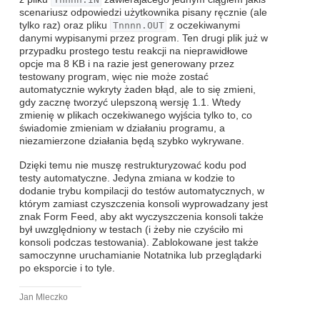
scenariusz odpowiedzi użytkownika pisany ręcznie (ale
tylko raz) oraz pliku
Tnnnn.OUT
z oczekiwanymi
danymi wypisanymi przez program. Ten drugi plik już w
przypadku prostego testu reakcji na nieprawidłowe
opcje ma 8 KB i na razie jest generowany przez
testowany program, więc nie może zostać
automatycznie wykryty żaden błąd, ale to się zmieni,
gdy zacznę tworzyć ulepszoną wersję 1.1. Wtedy
zmienię w plikach oczekiwanego wyjścia tylko to, co
świadomie zmieniam w działaniu programu, a
niezamierzone działania będą szybko wykrywane.
Dzięki temu nie muszę restrukturyzować kodu pod
testy automatyczne. Jedyna zmiana w kodzie to
dodanie trybu kompilacji do testów automatycznych, w
którym zamiast czyszczenia konsoli wyprowadzany jest
znak Form Feed, aby akt wyczyszczenia konsoli także
był uwzględniony w testach (i żeby nie czyściło mi
konsoli podczas testowania). Zablokowane jest także
samoczynne uruchamianie Notatnika lub przeglądarki
po eksporcie i to tyle.
Jan Mleczko