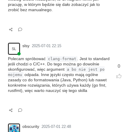
pracuję, w którym będzie się dało zobaczyć jak to
zrobić bez manualnego.
slsy
2025-07-01 22:15
SL
Polecam spróbować
clang-format
. Jest to standard
jeśli chodzi o C/C++. Do tego można go dowolnie
0
skonfigurować, więc argument
a bo nie jest po
mojemu
odpada. Inne języki często mają ogólne
zasady co do formatowania (Java, Python) lub nawet
konkretne rozwiązania, których używa każdy (go fmt,
rustfmt), więc warto nauczyć się tego skilla
obscurity
2025-07-01 22:48