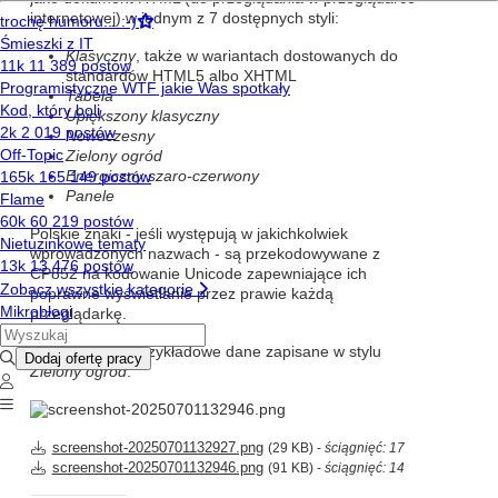
internetowej) w jednym z 7 dostępnych styli:
Klasyczny
, także w wariantach dostowanych do
standardów HTML5 albo XHTML
Tabela
Upiększony klasyczny
Nowoczesny
Zielony ogród
Energiczny szaro-czerwony
Panele
Polskie znaki - jeśli występują w jakichkolwiek
wprowadzonych nazwach - są przekodowywane z
CP852 na kodowanie Unicode zapewniające ich
poprawne wyświetlanie przez prawie każdą
przeglądarkę.
Tak wyglądają przykładowe dane zapisane w stylu
Zielony ogród
:
screenshot-20250701132927.png
(29 KB) -
ściągnięć: 17
screenshot-20250701132946.png
(91 KB) -
ściągnięć: 14