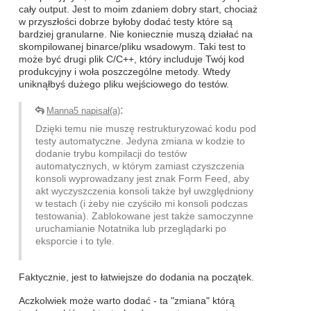
cały output. Jest to moim zdaniem dobry start, chociaż
w przyszłości dobrze byłoby dodać testy które są
bardziej granularne. Nie koniecznie muszą działać na
skompilowanej binarce/pliku wsadowym. Taki test to
może być drugi plik C/C++, który includuje Twój kod
produkcyjny i woła poszczególne metody. Wtedy
uniknąłbyś dużego pliku wejściowego do testów.
:
Manna5 napisał(a)
Dzięki temu nie muszę restrukturyzować kodu pod
testy automatyczne. Jedyna zmiana w kodzie to
dodanie trybu kompilacji do testów
automatycznych, w którym zamiast czyszczenia
konsoli wyprowadzany jest znak Form Feed, aby
akt wyczyszczenia konsoli także był uwzględniony
w testach (i żeby nie czyściło mi konsoli podczas
testowania). Zablokowane jest także samoczynne
uruchamianie Notatnika lub przeglądarki po
eksporcie i to tyle.
Faktycznie, jest to łatwiejsze do dodania na początek.
Aczkolwiek może warto dodać - ta "zmiana" którą