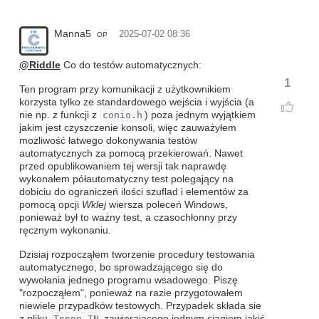
Manna5
2025-07-02 08:36
OP
@Riddle
Co do testów automatycznych:
1
Ten program przy komunikacji z użytkownikiem
korzysta tylko ze standardowego wejścia i wyjścia (a
nie np. z funkcji z
conio.h
) poza jednym wyjątkiem
jakim jest czyszczenie konsoli, więc zauważyłem
możliwość łatwego dokonywania testów
automatycznych za pomocą przekierowań. Nawet
przed opublikowaniem tej wersji tak naprawdę
wykonałem półautomatyczny test polegający na
dobiciu do ograniczeń ilości szuflad i elementów za
pomocą opcji
Wklej
wiersza poleceń Windows,
ponieważ był to ważny test, a czasochłonny przy
ręcznym wykonaniu.
Dzisiaj rozpocząłem tworzenie procedury testowania
automatycznego, bo sprowadzającego się do
wywołania jednego programu wsadowego. Piszę
"rozpocząłem", ponieważ na razie przygotowałem
niewiele przypadków testowych. Przypadek składa sie
z pliku
Tnnnn.IN
zawierajacego jednym ciągiem jakiś