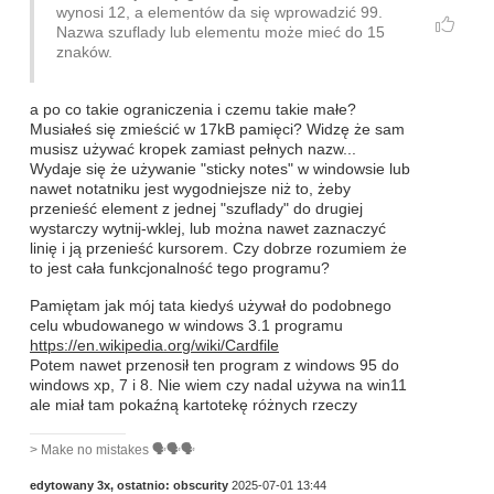
wynosi 12, a elementów da się wprowadzić 99.
Nazwa szuflady lub elementu może mieć do 15
znaków.
a po co takie ograniczenia i czemu takie małe?
Musiałeś się zmieścić w 17kB pamięci? Widzę że sam
musisz używać kropek zamiast pełnych nazw...
Wydaje się że używanie "sticky notes" w windowsie lub
nawet notatniku jest wygodniejsze niż to, żeby
przenieść element z jednej "szuflady" do drugiej
wystarczy wytnij-wklej, lub można nawet zaznaczyć
linię i ją przenieść kursorem. Czy dobrze rozumiem że
to jest cała funkcjonalność tego programu?
Pamiętam jak mój tata kiedyś używał do podobnego
celu wbudowanego w windows 3.1 programu
https://en.wikipedia.org/wiki/Cardfile
Potem nawet przenosił ten program z windows 95 do
windows xp, 7 i 8. Nie wiem czy nadal używa na win11
ale miał tam pokaźną kartotekę różnych rzeczy
> Make no mistakes 🗣️🗣️🗣️
edytowany 3x, ostatnio:
obscurity
2025-07-01 13:44