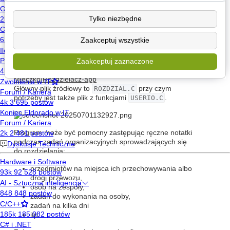
Testowałem go, dałem się także nim pobawić siostrze,
Tylko niezbędne
naprawiłem wykryte błędy w działaniu i mam nadzieję,
że to były wszystkie, ale będę wdzięczny za
Zaakceptuj wszystkie
przetestowanie programu. Nie należy go kompilować
jako C++, bo raczej się nie skompiluje.
Zaakceptuj zaznaczone
Repozytorium na GitHubie:
https://github.com/Jan-
Mleczko/Rozdzielacz-app
Główny plik źródłowy to
ROZDZIAL.C
przy czym
potrzeby jest także plik z funkcjami
USERIO.C
.
Program może być pomocny zastępując ręczne notatki
podczas zadań organizacyjnych sprowadzających się
do rozdzielania:
przedmiotów na miejsca ich przechowywania albo
drogi przewozu,
osób na zespoły,
zadań do wykonania na osoby,
zadań na kilka dni
itp.