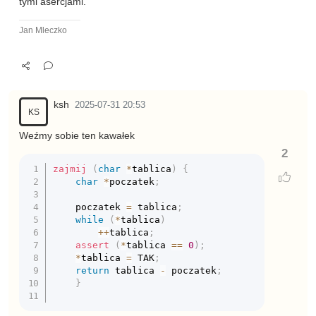
tymi asercjami.
Jan Mleczko
ksh
2025-07-31 20:53
KS
Weźmy sobie ten kawałek
2
zajmij
(
char
*
tablica
)
{
char
*
poczatek
;
	poczatek 
=
 tablica
;
while
(
*
tablica
)
++
tablica
;
assert
(
*
tablica 
==
0
)
;
*
tablica 
=
 TAK
;
return
 tablica 
-
 poczatek
;
}