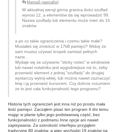
:
Manna5 napisał(a)
W aktualnej wersji górna granica ilości szuflad
wynosi 12, a elementów da się wprowadzić 99.
Nazwa szuflady lub elementu może mieć do 15
znaków.
a po co takie ograniczenia i czemu takie małe?
Musiałeś się zmieścić w 17kB pamięci? Widzę że
sam musisz używać kropek zamiast pełnych
nazw...
Wydaje się że używanie "sticky notes" w windowsie
lub nawet notatniku jest wygodniejsze niż to, żeby
przenieść element z jednej "szuflady" do drugiej
wystarczy wytnij-wklej, lub można nawet zaznaczyć
linię i ją przenieść kursorem. Czy dobrze rozumiem
że to jest cała funkcjonalność tego programu?
Historia tych ograniczeń jest inna niż po prostu mała
ilość pamięci. Zacząłem pisać ten program 4 dni temu
mając w planie tylko jego podstawową część, bez
funkcjonalności z podmenu
Inne opcje
ani nawet
zapisywania. Za szerokość interfejsu przyjąłem
tradycyjne 80 znaków, a więc wychodzi 19 znaków na