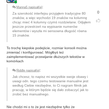
:
Manna5 napisał(a)
0
Za szerokość interfejsu przyjąłem tradycyjne 80
znaków, a więc wychodzi 19 znaków na kolumnę
chcąc mieć 4 kolumny czymś rozdzielane. Odjąłem
jeszcze przestrzeń na wypisanie numerów
elementów i wyszła mi sensowna długość równa
15 znaków.
To trochę kiepskie podejście, rozmiar konsoli można
zmieniać i konfigurować. Mógłbyś też
zaimplementować przewijanie dłuższych tekstów w
komórkach
:
Riddle napisał(a)
Jak chcesz, to napisz mi wszystkie swoje obawy i
uwagi odn. tego czemu testowanie manualne jest
według Ciebie niezbędne, to Ci nagram filmik jak
pracuję, w którym będzie się dało zobaczyć jak to
zrobić bez manualnego.
Nie chodzi mi o to że jest niezbędne tylko że