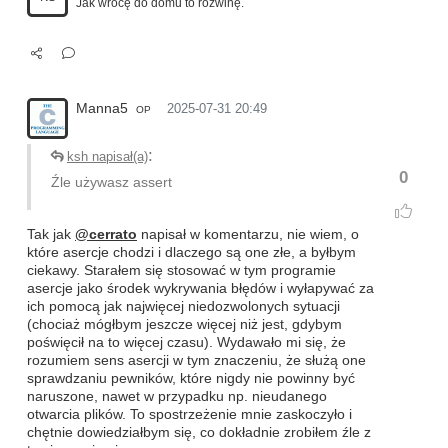
Jak wrócę do domu to rozwinę.
Manna5
2025-07-31 20:49
OP
:
ksh napisał(a)
0
Źle używasz assert
Tak jak
@cerrato
napisał w komentarzu, nie wiem, o
które asercje chodzi i dlaczego są one złe, a byłbym
ciekawy. Starałem się stosować w tym programie
asercje jako środek wykrywania błędów i wyłapywać za
ich pomocą jak najwięcej niedozwolonych sytuacji
(chociaż mógłbym jeszcze więcej niż jest, gdybym
poświęcił na to więcej czasu). Wydawało mi się, że
rozumiem sens asercji w tym znaczeniu, że służą one
sprawdzaniu pewników, które nigdy nie powinny być
naruszone, nawet w przypadku np. nieudanego
otwarcia plików. To spostrzeżenie mnie zaskoczyło i
chętnie dowiedziałbym się, co dokładnie zrobiłem źle z