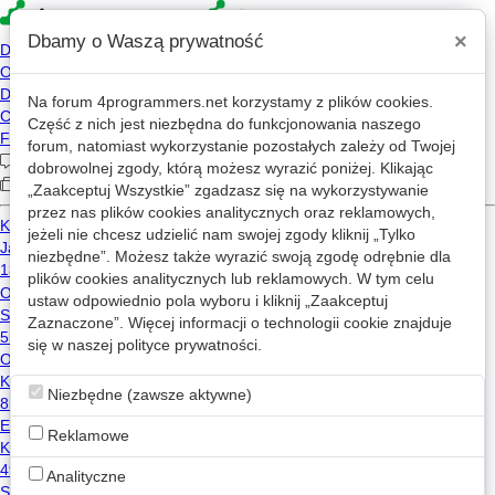
×
Dbamy o Waszą prywatność
Na forum
4programmers.net
korzystamy z plików cookies.
Część z nich jest niezbędna do funkcjonowania naszego
»
»
4p
Forum
Oceny i recenzje
forum, natomiast wykorzystanie pozostałych zależy od Twojej
Rozdzielacz - program wspomagający
dobrowolnej zgody, którą możesz wyrazić poniżej. Klikając
różne zadania organizacyjne
„Zaakceptuj Wszystkie” zgadzasz się na wykorzystywanie
przez nas plików cookies analitycznych oraz reklamowych,
jeżeli nie chcesz udzielić nam swojej zgody kliknij „Tylko
niezbędne”. Możesz także wyrazić swoją zgodę odrębnie dla
plików cookies analitycznych lub reklamowych. W tym celu
Manna5
2025-07-01 11:35
OP
ustaw odpowiednio pola wyboru i kliknij „Zaakceptuj
Zaznaczone”. Więcej informacji o technologii cookie znajduje
Przedstawiam mój program uzytkowy pn. Rozdzielacz
się w naszej
polityce prywatności
.
napisany w C. Stanowi on pewnego rodzaju osobistą
3
malutką bazę danych działającą na zasadzie
przydzielania różnych nazwanych elementów między
Niezbędne (zawsze aktywne)
kilka zbiorów zwanych "szufladami". Działa w systemie
MS Windows, ale dzięki przenośności języka
Reklamowe
programowania C może zostać szybko przeniesiony
na inne systemy operacyjne lub nawet rekompilowany
Analityczne
na nie bez zmian w kodzie C.