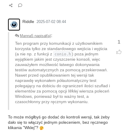
Riddle
2025-07-02 08:44
:
Manna5 napisał(a)
1
Ten program przy komunikacji z użytkownikiem
korzysta tylko ze standardowego wejścia i wyjścia
(a nie np. z funkcji z
conio.h
) poza jednym
wyjątkiem jakim jest czyszczenie konsoli, więc
zauważyłem możliwość łatwego dokonywania
testów automatycznych za pomocą przekierowań.
Nawet przed opublikowaniem tej wersji tak
naprawdę wykonałem półautomatyczny test
polegający na dobiciu do ograniczeń ilości szuflad i
elementów za pomocą opcji
Wklej
wiersza poleceń
Windows, ponieważ był to ważny test, a
czasochłonny przy ręcznym wykonaniu.
To może mógłbyś go dodać do kontroli wersji, tak żeby
dało się to włączyć jednym poleceniem, bez ręcznego
klikania "Wklej"?