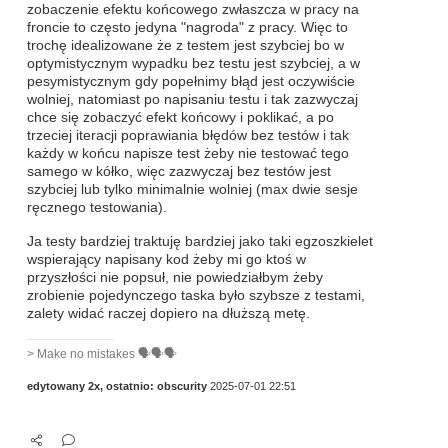
zobaczenie efektu końcowego zwłaszcza w pracy na
froncie to często jedyna "nagroda" z pracy. Więc to
trochę idealizowane że z testem jest szybciej bo w
optymistycznym wypadku bez testu jest szybciej, a w
pesymistycznym gdy popełnimy błąd jest oczywiście
wolniej, natomiast po napisaniu testu i tak zazwyczaj
chce się zobaczyć efekt końcowy i poklikać, a po
trzeciej iteracji poprawiania błędów bez testów i tak
każdy w końcu napisze test żeby nie testować tego
samego w kółko, więc zazwyczaj bez testów jest
szybciej lub tylko minimalnie wolniej (max dwie sesje
ręcznego testowania).
Ja testy bardziej traktuję bardziej jako taki egzoszkielet
wspierający napisany kod żeby mi go ktoś w
przyszłości nie popsuł, nie powiedziałbym żeby
zrobienie pojedynczego taska było szybsze z testami,
zalety widać raczej dopiero na dłuższą metę.
> Make no mistakes 🗣️🗣️🗣️
edytowany 2x, ostatnio:
obscurity
2025-07-01 22:51