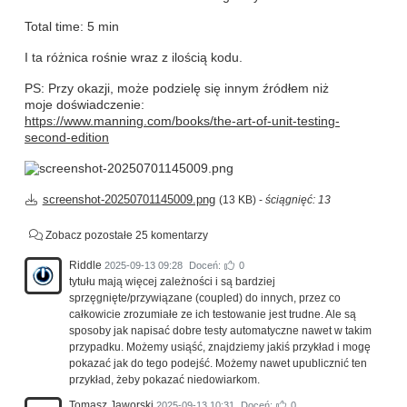
Total time: 5 min
I ta różnica rośnie wraz z ilością kodu.
PS: Przy okazji, może podzielę się innym źródłem niż
moje doświadczenie:
https://www.manning.com/books/the-art-of-unit-testing-
second-edition
screenshot-20250701145009.png
(13 KB) -
ściągnięć: 13
Zobacz pozostałe 25 komentarzy
Riddle
2025-09-13 09:28
Doceń:
0
tytułu mają więcej zależności i są bardziej
sprzęgnięte/przywiązane (coupled) do innych, przez co
całkowicie zrozumiałe ze ich testowanie jest trudne. Ale są
sposoby jak napisać dobre testy automatyczne nawet w takim
przypadku. Możemy usiąść, znajdziemy jakiś przykład i mogę
pokazać jak do tego podejść. Możemy nawet upublicznić ten
przykład, żeby pokazać niedowiarkom.
Tomasz Jaworski
2025-09-13 10:31
Doceń:
0