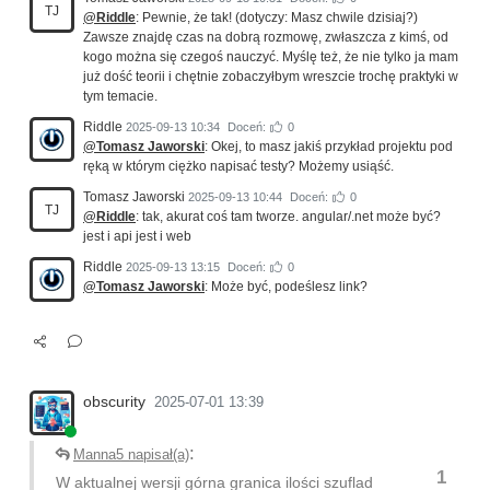
TJ
@Riddle
: Pewnie, że tak! (dotyczy: Masz chwile dzisiaj?)
Zawsze znajdę czas na dobrą rozmowę, zwłaszcza z kimś, od
kogo można się czegoś nauczyć. Myślę też, że nie tylko ja mam
już dość teorii i chętnie zobaczyłbym wreszcie trochę praktyki w
tym temacie.
Riddle
2025-09-13 10:34
Doceń:
0
@Tomasz Jaworski
: Okej, to masz jakiś przykład projektu pod
ręką w którym ciężko napisać testy? Możemy usiąść.
Tomasz Jaworski
2025-09-13 10:44
Doceń:
0
TJ
@Riddle
: tak, akurat coś tam tworze. angular/.net może być?
jest i api jest i web
Riddle
2025-09-13 13:15
Doceń:
0
@Tomasz Jaworski
: Może być, podeślesz link?
obscurity
2025-07-01 13:39
:
Manna5 napisał(a)
1
W aktualnej wersji górna granica ilości szuflad