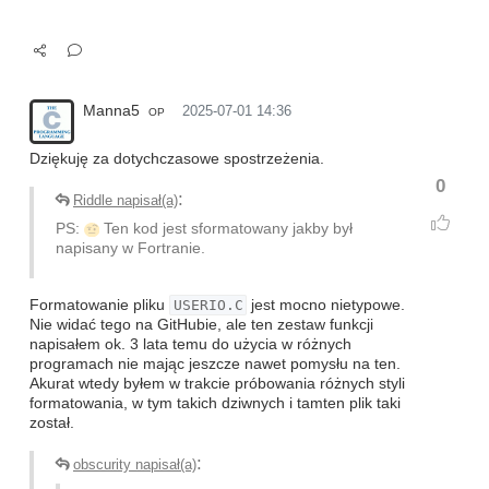
Manna5
2025-07-01 14:36
OP
Dziękuję za dotychczasowe spostrzeżenia.
0
:
Riddle napisał(a)
PS:
Ten kod jest sformatowany jakby był
napisany w Fortranie.
Formatowanie pliku
USERIO.C
jest mocno nietypowe.
Nie widać tego na GitHubie, ale ten zestaw funkcji
napisałem ok. 3 lata temu do użycia w różnych
programach nie mając jeszcze nawet pomysłu na ten.
Akurat wtedy byłem w trakcie próbowania różnych styli
formatowania, w tym takich dziwnych i tamten plik taki
został.
:
obscurity napisał(a)