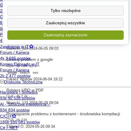
Ksef initSigned, problem z podpisem xades, błąd 3100, 400 bad request
Tylko niezbędne
1
1.4k
programowanie
c#
Zaakceptuj wszystkie
Xarviel
2024-06-20 13:30
Zaakceptuj zaznaczone
To jak można pobrać to UPO w PDF
5
2.2k
Marecki_123
2024-06-05 09:03
Dziwny problem z google
6
788
1
google
search
seo
Łukasz Wojtów
2024-06-04 19:22
Pobierz UPO w PDF
5
2.4k
Marecki_123
2024-05-29 09:04
Rozwiązanie problemu z kontenerami - środowiska kompilacji
0
270
Eldorad O.
2024-05-26 09:34