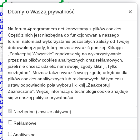
×
Dbamy o Waszą prywatność
Na forum
4programmers.net
korzystamy z plików cookies.
»
4p
Forum
Część z nich jest niezbędna do funkcjonowania naszego
Nietuzinkowe tematy
forum, natomiast wykorzystanie pozostałych zależy od Twojej
dobrowolnej zgody, którą możesz wyrazić poniżej. Klikając
„Zaakceptuj Wszystkie” zgadzasz się na wykorzystywanie
«
1
2
6
...
72
»
przez nas plików cookies analitycznych oraz reklamowych,
jeżeli nie chcesz udzielić nam swojej zgody kliknij „Tylko
Nowy wątek
niezbędne”. Możesz także wyrazić swoją zgodę odrębnie dla
plików cookies analitycznych lub reklamowych. W tym celu
ustaw odpowiednio pola wyboru i kliknij „Zaakceptuj
Inżynieria scrapowania czegoś co nie ma początku ani końca
Zaznaczone”. Więcej informacji o technologii cookie znajduje
9
901
1
się w naszej
polityce prywatności
.
scraping
PaxMaker
2024-07-10 07:13
Niezbędne (zawsze aktywne)
Przełączanie kontekstu na architekyrze RISC a CISC
Reklamowe
6
1.0k
2
loza_prowizoryczna
2024-07-05 13:58
Analityczne