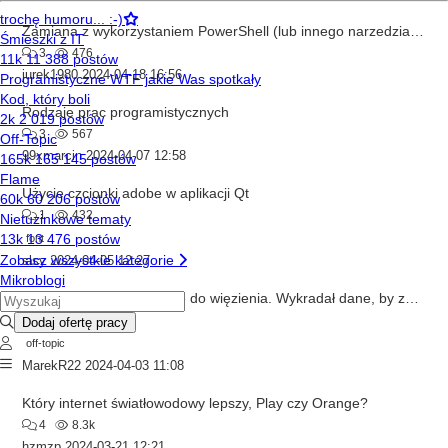
Zamiana z wykorzystaniem PowerShell (lub innego narzedzia) plików *.ptxt na *.txt przez ich właściciela
3
476
jurek1980
2024-04-18 16:56
Rodzaje prac programistycznych
3
567
99xmarcin
2024-04-07 12:58
Użycie czcionki adobe w aplikacji Qt
1
432
font
slsy
2024-04-05 12:27
Pracownik Google pójdzie do więzienia. Wykradał dane, by założyć konkurencyjną firmę w Chinach
4
738
off-topic
MarekR22
2024-04-03 11:08
Który internet światłowodowy lepszy, Play czy Orange?
4
8.3k
hzmzp
2024-03-21 12:21