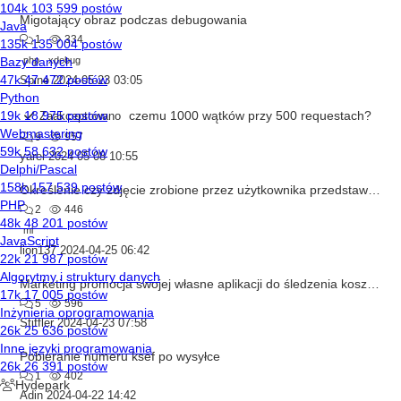
Migotający obraz podczas debugowania
1
334
php
xdebug
Spine
2024-05-23 03:05
czemu 1000 wątków przy 500 requestach?
Zaakceptowano
9
957
yarel
2024-05-08 10:55
Określenie czy zdjęcie zrobione przez użytkownika przedstawia ten sam obiekt
2
446
ml
lion137
2024-04-25 06:42
Marketing promocja swojej własne aplikacji do śledzenia kosztów i zarządzania produkcją
5
596
Stiffler
2024-04-23 07:58
Pobieranie numeru ksef po wysyłce
1
402
Adin
2024-04-22 14:42