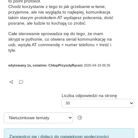
to point protokół.
Chodź korzystanie z tego to jak grzebanie w łanie,
przyjemne, ale nie wygląda to najlepiej, komunikacja
takim starym protokołem AT wydajesz polecenia, dość
posrane, ale ludzie to kochają co zrobić.
Całe sterowanie sprowadza się do tego, że mam
skrypt w pythonie, co otwiera serial kommunikację na
usb, wysyła AT commendę + numer telefonu + treść i
tyle.
edytowany 1x, ostatnio:
ChłopPrzyszłyRycerz
2025-04-19 06:35
Liczba odpowiedzi na stronę
Zarejestruj się i dołącz do największej społeczności