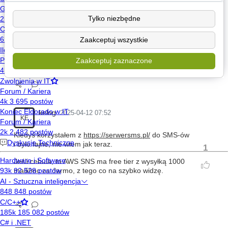
https.
Tylko niezbędne
Czy możecie polecić jakieś tanie i szybkie
rozwiązanie? Dodam, że aplikacja nie jest dostępna z
zewnątrz.
Zaakceptuj wszystkie
Pozdro i poćwicz
Zaakceptuj zaznaczone
kelog
2025-04-12 07:52
KE
Kiedyś korzystałem z
https://serwersms.pl/
do SMS-ów
i było fajne, nie wiem jak teraz.
1
Jeśli cebula, to AWS SNS ma free tier z wysyłką 1000
maili/mc za darmo, z tego co na szybko widzę.