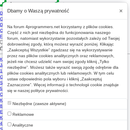
×
Dbamy o Waszą prywatność
Na forum
4programmers.net
korzystamy z plików cookies.
Część z nich jest niezbędna do funkcjonowania naszego
»
»
4p
Forum
Nietuzinkowe tematy
forum, natomiast wykorzystanie pozostałych zależy od Twojej
Implementacja powiadomień na telefon
dobrowolnej zgody, którą możesz wyrazić poniżej. Klikając
„Zaakceptuj Wszystkie” zgadzasz się na wykorzystywanie
przez nas plików cookies analitycznych oraz reklamowych,
jeżeli nie chcesz udzielić nam swojej zgody kliknij „Tylko
heretic
2025-04-12 07:40
niezbędne”. Możesz także wyrazić swoją zgodę odrębnie dla
OP
HE
plików cookies analitycznych lub reklamowych. W tym celu
ustaw odpowiednio pola wyboru i kliknij „Zaakceptuj
Mam własnoręcznie napisaną aplikację w javie, którą
hostuje na fizycznym sprzęcie w postaci 13-letniego
Zaznaczone”. Więcej informacji o technologii cookie znajduje
0
laptopa. W ciągu dnia wykonuje dla mnie pewne
się w naszej
polityce prywatności
.
operacje w sieci i chciałbym aby powiadamiała mnie,
gdy dana operacja zakończy się sukcesem. Może to
Niezbędne (zawsze aktywne)
być jakakolwiek forma wiadomość e.g. push
notification, email, sms. Ważne, żeby rozwiązanie było
Reklamowe
proste w implementacji i niedrogie w utrzymaniu.
Wcześniej korzystałem z usług OneSignal ale nie są
Analityczne
już otwarci na maluczkich bez domeny i certyfikatu