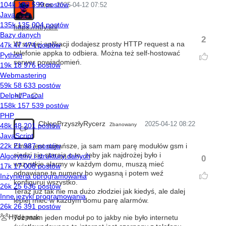
Ktos
2025-04-12 07:52
https://ntfy.sh/
2
W swojej aplikacji dodajesz prosty HTTP request a na
telefonie appka to odbiera. Można też self-hostować
serwer powiadomień.
ChłopPrzyszłyRycerz
2025-04-12 08:22
Zbanowany
CP
Email jest najtańsze, ja sam mam parę modułów gsm i
siedzi się starają o to, żeby jak najdrożej było i
0
wszystkie alarmy w każdym domu, muszą mieć
odnawiane te numery bo wygasną i potem weź
konfiguruj wszystko.
Teraz już tak nie ma dużo złodziei jak kiedyś, ale dalej
lepiej mieć w każdym domu parę alarmów.
Też mam jeden moduł po to jakby nie było internetu