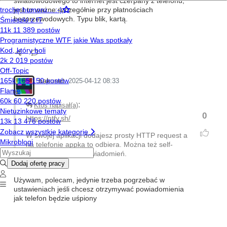
światłowodowego to internet jest czerpany z telefonu,
jest to ważne szczegółnie przy płatnościach
bezprzewodowych. Typu blik, kartą.
bakunet
2025-04-12 08:33
:
Ktos napisał(a)
0
https://ntfy.sh/
W swojej aplikacji dodajesz prosty HTTP request a
na telefonie appka to odbiera. Można też self-
hostować serwer powiadomień.
Używam, polecam, jedynie trzeba pogrzebać w
ustawieniach jeśli chcesz otrzymywać powiadomienia
jak telefon będzie uśpiony