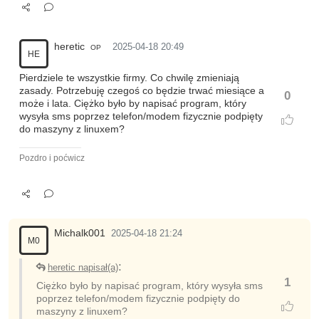
heretic
2025-04-18 20:49
OP
HE
Pierdziele te wszystkie firmy. Co chwilę zmieniają
zasady. Potrzebuję czegoś co będzie trwać miesiące a
0
może i lata. Ciężko było by napisać program, który
wysyła sms poprzez telefon/modem fizycznie podpięty
do maszyny z linuxem?
Pozdro i poćwicz
Michalk001
2025-04-18 21:24
M0
:
heretic napisał(a)
1
Ciężko było by napisać program, który wysyła sms
poprzez telefon/modem fizycznie podpięty do
maszyny z linuxem?