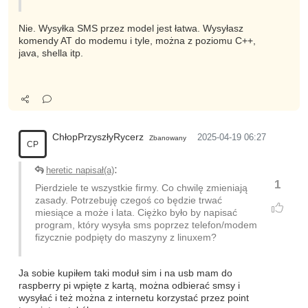
Nie. Wysyłka SMS przez model jest łatwa. Wysyłasz
komendy AT do modemu i tyle, można z poziomu C++,
java, shella itp.
ChłopPrzyszłyRycerz
2025-04-19 06:27
Zbanowany
CP
:
heretic napisał(a)
1
Pierdziele te wszystkie firmy. Co chwilę zmieniają
zasady. Potrzebuję czegoś co będzie trwać
miesiące a może i lata. Ciężko było by napisać
program, który wysyła sms poprzez telefon/modem
fizycznie podpięty do maszyny z linuxem?
Ja sobie kupiłem taki moduł sim i na usb mam do
raspberry pi wpięte z kartą, można odbierać smsy i
wysyłać i też można z internetu korzystać przez point