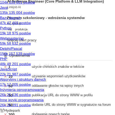
AI Software Engineer (Core Platform & LLM Integration)
Linkjob AI
Program szkoleniowy - wdrożenia systemów
eq system
sql
produkcja
Więcej ofert pracy
Uprawnienia
użycie chińskich znaków w tekście
1
używanie wspomnień użytkowników
10
oddawanie głosów na wpisy innych
50
publikacja URL do strony WWW w profilu
50
dodanie URL do strony WWW w sygnaturze na forum
50
dodawanie nowych tagów
300