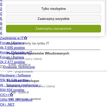
Poznaj
Tylko niezbędne
Wyślij wiadomość
Zaakceptuj wszystkie
Znajdź posty użytkownika
Zaakceptuj zaznaczone
Szukaj pracy
Najlepsze oferty na rynku IT
Programista Systemów Wbudowanych
MaxiEcu
(20% pracy zdalnej)
6,000 - 18,000 zł
c++
programowanie
Frontend Developer
MindPal Sp. z o. o.
(40% pracy zdalnej)
7,000 - 9,000 zł
react
javascript
frontend