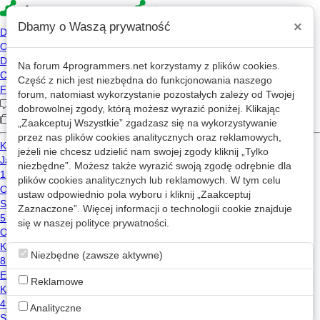
×
Dbamy o Waszą prywatność
Na forum
4programmers.net
korzystamy z plików cookies.
Sławomir
Część z nich jest niezbędna do funkcjonowania naszego
Ciupiński
forum, natomiast wykorzystanie pozostałych zależy od Twojej
dobrowolnej zgody, którą możesz wyrazić poniżej. Klikając
2026-03-15 08:56
„Zaakceptuj Wszystkie” zgadzasz się na wykorzystywanie
2023-10-27 09:54
przez nas plików cookies analitycznych oraz reklamowych,
jeżeli nie chcesz udzielić nam swojej zgody kliknij „Tylko
122 wizyt
niezbędne”. Możesz także wyrazić swoją zgodę odrębnie dla
plików cookies analitycznych lub reklamowych. W tym celu
Wiadomość
ustaw odpowiednio pola wyboru i kliknij „Zaakceptuj
Zaznaczone”. Więcej informacji o technologii cookie znajduje
się w naszej
Wpisy Sławomir Ciupiński na mikroblogu
polityce prywatności
.
Niezbędne (zawsze aktywne)
Użytkownik nie opublikował żadnego wpisu na mikroblogu.
Reklamowe
Analityczne