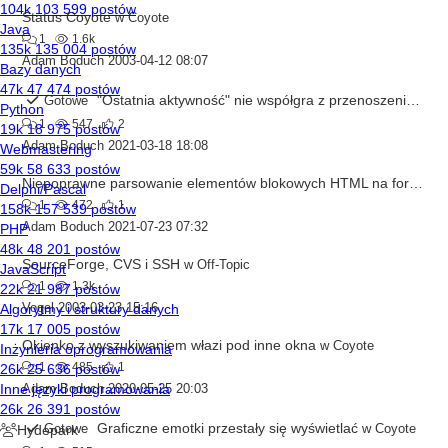
Status Coyote
w
Coyote
1
1.6k
Adam Boduch
2003-04-12 08:07
"Ostatnia aktywność" nie współgra z przenoszeniem wątków do działów ukrytych przez użytkownika
Gotowe
1
547
2
Adam Boduch
2021-03-18 18:08
Niepoprawne parsowanie elementów blokowych HTML na forum, gdy są inline
1
472
1
Adam Boduch
2021-07-23 07:32
SourceForge, CVS i SSH
w
Off-Topic
1
1.3k
Vogel
2003-03-23 15:16
Okienko z wyszukiwaniem włazi pod inne okna
w
Coyote
1
485
1
Adam Boduch
2020-05-25 20:03
Graficzne emotki przestały się wyświetlać
Gotowe
w
Coyote