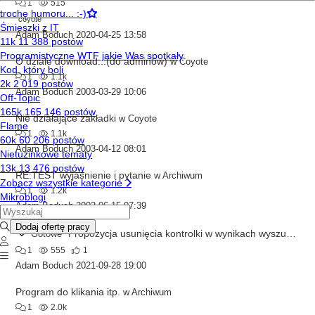
1
515
coyote
Adam Boduch
2020-04-25 13:58
O dziale download...(do adminów)
w
Coyote
1
1.1k
Adam Boduch
2003-03-29 10:06
Nie działające zakładki
w
Coyote
1
1.1k
Adam Boduch
2003-04-12 08:01
RE:TEST wyjaśnienie i pytanie
w
Archiwum
1
1.2k
Adam Boduch
2002-06-15 07:39
Propozycja usunięcia kontrolki w wynikach wyszukiwania
Gotowe
1
555
1
Adam Boduch
2021-09-28 19:00
Program do klikania itp.
w
Archiwum
1
2.0k