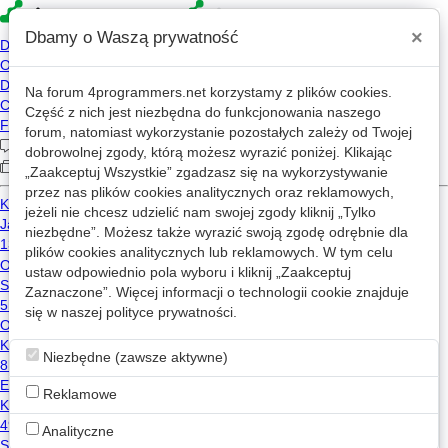
×
Dbamy o Waszą prywatność
Na forum
4programmers.net
korzystamy z plików cookies.
4p
Część z nich jest niezbędna do funkcjonowania naszego
Forum
forum, natomiast wykorzystanie pozostałych zależy od Twojej
dobrowolnej zgody, którą możesz wyrazić poniżej. Klikając
„Zaakceptuj Wszystkie” zgadzasz się na wykorzystywanie
przez nas plików cookies analitycznych oraz reklamowych,
Kategorie
Wszystkie
Posty: Adam Boduch
jeżeli nie chcesz udzielić nam swojej zgody kliknij „Tylko
niezbędne”. Możesz także wyrazić swoją zgodę odrębnie dla
Bug paginacji wyszukiwania
Gotowe
w
Coyote
plików cookies analitycznych lub reklamowych. W tym celu
ustaw odpowiednio pola wyboru i kliknij „Zaakceptuj
1
413
1
Zaznaczone”. Więcej informacji o technologii cookie znajduje
Adam Boduch
2021-02-08 07:54
się w naszej
polityce prywatności
.
Gdzie stopka?
w
Coyote
1
Niezbędne (zawsze aktywne)
1.2k
Adam Boduch
2003-08-05 11:00
Reklamowe
Minął Miesiąc
w
Archiwum
Analityczne
1
2.3k