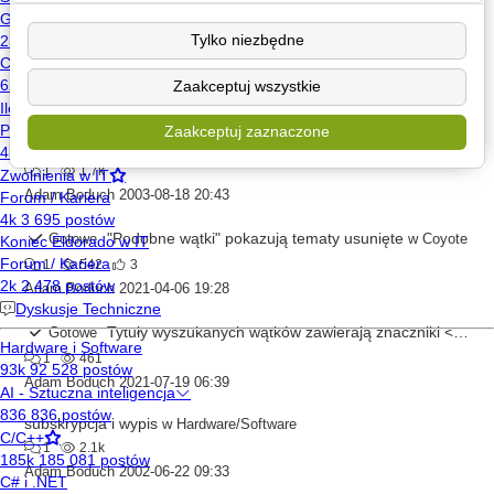
Adam Boduch
2002-05-03 07:07
Tylko niezbędne
Brak opcji dodawania Tagów w przeglądarce Safari, iOS
Gotowe
1
510
Zaakceptuj wszystkie
Adam Boduch
2021-01-11 08:13
Zaakceptuj zaznaczone
.htpasswd
w
Webmastering
1
1.7k
Adam Boduch
2003-08-18 20:43
"Podobne wątki" pokazują tematy usunięte
Gotowe
w
Coyote
1
542
3
Adam Boduch
2021-04-06 19:28
Tytuły wyszukanych wątków zawierają znaczniki <em>
Gotowe
1
461
Adam Boduch
2021-07-19 06:39
subskrypcja i wypis
w
Hardware/Software
1
2.1k
Adam Boduch
2002-06-22 09:33