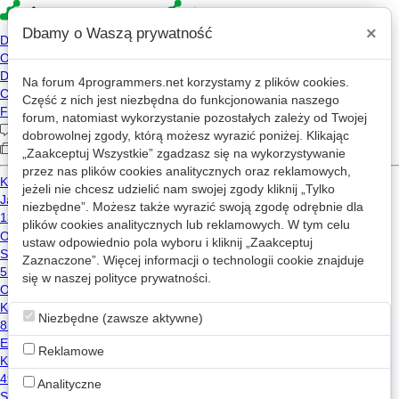
×
Dbamy o Waszą prywatność
Na forum
4programmers.net
korzystamy z plików cookies.
4p
Część z nich jest niezbędna do funkcjonowania naszego
Forum
forum, natomiast wykorzystanie pozostałych zależy od Twojej
dobrowolnej zgody, którą możesz wyrazić poniżej. Klikając
„Zaakceptuj Wszystkie” zgadzasz się na wykorzystywanie
przez nas plików cookies analitycznych oraz reklamowych,
Kategorie
Wszystkie
Posty: Adam Boduch
jeżeli nie chcesz udzielić nam swojej zgody kliknij „Tylko
niezbędne”. Możesz także wyrazić swoją zgodę odrębnie dla
UWAGA EVERYBODY - zaburzenia na forum
w
Archiwum
plików cookies analitycznych lub reklamowych. W tym celu
ustaw odpowiednio pola wyboru i kliknij „Zaakceptuj
33
9.4k
Zaznaczone”. Więcej informacji o technologii cookie znajduje
Sebo
2002-05-14 12:55
się w naszej
polityce prywatności
.
Mam pomysla
w
Archiwum
21
13.7k
Niezbędne (zawsze aktywne)
my_nick
2002-04-17 18:26
Reklamowe
Pytanie - PHP3
w
Archiwum
Analityczne
8
4.4k