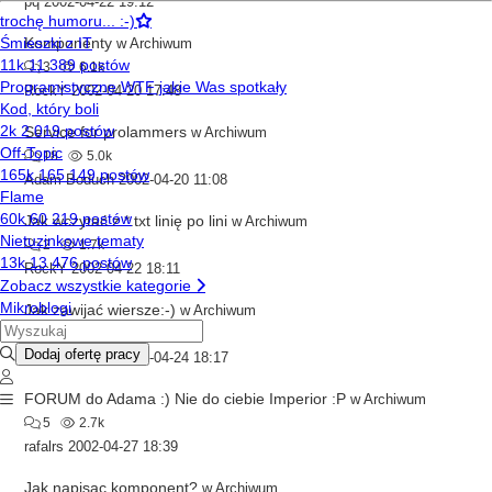
pq
2002-04-22 19:12
Komponenty
w
Archiwum
3
6.1k
RockY
2002-04-20 17:48
Service for prolammers
w
Archiwum
18
5.0k
Adam Boduch
2002-04-20 11:08
Jak wczytać z *.txt linię po lini
w
Archiwum
2
1.7k
RockY
2002-04-22 18:11
Jak zawijać wiersze:-)
w
Archiwum
8
3.9k
Adam Boduch
2002-04-24 18:17
FORUM do Adama :) Nie do ciebie Imperior :P
w
Archiwum
5
2.7k
rafalrs
2002-04-27 18:39
Jak napisac komponent?
w
Archiwum