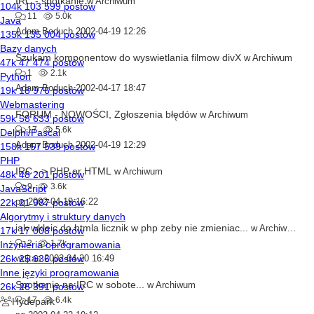
IRC - spotkanie
w
Archiwum
11
5.0k
Adam Boduch
2002-04-19 12:26
Szukam komponentow do wyswietlania filmow divX
w
Archiwum
1
2.1k
Adam Boduch
2002-04-17 18:47
FORUM - NOWOŚCI, Zgłoszenia błędów
w
Archiwum
17
5.6k
Adam Boduch
2002-04-19 12:29
IRC - > PHP or HTML
w
Archiwum
9
3.6k
pq
2002-04-19 16:22
jak wkleic do htmla licznik w php zeby nie zmieniac...
w
Archiwum
2
1.7k
wojtas
2002-04-20 16:49
Spotkanie na IRC w sobote...
w
Archiwum
17
6.4k