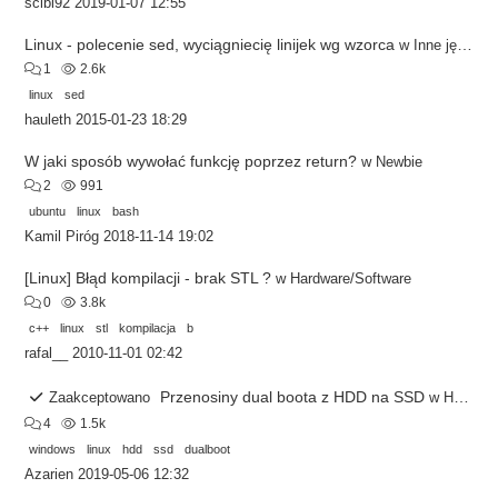
scibi92
2019-01-07 12:55
Linux - polecenie sed, wyciągniecię linijek wg wzorca
w
Inne języki programowania
1
2.6k
linux
sed
hauleth
2015-01-23 18:29
W jaki sposób wywołać funkcję poprzez return?
w
Newbie
2
991
ubuntu
linux
bash
Kamil Piróg
2018-11-14 19:02
[Linux] Błąd kompilacji - brak STL ?
w
Hardware/Software
0
3.8k
c++
linux
stl
kompilacja
b
rafal__
2010-11-01 02:42
Przenosiny dual boota z HDD na SSD
Zaakceptowano
w
Hardware/Software
4
1.5k
windows
linux
hdd
ssd
dualboot
Azarien
2019-05-06 12:32