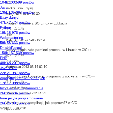
1
726
docker
linux
mysql
kelog
2023-10-04 19:30
Programowanie z SO Linux
w
Edukacja
2
1.4k
linux
Mały Bin
2017-05-05 19:19
Odczyt/Zapis z/do pamięci procesu w Linuxie
w
C/C++
7
2.4k
c++
linux
Martynkaa
2013-03-14 02:10
Błąd podczas kompilacji, programu z socketami
w
C/C++
3
1.4k
c
socket
linux
n0name_l
2014-06-22 14:21
Warning przy kompilacji, jak poprawić?
w
C/C++
15
2.9k