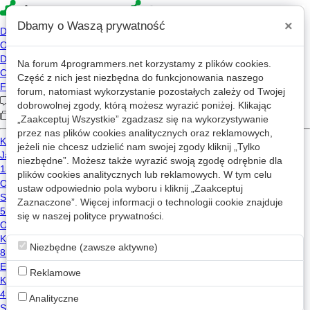
×
Dbamy o Waszą prywatność
Na forum
4programmers.net
korzystamy z plików cookies.
4p
Część z nich jest niezbędna do funkcjonowania naszego
Forum
forum, natomiast wykorzystanie pozostałych zależy od Twojej
dobrowolnej zgody, którą możesz wyrazić poniżej. Klikając
„Zaakceptuj Wszystkie” zgadzasz się na wykorzystywanie
przez nas plików cookies analitycznych oraz reklamowych,
Kategorie
Wszystkie
Wątki z: linux
jeżeli nie chcesz udzielić nam swojej zgody kliknij „Tylko
niezbędne”. Możesz także wyrazić swoją zgodę odrębnie dla
Co sądzicie o systemie NixOS?
w
Hardware/Software
plików cookies analitycznych lub reklamowych. W tym celu
ustaw odpowiednio pola wyboru i kliknij „Zaakceptuj
2
392
Zaznaczone”. Więcej informacji o technologii cookie znajduje
linux
się w naszej
polityce prywatności
.
snowflake2137
2025-11-05 11:37
[Bash] polecenie cut
w
Inne języki programowania
Niezbędne (zawsze aktywne)
4
3.7k
Reklamowe
cut
bash
linux
Sandra
2018-04-08 18:50
Analityczne