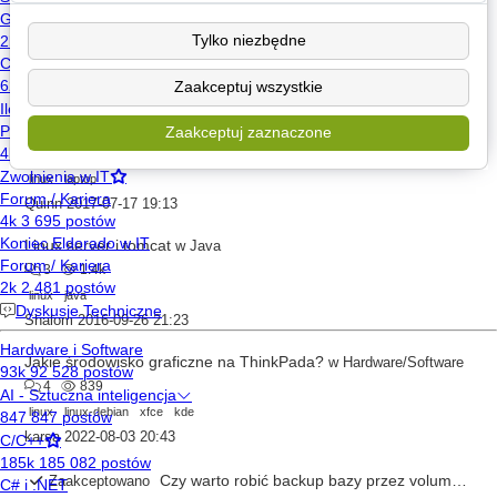
Przerwanan aktualizacja Ubuntu 20.04
w
Hardware/Software
23
2.4k
Tylko niezbędne
linux
software
ubuntu
Zaakceptuj wszystkie
piotrek1998
2021-12-03 10:03
Używany laptop do 1000zł
w
Hardware/Software
Zaakceptuj zaznaczone
3
1.8k
linux
laptop
Quinn
2017-07-17 19:13
Linux server i tomcat
w
Java
3
1.4k
linux
java
Shalom
2016-09-26 21:23
Jakie środowisko graficzne na ThinkPada?
w
Hardware/Software
4
839
linux
linux-debian
xfce
kde
karsa
2022-08-03 20:43
Czy warto robić backup bazy przez volume kontenera?
Zaakceptowano