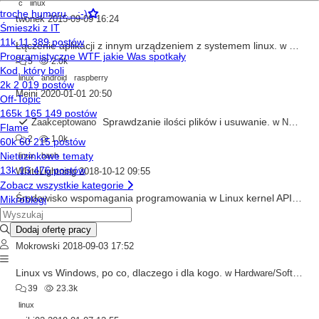
c
linux
twonek
2015-09-09 16:24
Łączenie aplikacji z innym urządzeniem z systemem linux.
w
Mobiln
5
2.0k
linux
android
raspberry
Meini
2020-01-01 20:50
Sprawdzanie ilości plików i usuwanie.
Zaakceptowano
w
Newbie
2
1.0k
linux
bash
WhiteLightning
2018-10-12 09:55
Środowisko wspomagania programowania w Linux kernel API
w
C/
1
867
kernel
linux
c
Mokrowski
2018-09-03 17:52
Linux vs Windows, po co, dlaczego i dla kogo.
w
Hardware/Software
39
23.3k
linux