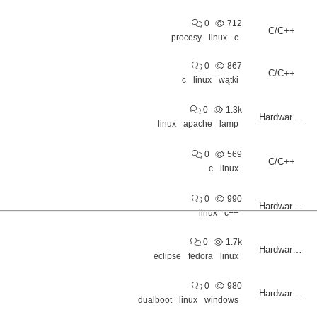
0
712
C/C++
procesy
linux
c
0
867
C/C++
c
linux
wątki
0
1.3k
Hardware/Software
linux
apache
lamp
0
569
C/C++
c
linux
0
990
Hardware/Software
linux
c++
0
1.7k
Hardware/Software
eclipse
fedora
linux
0
980
Hardware/Software
dualboot
linux
windows