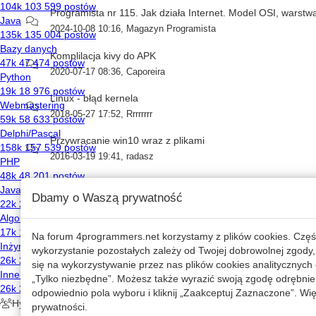
Programista nr 115. Jak działa Internet. Model OSI, warstw
2024-10-08 10:16
,
Magazyn Programista
Komplilacja kivy do APK
2020-07-17 08:36
,
Caporeira
Linux - błąd kernela
2018-05-27 17:52
,
Rrrrrrrr
Przywracanie win10 wraz z plikami
2016-03-19 19:41
,
radasz
Access na Linuxie
Dbamy o Waszą prywatność
2018-08-25 07:52
,
Miromat
Przenoszenie plików na Termux.
Na forum
4programmers.net
korzystamy z plików cookies. Częś
2019-12-05 14:50
,
Wiktor Wariktor
wykorzystanie pozostałych zależy od Twojej dobrowolnej zgody,
się na wykorzystywanie przez nas plików cookies analitycznych o
Prosta lokalna baza danych na linuksie
„Tylko niezbędne”. Możesz także wyrazić swoją zgodę odrębnie 
2017-06-30 18:07
,
Szalony Samiec
odpowiednio pola wyboru i kliknij „Zaakceptuj Zaznaczone”. Więc
prywatności
.
Program shell w C na Linuxa