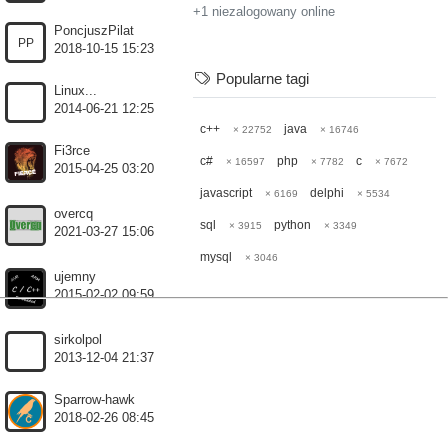
+1 niezalogowany online
PoncjuszPilat
PP
2018-10-15 15:23
Popularne tagi
Linux...
2014-06-21 12:25
c++
java
× 22752
× 16746
Fi3rce
c#
php
c
× 16597
× 7782
× 7672
2015-04-25 03:20
javascript
delphi
× 6169
× 5534
overcq
sql
python
× 3915
× 3349
2021-03-27 15:06
mysql
× 3046
ujemny
2015-02-02 09:59
sirkolpol
2013-12-04 21:37
Sparrow-hawk
2018-02-26 08:45