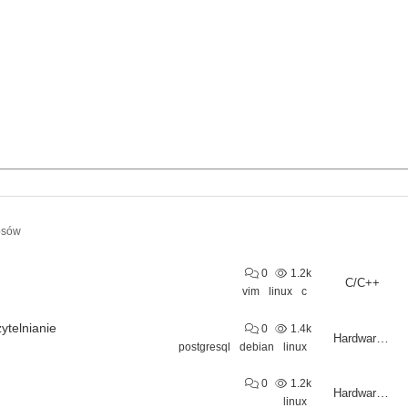
osów
0
1.2k
C/C++
vim
linux
c
ytelnianie
0
1.4k
Hardware/Software
postgresql
debian
linux
0
1.2k
Hardware/Software
linux