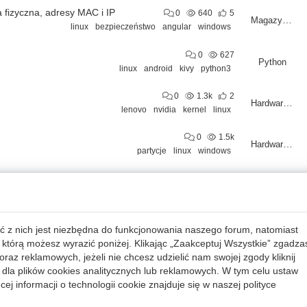
a fizyczna, adresy MAC i IP
0
640
5
Magazyn Programista
linux
bezpieczeństwo
angular
windows
0
627
Python
linux
android
kivy
python3
0
1.3k
2
Hardware/Software
lenovo
nvidia
kernel
linux
0
1.5k
Hardware/Software
partycje
linux
windows
0
1.3k
Bazy danych
linux
access
0
972
Mobilne
ć z nich jest niezbędna do funkcjonowania naszego forum, natomiast
linux
python
przenoszenie
pliki
 którą możesz wyrazić poniżej. Klikając „Zaakceptuj Wszystkie” zgadza
raz reklamowych, jeżeli nie chcesz udzielić nam swojej zgody kliknij
0
864
Java
dla plików cookies analitycznych lub reklamowych. W tym celu ustaw
mysql
linux
java
ej informacji o technologii cookie znajduje się w naszej
polityce
0
1.0k