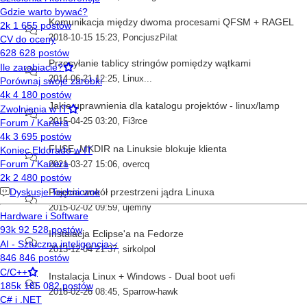
Komunikacja między dwoma procesami QFSM + RAGEL
2018-10-15 15:23
,
PoncjuszPilat
Przesyłanie tablicy stringów pomiędzy wątkami
2014-06-21 12:25
,
Linux...
Jakie uprawnienia dla katalogu projektów - linux/lamp
2015-04-25 03:20
,
Fi3rce
FUSE_MKDIR na Linuksie blokuje klienta
2021-03-27 15:06
,
overcq
Pojęcia wokół przestrzeni jądra Linuxa
2015-02-02 09:59
,
ujemny
Instalacja Eclipse'a na Fedorze
2013-12-04 21:37
,
sirkolpol
Instalacja Linux + Windows - Dual boot uefi
2018-02-26 08:45
,
Sparrow-hawk