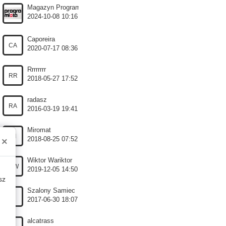
Magazyn Programista
2024-10-08 10:16
Caporeira
CA
2020-07-17 08:36
Rrrrrrrr
RR
2018-05-27 17:52
radasz
RA
2016-03-19 19:41
Miromat
MI
2018-08-25 07:52
×
Wiktor Wariktor
WW
2019-12-05 14:50
sz
Szalony Samiec
2017-06-30 18:07
alcatrass