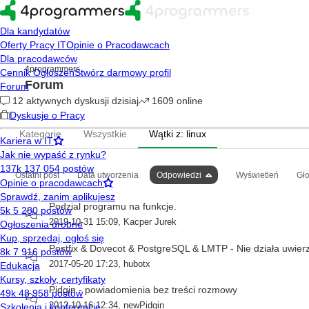
4programmers
Forum
Kategorie
Wszystkie
Wątki z: linux
Ostatni post
Data utworzenia
Odpowiedzi
Wyświetleń
Gł
Podzial programu na funkcje.
2019-10-31 15:09
,
Kacper Jurek
Postfix & Dovecot & PostgreSQL & LMTP - Nie działa uwierz
2017-05-20 17:23
,
hubotx
Pidgin - powiadomienia bez treści rozmowy
2012-10-16 12:34
,
newPidgin